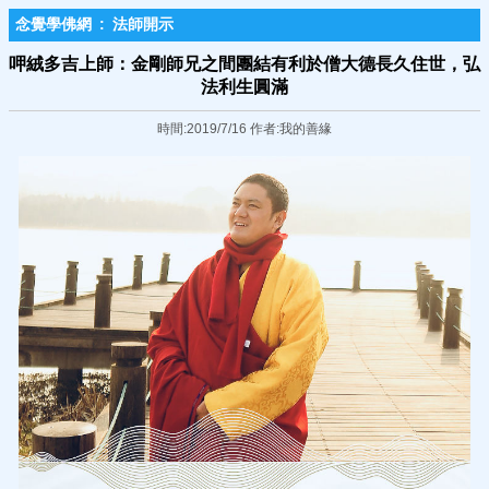
念覺學佛網
:
法師開示
呷絨多吉上師：金剛師兄之間團結有利於僧大德長久住世，弘
法利生圓滿
時間:2019/7/16 作者:我的善緣