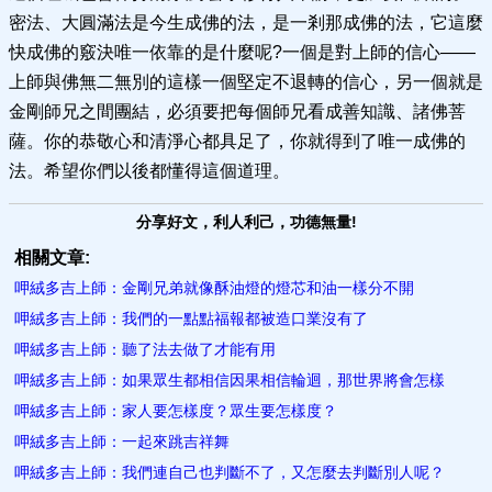
密法、大圓滿法是今生成佛的法，是一剎那成佛的法，它這麼
快成佛的竅決唯一依靠的是什麼呢?一個是對上師的信心——
上師與佛無二無別的這樣一個堅定不退轉的信心，另一個就是
金剛師兄之間團結，必須要把每個師兄看成善知識、諸佛菩
薩。你的恭敬心和清淨心都具足了，你就得到了唯一成佛的
法。希望你們以後都懂得這個道理。
分享好文，利人利己，功德無量!
相關文章:
呷絨多吉上師：金剛兄弟就像酥油燈的燈芯和油一樣分不開
呷絨多吉上師：我們的一點點福報都被造口業沒有了
呷絨多吉上師：聽了法去做了才能有用
呷絨多吉上師：如果眾生都相信因果相信輪迴，那世界將會怎樣
呷絨多吉上師：家人要怎樣度？眾生要怎樣度？
呷絨多吉上師：一起來跳吉祥舞
呷絨多吉上師：我們連自己也判斷不了，又怎麼去判斷別人呢？