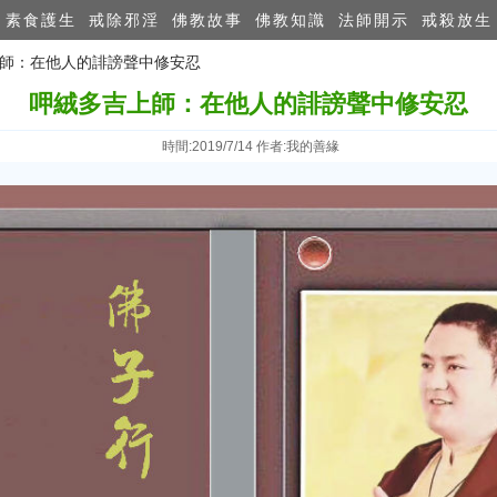
素食護生
戒除邪淫
佛教故事
佛教知識
法師開示
戒殺放生
上師：在他人的誹謗聲中修安忍
呷絨多吉上師：在他人的誹謗聲中修安忍
時間:2019/7/14 作者:我的善緣