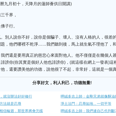
號(藏曆九月初十，天降月的蓮師薈供日開講)
遍三千界，
是佛子行。
氣。別人說你不好，說你是個騙子、壞人、沒有人格的人，很差
問題，他們哪裡不乾淨……我們聽到後，馬上就生氣不理他了，
，我們還是要用真正的慈悲心來面對他人。他不僅僅是在幾個人
誹謗你(你其實是個好人他也誹謗你)，(就這樣在網上一發表)
對他，還要讚美他的功德，說他很了不起，非常好，這就是一個
分享好文，利人利己，功德無量!
，就沒辦法好好修行
呷絨多吉上師：金剛兄弟就像酥油
方法就是忍辱
淨土法門：忍辱如地，一切平等
相信輪迴，那世界將會怎樣
呷絨多吉上師：我們連自己也判斷