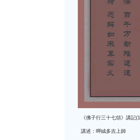
《佛子行三十七頌》講記(12
講述：呷絨多吉上師