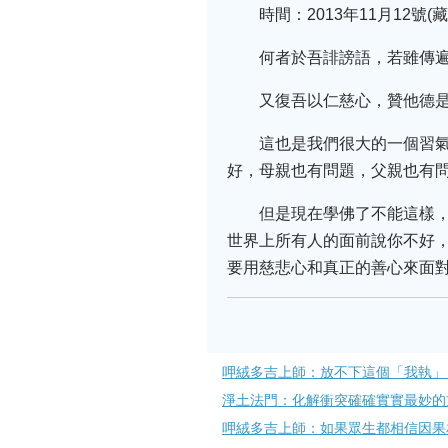
時間：2013年11月12
何者於吾誹謗語，若雖傳
又復吾以仁慈心，贊他德
這也是我們很大的一個習
好，母親也有問題，父親也有
但是現在學佛了不能這樣
世界上所有人的面前說你不好，
要用慈悲心和真正的善心來面
呷絨多吉上師：放不下這個「我執」
淨土法門：化解衝突確確實實最妙的
呷絨多吉上師：如果眾生都相信因果