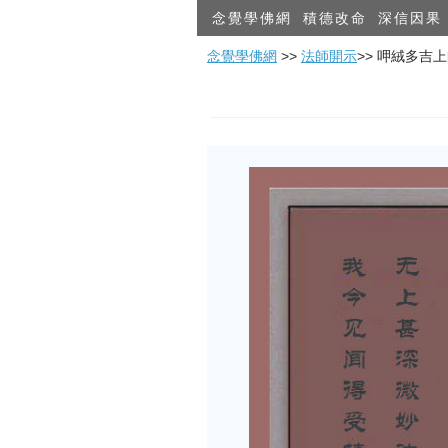
念覺學佛網
積德改命
深信因果
念覺學佛網
>>
法師開示
>> 呷絨多吉