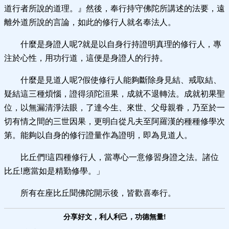
道行者所說的道理。』然後，奉行持守佛陀所講述的法要，遠
離外道所說的言論，如此的修行人就名奉法人。
什麼是身證人呢?就是以自身行持證明真理的修行人，專
注於心性，用功行道，這便是身證人的行持。
什麼是見道人呢?假使修行人能夠斷除身見結、戒取結、
疑結這三種煩惱，證得須陀洹果，成就不退轉法。成就初果聖
位，以無漏清淨法眼，了達今生、來世、父母親眷，乃至於一
切有情之間的三世因果，更明白從凡夫至阿羅漢的種種修學次
第。能夠以自身的修行證量作為證明，即為見道人。
比丘們!這四種修行人，當專心一意修習身證之法。諸位
比丘!應當如是精勤修學。」
所有在座比丘聞佛陀開示後，皆歡喜奉行。
分享好文，利人利己，功德無量!