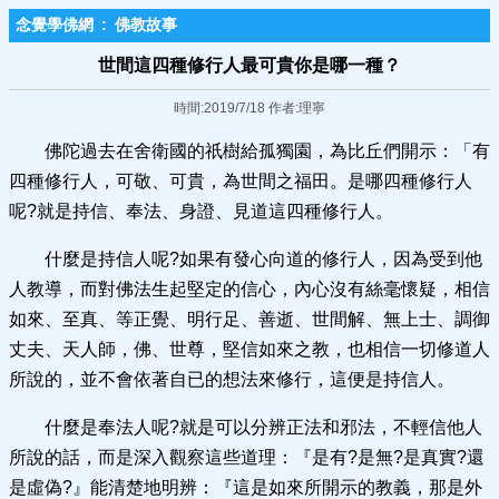
念覺學佛網
:
佛教故事
世間這四種修行人最可貴你是哪一種？
時間:2019/7/18 作者:理寧
佛陀過去在舍衛國的祇樹給孤獨園，為比丘們開示：「有
四種修行人，可敬、可貴，為世間之福田。是哪四種修行人
呢?就是持信、奉法、身證、見道這四種修行人。
什麼是持信人呢?如果有發心向道的修行人，因為受到他
人教導，而對佛法生起堅定的信心，內心沒有絲毫懷疑，相信
如來、至真、等正覺、明行足、善逝、世間解、無上士、調御
丈夫、天人師，佛、世尊，堅信如來之教，也相信一切修道人
所說的，並不會依著自已的想法來修行，這便是持信人。
什麼是奉法人呢?就是可以分辨正法和邪法，不輕信他人
所說的話，而是深入觀察這些道理：『是有?是無?是真實?還
是虛偽?』能清楚地明辨：『這是如來所開示的教義，那是外