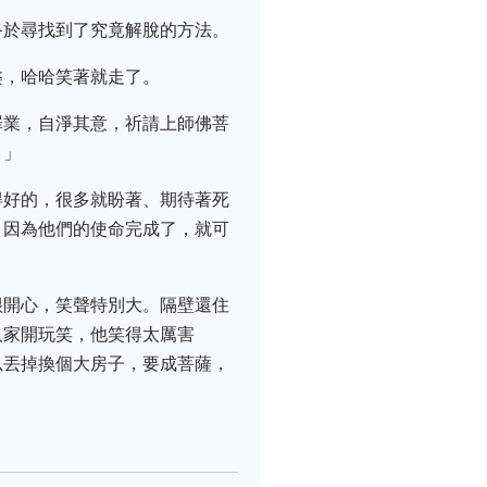
終於尋找到了究竟解脫的方法。
槃，哈哈笑著就走了。
罪業，自淨其意，祈請上師佛菩
。」
得好的，很多就盼著、期待著死
，因為他們的使命完成了，就可
很開心，笑聲特別大。隔壁還住
人家開玩笑，他笑得太厲害
以丟掉換個大房子，要成菩薩，