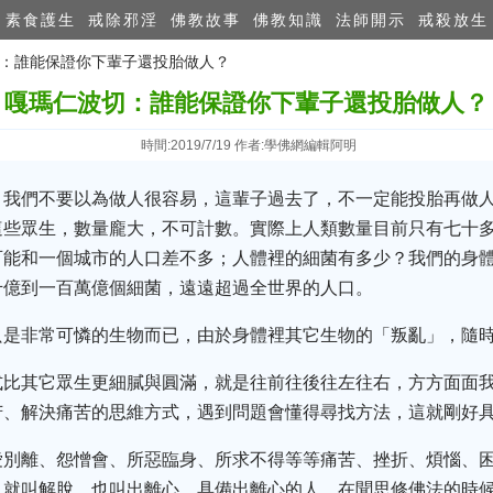
素食護生
戒除邪淫
佛教故事
佛教知識
法師開示
戒殺放生
波切：誰能保證你下輩子還投胎做人？
嘎瑪仁波切：誰能保證你下輩子還投胎做人？
時間:2019/7/19 作者:學佛網編輯阿明
，我們不要以為做人很容易，這輩子過去了，不一定能投胎再做
這些眾生，數量龐大，不可計數。實際上人類數量目前只有七十
可能和一個城市的人口差不多；人體裡的細菌有多少？我們的身
千億到一百萬億個細菌，遠遠超過全世界的人口。
只是非常可憐的生物而已，由於身體裡其它生物的「叛亂」，隨
式比其它眾生更細膩與圓滿，就是往前往後往左往右，方方面面
苦、解決痛苦的思維方式，遇到問題會懂得尋找方法，這就剛好
愛別離、怨憎會、所惡臨身、所求不得等等痛苦、挫折、煩惱、
，就叫解脫，也叫出離心。具備出離心的人，在聞思修佛法的時