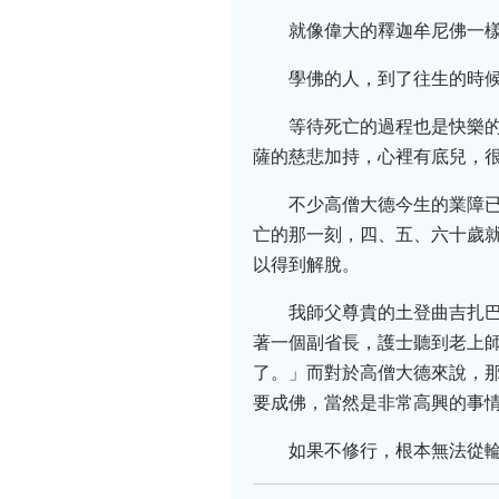
就像偉大的釋迦牟尼佛一
學佛的人，到了往生的時
等待死亡的過程也是快樂
薩的慈悲加持，心裡有底兒，
不少高僧大德今生的業障
亡的那一刻，四、五、六十歲
以得到解脫。
我師父尊貴的土登曲吉扎
著一個副省長，護士聽到老上
了。」而對於高僧大德來說，
要成佛，當然是非常高興的事
如果不修行，根本無法從