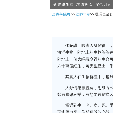
念覺學佛網
積德改命
深信因果
念覺學佛網
>>
法師開示
>> 嘎瑪仁
佛陀講「暇滿人身難得」
海洋生物、陸地上的生物等等
陸地上一個大螞蟻窩裡的生命
六十萬億細胞，每天生產出一
其實人在生物群體中，也
人類情感很豐富，思維方
類有喜怒哀樂，有想要遠離痛
當遇到生、老、病、死、
面逃脫出來。你想逃脫的心態