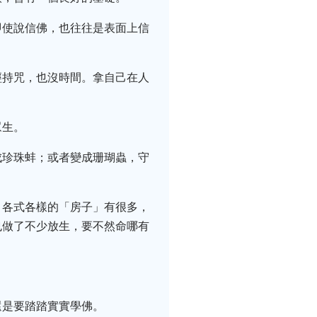
即使說信佛，也往往是表面上信
經持咒，也沒時間。拿自己在人
眾生。
成珍珠蚌；或者變成珊瑚蟲，守
，各式各樣的「房子」有很多，
也做了不少放生，要不然命哪有
還是要踏踏實實學佛。