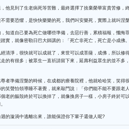
樣，他見到了生老病死等苦難，最終選擇了捨棄榮華富貴苦修，
候不需要恐懼，是快快樂樂的死，我們叫安樂死，實際上就叫涅
的，知道自己要為死亡做哪些準備，去惡行善，累積福報，懺悔
很踏實，就像密勒日巴大師講的：「死亡非死亡，死亡是小成佛
已經清淨，很快就可以成就了，來世可以成菩薩，成佛，所以修
就走的有很多；被眾生一直祈請留下來，延壽利益眾生的並不多
巴尊者準備涅槃的時候，在成都的療養院裡，他就哈哈笑，笑得
師的笑聲怕領導睡不著覺，就來敲門說：「你們能不能不要跟老
那個老的軀殼終於可以換掉了，就像換房子一樣，小房子終於可
情。
輪迴的漩渦中逃離出來，誰能保證你下輩子還做人呢?