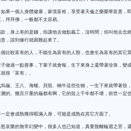
。如果一個人身體健康，家境富裕，享受著天倫之樂榮華富貴，
咒，拜拜佛，一般都不太容易。
捐款，身上有的是錢，你讓他去做點義工，沒時間；你叫他去念
願意，談到修行就困難起來了。
是個比較富有的人，不能生為富有的人類，也會生為富有的其它
輩子做過一點善事，下輩子就會報，生下來身上還帶著珍珠，變
來就很「富有」。
成烏龜、王八、海螺、貝殼、蝸牛這些生物，一生下來就帶著殼
雙層的。幾百斤重的龜都有啊，它的殼上千年都不壞，前世一定
不一定會成熟獲得暇滿人身，可能是成熟在其它方面了。
喜怒哀樂的無常幻變中，很多人也已知道，真要脫離輪迴之苦，