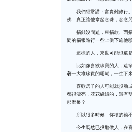
我們經常講：富貴難修行
佛，真正讓他拿起念珠，念念
捐錢沒問題，東捐款、西
間的福報進行一些上供下施他
這樣的人，來世可能也還
比如像喜歡珠寶的人，這
著一大堆珍貴的珊瑚，一生下
喜歡房子的人可能就投胎
都很漂亮，花花綠綠的，還有
那麼長？
所以很多時候，你積的德
今生既然已投胎做人，在