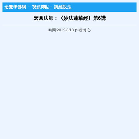
念覺學佛網
:
視頻轉貼
:
講經說法
宏圓法師：《妙法蓮華經》第6講
時間:2019/8/18 作者:修心