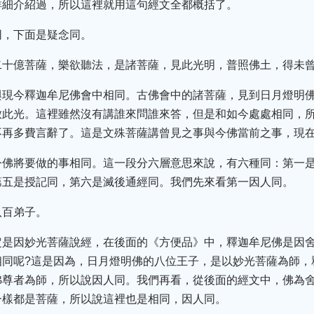
詳細介紹過，所以這裡就用這句經文全都概括了。
同，下面是疑念同。
二十億菩薩，樂欲聽法，是諸菩薩，見此光明，普照佛土，得未
與現今釋迦牟尼佛會中相同。古佛會中的諸菩薩，見到日月燈明
放此光。這裡雖然沒有講誰來問誰來答，但是和如今處處相同，
不再多費言辭了。這是文殊菩薩講曾見之事與今佛當前之事，現
今佛將要做的事相同。這一段分六層意思來說，有六種同：第一
第五是授記同，第六是滅後通經同。我們先來看第一因人同。
八百弟子。
定是因妙光菩薩說經，在後面的《方便品》中，釋迦牟尼佛是因
相同呢?這是因為，日月燈明佛的八位王子，是以妙光菩薩為師，
弗尊者為師，所以說因人同。我們再看，從後面的經文中，佛為
一樣都是菩薩，所以說這裡也是相同，因人同。