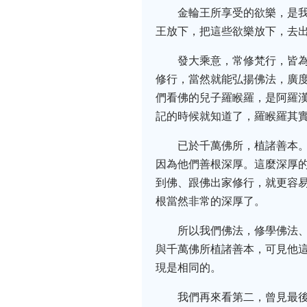
金輪王所享受的欲樂，是
王放下，把這些欲樂放下，去
發大乘意，常修梵行，皆
修行，當然就能弘揚佛法，廣
們看佛的兒子羅睺羅，是阿羅
記的時候就知道了，羅睺羅其
已於千萬佛所，植諸善本
因為他們善根深厚。這麼深厚
到佛、跟佛出家修行，就更容
根當然非常的深厚了。
所以我們佛法，修學佛法
與千萬佛所植諸善本，可見他
現是相同的。
我們再來看第二，曾見最