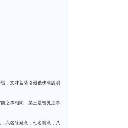
學習，文殊菩薩引最後佛來說明
當前之事相同，第三是曾見之事
意，六名除疑意，七名響意，八