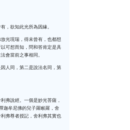
曾有，欲知此光所為因緣。
佛放光現瑞，得未曾有，也都想
所以可想而知，問和答肯定是具
在法會當前之事相同。
是因人同，第二是說法名同，第
舍利弗說經。一個是妙光菩薩，
釋迦牟尼佛的兒子羅睺羅，舍
舍利弗尊者授記，舍利弗其實也