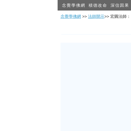
念覺學佛網
積德改命
深信因果
念覺學佛網
>>
法師開示
>> 宏圓法師