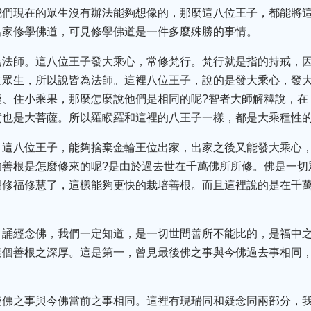
我們現在的眾生沒有辦法能夠想像的，那麼這八位王子，都能將
出家修學佛道，可見修學佛道是一件多麼殊勝的事情。
為法師。這八位王子發大乘心，常修梵行。梵行就是指的持戒，
度眾生，所以說皆為法師。這裡八位王子，說的是發大乘心，發
漢、住小乘果，那麼怎麼說他們是相同的呢?智者大師解釋說，在
實也是大菩薩。所以羅睺羅和這裡的八王子一樣，都是大乘種性
。這八位王子，能夠捨棄金輪王位出家，出家之後又能發大乘心
的善根是怎麼修來的呢?是由於過去世在千萬佛所所修。佛是一切
易修福修慧了，這樣能夠更快的栽培善根。而且這裡說的是在千
、誦經念佛，我們一定知道，是一切世間善所不能比的，是福中
這個善根之深厚。這是第一，曾見最後佛之事與今佛過去事相同
後佛之事與今佛當前之事相同。這裡有現瑞同和疑念同兩部分，