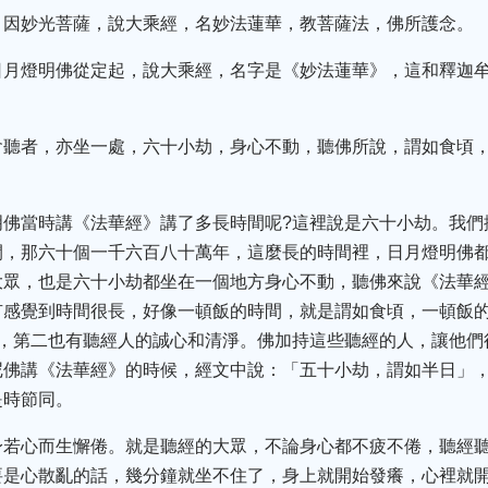
，因妙光菩薩，說大乘經，名妙法蓮華，教菩薩法，佛所護念。
日月燈明佛從定起，說大乘經，名字是《妙法蓮華》，這和釋迦
會聽者，亦坐一處，六十小劫，身心不動，聽佛所說，謂如食頃
明佛當時講《法華經》講了多長時間呢?這裡說是六十小劫。我們
間，那六十個一千六百八十萬年，這麼長的時間裡，日月燈明佛
大眾，也是六十小劫都坐在一個地方身心不動，聽佛來說《法華
有感覺到時間很長，好像一頓飯的時間，就是謂如食頃，一頓飯
力，第二也有聽經人的誠心和清淨。佛加持這些聽經的人，讓他們
尼佛講《法華經》的時候，經文中說：「五十小劫，謂如半日」
是時節同。
身若心而生懈倦。就是聽經的大眾，不論身心都不疲不倦，聽經
要是心散亂的話，幾分鐘就坐不住了，身上就開始發癢，心裡就