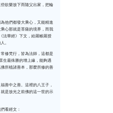
這些欲樂放下而隨父出家，把輪
因為他們都發大乘心，又能精進
大乘心那就是菩薩的境界，而我
《法華經》下文，給羅睺羅授
的人。
，常修梵行，皆為法師，這都是
眾生最殊勝的增上緣，能夠遇
萬佛所植諸善本，那麼所修的善
之福善中之善。這裡的八王子，
，就是放光之前佛的這一世的示
我們看經文：