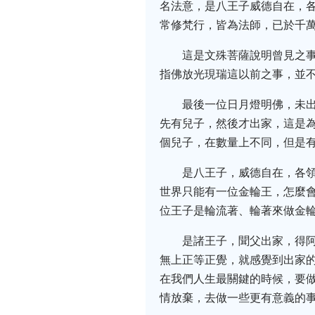
名法意，是八王子威德自在，
常修梵行，皆為法師，已於千
這是文殊菩薩說明曾見之
指佛放光現瑞這以前之事，並
最後一位日月燈明佛，未
先有兒子，然後才出家，這是
個兒子，在數量上不同，但是
是八王子，威德自在，各
世界只能有一位金輪王，怎麼
位王子是輪流著、輪著來做金
是諸王子，聞父出家，得
無上正等正覺，就感覺到出家
在我們人生最關鍵的時候，要
情放棄，去做一些更有意義的