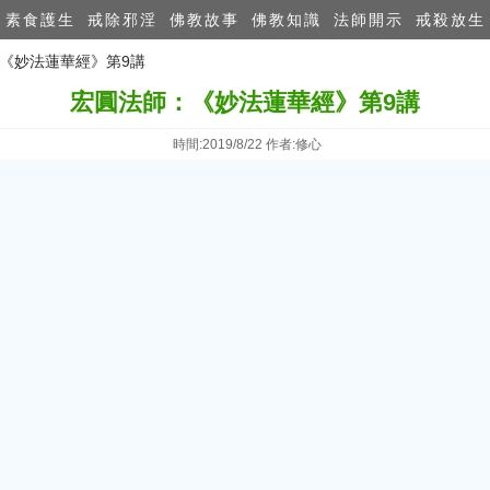
素食護生
戒除邪淫
佛教故事
佛教知識
法師開示
戒殺放生
：《妙法蓮華經》第9講
宏圓法師：《妙法蓮華經》第9講
時間:2019/8/22 作者:修心