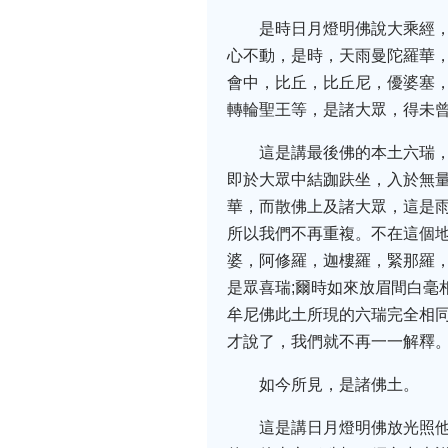
是時日月燈明佛說大乘經
心不動，是時，天雨曼陀羅華
會中，比丘，比丘尼，優婆塞
轉輪聖王等，是諸大眾，得未
這是講最後佛的本土六瑞
即於大眾中結跏趺坐，入於無量
華，而散佛上及諸大眾，這是雨
所以我們不再重複。不在這個
婆，阿修羅，迦樓羅，緊那羅
是眾喜瑞;爾時如來放眉間白毫
牟尼佛此土所現的六瑞完全相
才說了，我們就不再一一解釋
如今所見，是諸佛土。
這是講日月燈明佛放光照