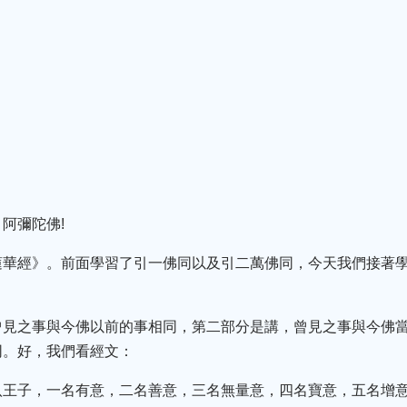
阿彌陀佛!
蓮華經》。前面學習了引一佛同以及引二萬佛同，今天我們接著
曾見之事與今佛以前的事相同，第二部分是講，曾見之事與今佛
同。好，我們看經文：
八王子，一名有意，二名善意，三名無量意，四名寶意，五名增