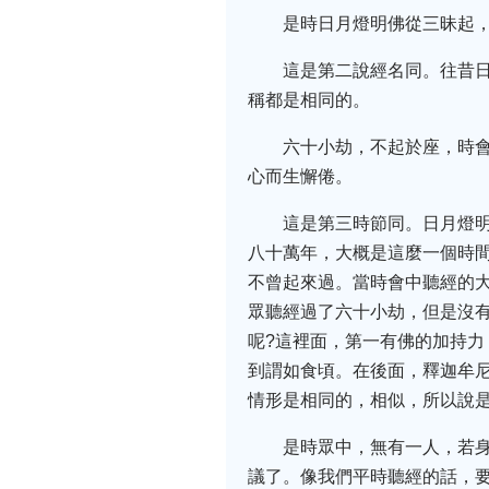
是時日月燈明佛從三昧起
這是第二說經名同。往昔
稱都是相同的。
六十小劫，不起於座，時
心而生懈倦。
這是第三時節同。日月燈
八十萬年，大概是這麼一個時
不曾起來過。當時會中聽經的
眾聽經過了六十小劫，但是沒
呢?這裡面，第一有佛的加持
到謂如食頃。在後面，釋迦牟
情形是相同的，相似，所以說
是時眾中，無有一人，若
議了。像我們平時聽經的話，