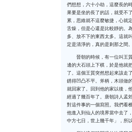
們想想，六十小劫，這麼長的
果要是坐的長了的話，就受不
累，思維就不這麼敏捷，心就
舌燥，但是心還是比較靜的。
多、放不下的東西太多。這就
定是清淨的，真的是剎那之間
晉朝的時候，有一位叫王
邊的大石頭上下棋，於是他就
了。這個王質突然想起來該走
銹得凹凸不平。斧柄，木頭做
就回家了。回到他的家以後，
經過了幾百年了。唐朝詩人孟
對這件事的一個寫照。我們看
他進入到仙人的境界當中去了
中方七日，世上幾千年」，所