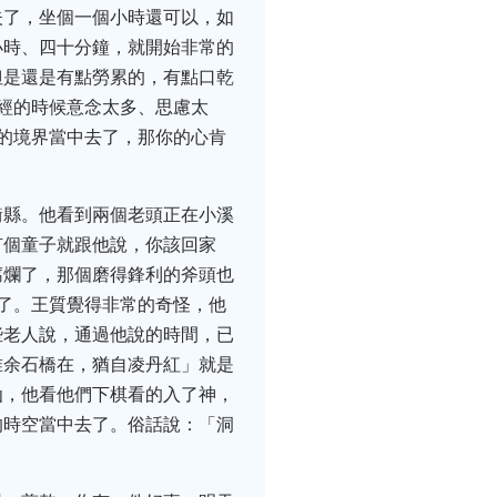
夫了，坐個一個小時還可以，如
小時、四十分鐘，就開始非常的
但是還是有點勞累的，有點口乾
經的時候意念太多、思慮太
的境界當中去了，那你的心肯
衢縣。他看到兩個老頭正在小溪
有個童子就跟他說，你該回家
腐爛了，那個磨得鋒利的斧頭也
了。王質覺得非常的奇怪，他
些老人說，通過他說的時間，已
唯余石橋在，猶自凌丹紅」就是
仙，他看他們下棋看的入了神，
的時空當中去了。俗話說：「洞