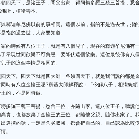
各領四天下，是諸王子，聞父出家，得阿耨多羅三藐三菩提，悉
萬佛所，植諸善本。
事與釋迦牟尼佛以前的事相同。這個以前，指的不是過去世，指
不是指的過去世，大家要知道。
出家的時候有八位王子，就是有八個兒子，現在的釋迦牟尼佛有
為了示現世間欲樂不可貪戀，要降伏這個欲樂。這位最後佛有八
有兒子的這個事情是相同的。
領四天下。四天下就是四大洲，各領四天下，就是我們說的都是
會同時有八位金輪王呢?窺基大師解釋說：「今解八子，相繼統領
輪王的，不是同時做。
阿耨多羅三藐三菩提，悉舍王位，亦隨出家。這八位王子，聽說
的高貴，也都放棄了金輪王的王位，都隨他父親、隨佛出家了。
做出選擇的話，一定是舍劣取勝，都會把自己的、自己認為比較
事情。