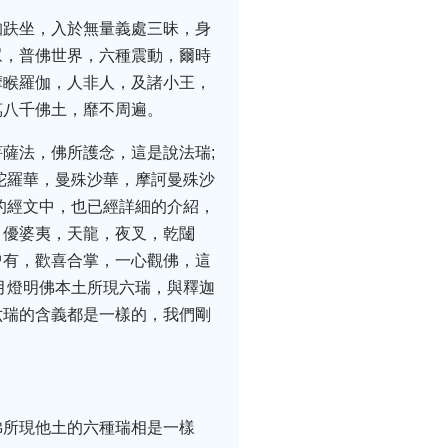
跏趺坐，入於無量義處三昧，身
眾，普佛世界，六種震動，爾時
摩睺羅伽，人非人，及諸小王，
萬八千佛土，靡不周遍。
薩法，佛所護念，這是說法瑞;
陀羅華，曼殊沙華，摩訶曼殊沙
的經文中，也已經詳細的介紹，
，優婆夷，天龍，夜叉，乾闥
曾有，歡喜合掌，一心觀佛，這
月燈明佛本土所現六瑞，與釋迦
六瑞的含義都是一樣的，我們剛
佛所現他土的六種瑞相是一樣