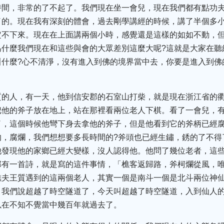
時間，非常的了不起了。我們現在坐一會兒，現在我們都有點功
了的。現在我有深刻的體會，過去剛學講經的時候，講了半個多
定不下來。現在在上面講兩個小時，感覺還是這樣的如如不動，
為什麼我們現在和這些與會的大眾差別這麼大呢?這就是大家在聽
叫什麼?心不清淨，沒有進入到佛的境界當中去，你要是進入到佛
。
質的人，有一天，他到信安郡的石室山打柴，就是現在浙江省的
把他的斧子放在地上，站在那裡看兩位老人下棋。看了一會兒，
了，這個時候他彎下身去拿他的斧子，但是他看到它的斧柄已經
的，腐爛，我們想想要多長時間的?斧頭也已經生鏽，銹的了不得
他發現他的家鄉已經大變樣，沒人認得他。他問了幾位老者，這
郊有一首詩，就是寫的這件事情，「樵客返歸路，斧柯爛從風，
樵夫王質遇到的這兩個老人，其實一個是南斗一個是北斗兩位神
，我們說超越了時空隧道了，今天叫超越了時空隧道，入到仙人
以在不知不覺當中幾百年就過去了。