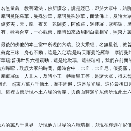
，名無量義，教菩薩法，佛所護念，說是經已，即於大眾中，結
，摩訶曼陀羅華，曼殊沙華，摩訶曼殊沙華，而散佛上，及諸大
，優婆夷，天，龍，夜叉，乾闥婆，阿修羅，迦樓羅，緊那羅，
曾有，歡喜合掌，一心觀佛，爾時如來放眉間白毫相光，照東方
，最後的佛他的本土當中所現的六瑞。說大乘經，名無量義，教菩
義處三昧，身心不動，這是入定瑞;是時天雨曼陀羅華，摩訶曼
華瑞;普佛世界六種震動，這是地動瑞。這些瑞相，我們在前面
地方囉嗦，耽誤大家的時間。爾時會中，比丘，比丘尼，優婆塞
，摩睺羅伽，人非人，及諸小王，轉輪聖王等，是諸大眾，得未
相光，照東方萬八千佛土，靡不周遍，這是放光瑞。這位最後日
同。這裡古佛所現本土六瑞的含義，與前面釋迦牟尼佛所現此土
。
他方的萬八千世界，所現他方世界的六種瑞相，與現在釋迦牟尼