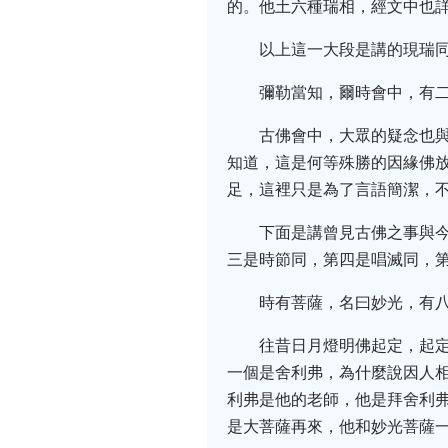
的。他土六種瑞相，經文中也
以上這一大段是講的現瑞
彌勒當知，爾時會中，有
古佛會中，大眾的疑念也
知道，這是何等殊勝的因緣佛
足，這裡只是為了言語簡潔，
下面是講曾見古佛之事與
三是時節同，第四是唱滅同，
時有菩薩，名曰妙光，有
往昔日月燈明佛起定，起
一個是舍利弗，為什麼說因人
利弗是他的老師，他是拜舍利
是大菩薩再來，他和妙光菩薩