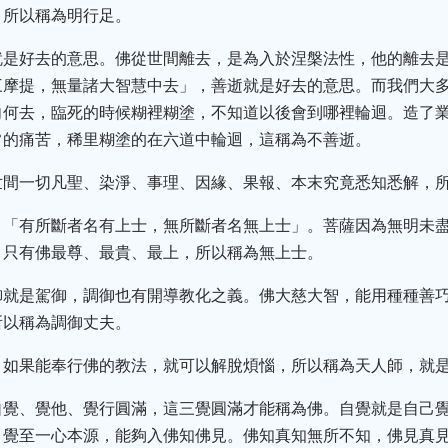
，所以稱為明行足。
就是好去的意思。佛從世間離去，是為入於涅槃法性，他的離去
三摩提，無量諸大智慧中去」，善逝就是好去的意思。而我們大
向何去，臨死的時候糊裡糊塗，不知道以後會到哪裡輪迴。造了
常的痛苦，稀里糊塗的在六道中輪迴，這稱為不善逝。
世間一切凡聖、染淨、事理、因緣、果報、本末究竟悉知悉解，
：「有所斷者名有上士，無所斷者名無上士」。菩薩因為無明未盡
，只有佛最尊、最貴、最上，所以稱為無上士。
御就是駕御，調御也有開導教化之義。佛大慈大智，能用種種善
所以稱為調御丈夫。
，如果能奉行佛的教法，就可以解脫煩惱，所以稱為天人師，就
自覺、覺他、覺行圓滿，這三覺圓滿才能稱為佛。自覺就是自己
，覺至一心本源，能夠入佛知佛見。佛知真知無所不知，佛見真