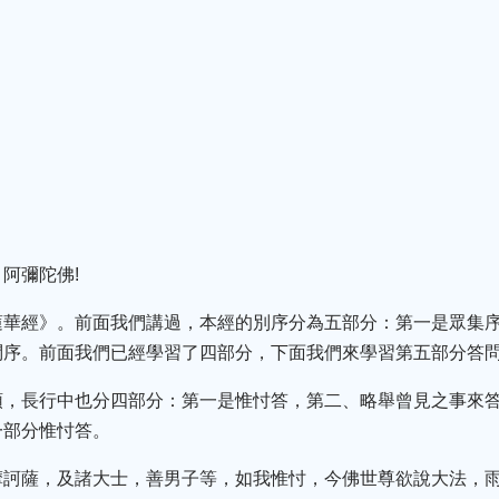
阿彌陀佛!
蓮華經》。前面我們講過，本經的別序分為五部分：第一是眾集
問序。前面我們已經學習了四部分，下面我們來學習第五部分答
頌，長行中也分四部分：第一是惟忖答，第二、略舉曾見之事來
一部分惟忖答。
摩訶薩，及諸大士，善男子等，如我惟忖，今佛世尊欲說大法，