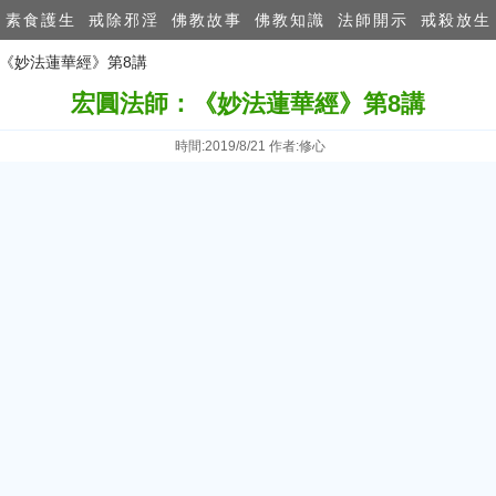
素食護生
戒除邪淫
佛教故事
佛教知識
法師開示
戒殺放生
：《妙法蓮華經》第8講
宏圓法師：《妙法蓮華經》第8講
時間:2019/8/21 作者:修心