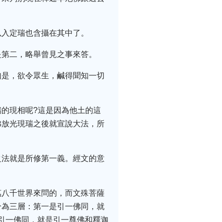
以入定瑞也含攝在其中了。
是第二，略舉曾見之事來答。
如是，欲令眾生，鹹得聞知一切
的現相呢?這是因為他土的這
佛放光現瑞之後就宣說大法，所
之法就是所修第一義。經文的意
萬八千世界來問的，而文殊菩薩
分為三層：第一是引一佛同，就
層引一佛同，就是引一尊佛和釋迦