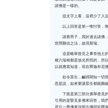
諸佛是一樣的。
從文字上看，這裡少了入
以上回答是第一惟忖答，
諸善男子，我於過去諸佛
世間難信之法，故現斯瑞。
這是略舉曾見之事答他土
種六瑞相都是放光所照的，所
以就應當知道，現在釋迦牟尼
欲令眾生，鹹得聞知一切
思是說，如來要讓眾生都能圓
下面是第三部分廣舉曾見
引用的是豎見多佛來回答，我
是引一尊佛來說明古佛同於釋迦