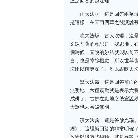
這是回答的說法瑞。
雨大法雨，這是回答雨華
是這樣，在天雨四華之後演說
吹大法螺，古人吹螺，這
文殊菩薩的意思是：我思惟，
個時候，宣說的妙法就與以前
喜，也是障除機動，所以世尊
法比以前更深了。所以說吹大
擊大法鼓，這是回答前面
無明地，六種震動就是表示六
成佛了。古佛在動地之後宣說妙
大眾也六番破無明。
演大法義，這是答放光瑞
經》。這裡就回答的非常明確
放光以後這些經驗，就是要說