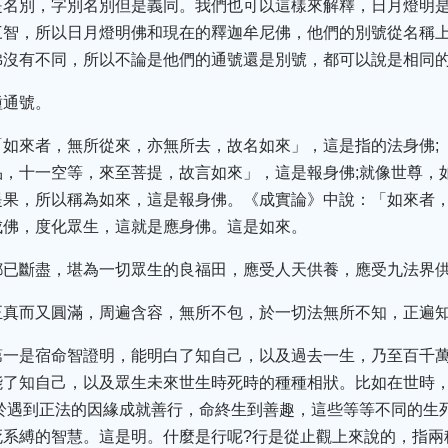
是名別，字別名別但是義同。我們也可以這樣來解釋，日月燈明
智，所以日月燈明佛和現在的釋迦牟尼佛，他們的別號從名稱上
佛沒有不同，所以不論是他們的通號還是別號，都可以說是相同
種通號。
「如來者，無所從來，亦無所去，故名如來」，這是指的法身佛;
，十一空等，來至菩提，故言如來」，這是報身佛;就像世尊，
提果，所以稱為如來，這是報身佛。《成實論》中說：「如來者
成佛，度化眾生，這就是應身佛。這是如來。
都已斷盡，堪為一切眾生的良福田，應受人天供養，應受九法界
正真而又圓滿，周遍含容，無所不包，於一切法無所不知，正遍
第一是宿命智證明，能明白了知自己，以及過去一生，乃至百千
能了知自己，以及眾生未來世生時死時的種種相狀。比如在世時
於遇到正法的因緣成就善行，命終生到善趣，這些等等不同的生
死系縛的智慧。這是明。什麼是行呢?行是從止觀上來說的，指兩