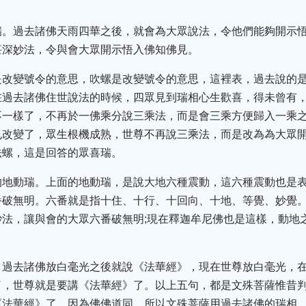
瑞。過去諸佛天雨四華之後，就會為大眾說法，令他們能夠開示
甚深妙法，令與會大眾開示悟入佛知佛見。
是改變號令的意思，吹螺是改變號令的意思，這裡表，過去說的
在過去諸佛住世說法的時候，四眾見到瑞相心生歡喜，得未曾有
不一樣了，不再於一佛乘分說三乘法，而是會三乘方便歸入一乘
也改變了，眾生根機成熟，世尊不再說三乘法，而是改為為大眾
法螺，這是回答的眾喜瑞。
的地動瑞。上面的地動瑞，是說大地六種震動，這六種震動也是表
番破無明。六番就是指十住、十行、十回向、十地、等覺、妙覺
法，讓與會的大眾六番破無明;現在釋迦牟尼佛也是這樣，動地
。過去諸佛放白毫光之後就說《法華經》，現在世尊放白毫光，
了，世尊就是要講《法華經》了。以上五句，都是文殊菩薩惟昔
《法華經》了。因為佛佛道同，所以文殊菩薩用過去諸佛的瑞相