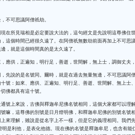
邊，不可思議阿僧祇劫。
明現在所見瑞相是必定要說大法的，這句經文是先說明這尊佛住
劫，這個時間已經很久遠了。在阿僧祇無數劫前面再加上不可思
無邊，就是這個時間真的是太久遠了。
來，應供，正遍知，明行足，善逝，世間解，無上士，調御丈夫
同，先說的是名號同。爾時，就是在過去無量無邊，不可思議阿
的十號：如來、應供、正遍知、明行足、善逝、世間解、無上士
一切佛都具有這十號。
從通號上來說，古佛與釋迦牟尼佛名號相同，這個大家都可以理
別號嘛，這尊佛的別號是日月燈明佛，和釋迦牟尼佛的別號名號
同上來理解，雖說是從名字上不一樣，但是它的義理相同。我們
燈明是利他，是表化他德。現在佛的名號是釋迦牟尼，也含有能