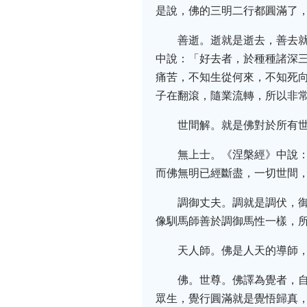
是說，佛的三明二行都圓滿了
善逝。逝就是逝去，善去
中說：「好去者，於種種諸深
痛苦，不知生從何來，不知死
子在翻滾，隨業流轉，所以非
世間解。就是佛對於所有
無上士。《涅槃經》中說
而佛無明已經斷盡，一切世間
調御丈夫。調就是調伏，
像馴馬師善於調御馬性一樣，
天人師。佛是人天的導師
佛。世尊。佛譯為覺者，
眾生，覺行圓滿就是覺悟歸真