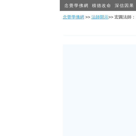
念覺學佛網
積德改命
深信因果
念覺學佛網
>>
法師開示
>> 宏圓法師