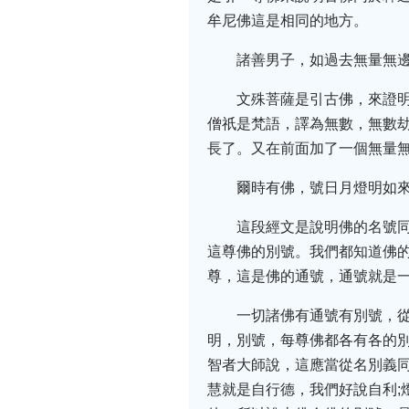
牟尼佛這是相同的地方。
諸善男子，如過去無量無
文殊菩薩是引古佛，來證
僧祇是梵語，譯為無數，無數
長了。又在前面加了一個無量
爾時有佛，號日月燈明如
這段經文是說明佛的名號
這尊佛的別號。我們都知道佛
尊，這是佛的通號，通號就是
一切諸佛有通號有別號，
明，別號，每尊佛都各有各的
智者大師說，這應當從名別義
慧就是自行德，我們好說自利;