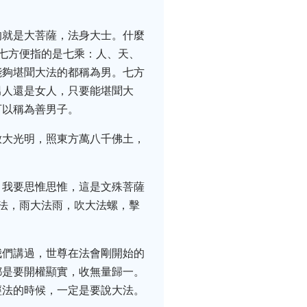
的就是大菩薩，法身大士。什麼
七方便指的是七乘：人、天、
能夠堪聞大法的都稱為男。七方
男人還是女人，只要能堪聞大
可以稱為善男子。
放大光明，照東方萬八千佛土，
，我要思惟思惟，這是文殊菩薩
法，雨大法雨，吹大法螺，擊
我們講過，世尊在法會剛開始的
都是要開權顯實，收無量歸一。
經法的時候，一定是要說大法。