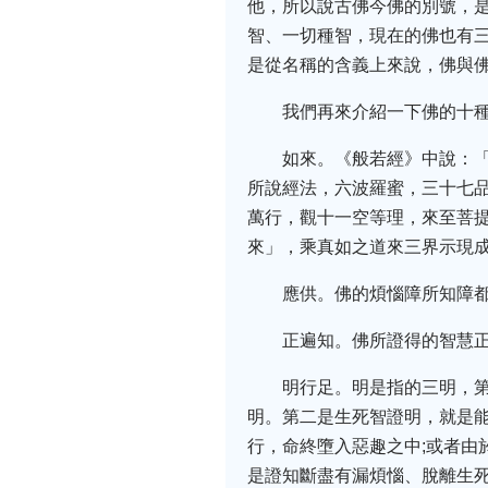
他，所以說古佛今佛的別號，
智、一切種智，現在的佛也有三
是從名稱的含義上來說，佛與
我們再來介紹一下佛的十
如來。《般若經》中說：
所說經法，六波羅蜜，三十七品
萬行，觀十一空等理，來至菩
來」，乘真如之道來三界示現
應供。佛的煩惱障所知障
正遍知。佛所證得的智慧
明行足。明是指的三明，
明。第二是生死智證明，就是
行，命終墮入惡趣之中;或者由
是證知斷盡有漏煩惱、脫離生