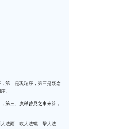
序，第二是現瑞序，第三是疑念
問序。
答，第三、廣舉曾見之事來答，
雨大法雨，吹大法螺，擊大法