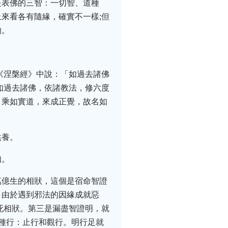
是表佛的三智：一切智、道種
來看各有隨緣，確實不一樣;但
的。
《涅槃經》中說：「如過去諸佛
如過去諸佛，依諸教法，修六度
，乘如實道，來成正覺，故名如
供養。
知。
萬億生的相狀，這個是宿命智證
，由於遇到邪法的因緣成就惡
死相狀。第三是漏盡智證明，就
種行：止行和觀行。明行足就