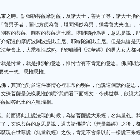
結束之時。語彌勒菩薩摩訶薩，及諸大士，善男子等，諸大士指
：「善男子者，開七方便為善，堪聞獨妙為男，猶雲善丈夫也」。
、別教的菩薩、圓教的菩薩這七乘。堪聞獨妙為男，意思是說，
面介紹過的摩訶波闍波提比丘尼、耶輸陀羅比丘尼。但是無論是
在法華會上，大乘根性成熟、能夠聽聞《法華經》的男人女人都
忖就是忖量，就是推測的意思，惟忖含有不肯定的意思。佛眉間
要想一想、思惟思惟。
成佛，其實他對於這件事情心裡非常的明白，他說這個話的意思
。文殊菩薩是怎樣思惟的呢?我們看下面經文：今佛世尊，欲說大
菩薩回答此土的六種瑞相。
瑞。前面講此土說法瑞的時候，為諸菩薩說大乘經，名無量義。
定了，文殊菩薩的意思是說，過去諸佛講完《無量義經》之後，
那麼現在世尊說《無量義經》之後，肯定不會像以前一樣說三乘