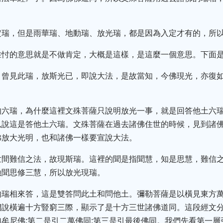
定瑞，但是雨華瑞、地動瑞、放光瑞，都是因為入定才有的，所
惟忖的意思就是不做肯定，大概是這樣，是這麼一個意思。下面
，曾見此瑞，放斯光已，即說大法，是故當知，今佛現光，亦復
的六瑞，為什麼這裡文殊菩薩只說明放光一事，就是回答他土六瑞
以說這是答他土六瑞。文殊菩薩在過去諸佛住世的時候，見到諸
佛放大光明，也和諸佛一樣要宣說大法。
世間難信之法，故現斯瑞。這裡的聞是指聞慧，知是思慧，難信
融聞思修三慧，所以放光現瑞。
的瑞相來答，這是雙答問此土和問他土。彌勒菩薩是以橫見東方
們說橫遍十方豎窮三際，顯示了是十方三世諸佛道同。這段經文
牟尼佛;第二是引二萬佛同;第三是引最後佛同。我們先看第一