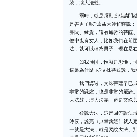
鼓，演大法義。
爾時，就是彌勒菩薩請問
是善男子呢?蕅益大師解釋說
聲聞、緣覺，還有通教的菩薩
便中也有女人，比如我們在前
法，就可以稱為男子。現在是
如我惟忖，惟就是思惟，
這是為什麼呢?文殊菩薩說，我
我們講過，文殊菩薩早已
非常的謙虛，也是非常的嚴謹
大法鼓，演大法義。這是文殊
欲說大法，這是回答說法
時候，說完《無量義經》就入
一就是大法，就是要說大法。