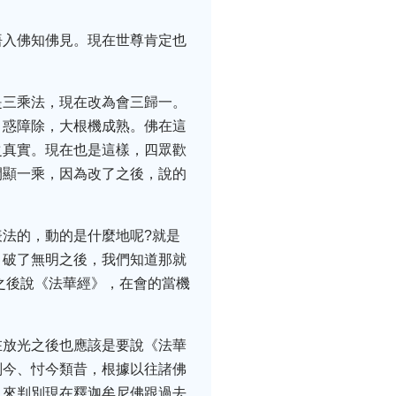
悟入佛知佛見。現在世尊肯定也
是三乘法，現在改為會三歸一。
，惑障除，大根機成熟。佛在這
之真實。現在也是這樣，四眾歡
開顯一乘，因為改了之後，說的
法的，動的是什麼地呢?就是
。破了無明之後，我們知道那就
之後說《法華經》，在會的當機
在放光之後也應該是要說《法華
判今、忖今類昔，根據以往諸佛
，來判別現在釋迦牟尼佛跟過去