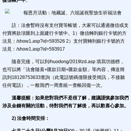
微信帳戶中
。
註：法會暫時沒有支付寶等帳號，大家可以通過微信或支
付寶將款項匯到上面建行卡號中。1）微信轉到銀行卡號的方
法見：/show1.asp?id=593526 2）支付寶轉到銀行卡號的方
法見：/show1.asp?id=593917
隨喜完後，可以到/huodong/2019lzd.asp 填寫功德榜，
也可以將「法會隨喜+匯款日期+匯款金額」等內容，傳送簡
訊到18128753633查詢（此電話號碼僅限接受簡訊，不接聽
任何電話），一般我們一周查統一查帳回復一次。
溫馨提醒：如果您對我們不是很了解，建議謹慎參加我們
涉及金錢有關的活動，待對我們有了解後，再以歡喜心參加。
2) 法會時間安排：
七月二十九日(公曆8月29日)
09：30 誦《地藏經》11：