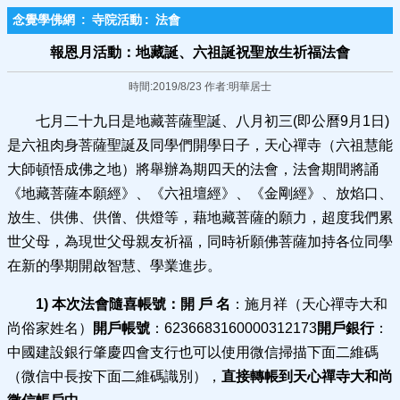
念覺學佛網
:
寺院活動
:
法會
報恩月活動：地藏誕、六祖誕祝聖放生祈福法會
時間:2019/8/23 作者:明華居士
七月二十九日是地藏菩薩聖誕、八月初三(即公曆9月1日)
是六祖肉身菩薩聖誕及同學們開學日子，天心禪寺（六祖慧能
大師頓悟成佛之地）將舉辦為期四天的法會，法會期間將誦
《地藏菩薩本願經》、《六祖壇經》、《金剛經》、放焰口、
放生、供佛、供僧、供燈等，藉地藏菩薩的願力，超度我們累
世父母，為現世父母親友祈福，同時祈願佛菩薩加持各位同學
在新的學期開啟智慧、學業進步。
1) 本次法會隨喜帳號：
開 戶 名
：施月祥（天心禪寺大和
尚俗家姓名）
開戶帳號
：6236683160000312173
開戶銀行
：
中國建設銀行肇慶四會支行也可以使用微信掃描下面二維碼
（微信中長按下面二維碼識別），
直接轉帳到天心禪寺大和尚