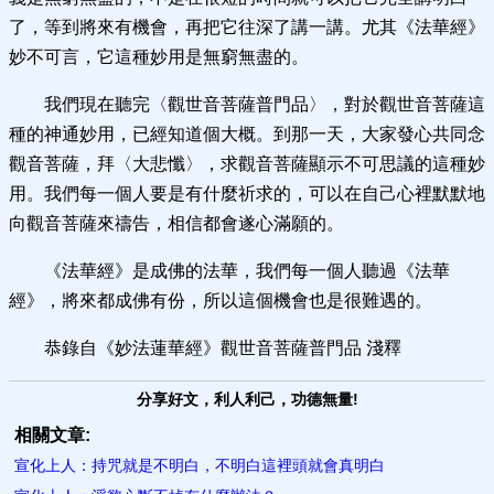
了，等到將來有機會，再把它往深了講一講。尤其《法華經》
妙不可言，它這種妙用是無窮無盡的。
我們現在聽完〈觀世音菩薩普門品〉，對於觀世音菩薩這
種的神通妙用，已經知道個大概。到那一天，大家發心共同念
觀音菩薩，拜〈大悲懺〉，求觀音菩薩顯示不可思議的這種妙
用。我們每一個人要是有什麼祈求的，可以在自己心裡默默地
向觀音菩薩來禱告，相信都會遂心滿願的。
《法華經》是成佛的法華，我們每一個人聽過《法華
經》，將來都成佛有份，所以這個機會也是很難遇的。
恭錄自《妙法蓮華經》觀世音菩薩普門品 淺釋
分享好文，利人利己，功德無量!
相關文章:
宣化上人：持咒就是不明白，不明白這裡頭就會真明白