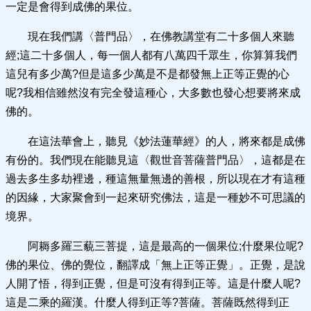
一定是會得到成佛的果位。
現在我們講〈普門品〉，在佛教講堂有二十多個人來聽
經;這二十多個人，每一個人都有八萬四千眾生，你算算我們
這兒有多少萬?但是這多少萬是不是都發無上正等正覺的心
呢?我相信雖然沒有完全發這種心，大多數也發心想要將來成
佛的。
在這法華會上，聽見《妙法蓮華經》的人，將來都是成佛
有份的。我們現在能聽見這〈觀世音菩薩普門品〉，這都是在
過去多生多劫裡邊，種這無量無邊的善根，所以現在才有這種
的因緣，大家聚會到一起來研究佛法，這是一種妙不可思議的
境界。
阿耨多羅三藐三菩提，這是最高的一個果位;什麼果位呢?
佛的果位、佛的覺位，翻譯成「無上正等正覺」。正覺，是說
人開了悟，得到正覺，但是可沒有得到正等。這是什麼人呢?
這是二乘的羅漢。什麼人得到正等?菩薩。菩薩既然得到正