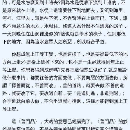
的，可是水怎麼又到上邊去?因為水是從底下流到上邊的，不
是原來就在上邊。水從上邊還要往下到地面去，又流到海里、
河裡、江里去，還是往下流，不過暫時在上邊而已。下邊，誰
也不願意住的地方，水就住。修道人為什麼不住漂亮的房子，
一天到晚住在山洞裡邊似的?這也就是學水的樣子，住到那低
下的地方。因為這水處眾人之所惡，所以就合乎道。
你想成無上正等正覺，也是這樣子，也是要從最低下的地
方向上走;不是從上邊掉下來的，也不是一生起就得到無上正
等正覺。你想要得到成佛嗎?先要把這個眾生做好了;就是無論
做什麼事情，都要往善的方面去做，不要向惡的方面去做，所
謂「擇善而從，不善而改」，善的道路，就要去做;不善的道
路，就要改了它。要改過自新，要「是道則進，非道則退」;
合乎道就向前去做，不合乎道就向後退，這樣才能得到無上正
等正覺。
這〈普門品〉，大略的意思已經講完了。〈普門品〉的妙
義是無窮無盡的，不是在很短的時間就可以把它完全講明白