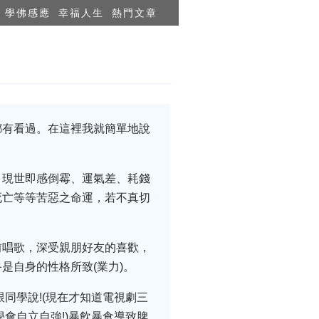
學佛感應
幸福人生
熱門文章
都有看過。在這裡我就簡單地說
，現世即感倒霉、運氣差、耗錢
死亡等等苦惡之命運，若不真切
前唱歌，深受親朋好友的喜歡，
是自身的性格所致(業力)。
同學說!(現在才知道電視劇三
會自立自強!)暴飲暴食導致脾