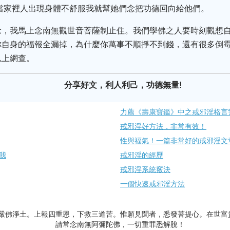
當家裡人出現身體不舒服我就幫她們念把功德回向給他們。
念，我馬上念南無觀世音菩薩制止住。我們學佛之人要時刻觀想
你自身的福報全漏掉，為什麼你萬事不順掙不到錢，還有很多倒霉
以上網查。
分享好文，利人利己，功德無量!
力薦《壽康寶鑑》中之戒邪淫格言
戒邪淫好方法，非常有效！
性與福氣！一篇非常好的戒邪淫文
我
戒邪淫的經歷
戒邪淫系統竅決
一個快速戒邪淫方法
嚴佛淨土。上報四重恩，下救三道苦。惟願見聞者，悉發菩提心。在世富
請常念南無阿彌陀佛，一切重罪悉解脫！