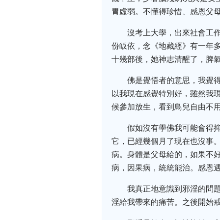
胃虛弱。不懂得珍惜、感恩父
沒考上大學，出來社會工
份皈依，念《地藏經》有一年多
十幾部後，她神志清醒了，脾氣
佛是覺悟者的意思，我覺
以我現在感覺特別好，雖然我
候參加放生，看到鳥兒自由不用
假如沒有學佛我可能會得
它，已經幾個月了現在也沒事。
病。身體是父母給的，如果不好
病，因果病，統統能治。感恩遇
我真正地意識到邪淫的問題
淫給我帶來的痛苦。之後開始