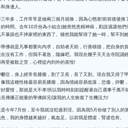
母和身邊人。
作三年多，工作常常是做兩三個月就換，因為心態差!前前後後換
的時間。去年10月份為小姑念(她突然患精神病，勸說過讓他們
不暴躁也不摔家裡的東西了。雖然我能幫得了她一時，幫不到她
得學佛就是凡事都要向內求，自助者天助，行善積德，把自身的
現在沒有工作，但我不著急，隨緣吧。我現在幾乎天天去寺院誦
再受被殺之苦，心裡從內到外的喜悅!
抑鬱症，身上經常長腫瘤，割了又長，長了又割。現在我又得了
像我這種性格最容易長腫瘤，因為情緒容易低落，悲傷，抑鬱，
好愛惜，那就是大不孝!所以我時時刻刻提醒著自己遇事千萬不
見傳播正能量的學佛師兄!讓我的人生恢復了生機活力!
是今年7月份，至今我就沒犯過邪淫。因為我5月份做了別人的
戒色，我的身體越來越好，氣血足。以前我是體虛，腎虛也有。