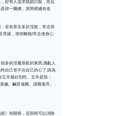
男，好男人追求我卻討厭，而且
活弄得一團糟，房間裡總有老
到：若有眾生多於淫慾，常念恭
音菩薩，便得離痴!常念便身心
是很多的淫魔喜歡的東西,酒亂人
,此時自己管不住自己的心了,因為
還有五辛最好別吃。五辛是指：
嫌其臭穢。鹹皆遠離。諸餓鬼等。
藏經》有關係，這部經可以消除