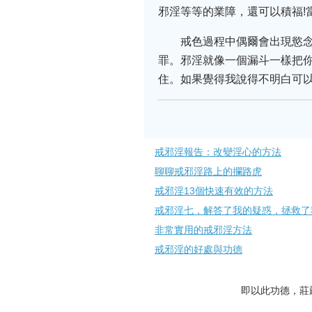
邪淫等等的業障，還可以積福!
戒色過程中偶爾會出現慾
罪。邪淫就像一個漏斗一樣把
住。如果覺得我說得不明白可
戒邪淫報告：改變淫心的方法
聊聊戒邪淫路上的攔路虎
戒邪淫13個快速有效的方法
戒邪淫七，解答了我的疑惑，拯救了
非常實用的戒邪淫方法
戒邪淫的好處與功德
即以此功德，莊