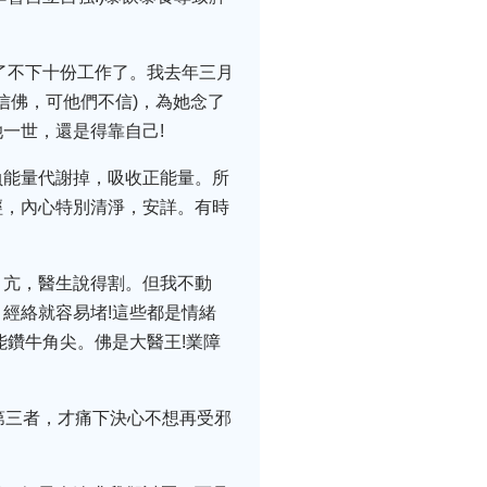
了不下十份工作了。我去年三月
信佛，可他們不信)，為她念了
一世，還是得靠自己!
負能量代謝掉，吸收正能量。所
經，內心特別清淨，安詳。有時
甲亢，醫生說得割。但我不動
經絡就容易堵!這些都是情緒
能鑽牛角尖。佛是大醫王!業障
第三者，才痛下決心不想再受邪