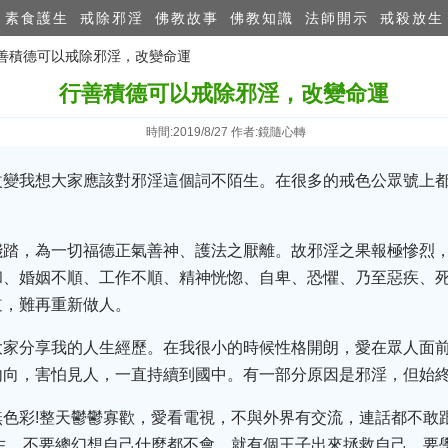
素食護生
戒除邪淫
佛教故事
佛教知識
法師開示
戒殺放生
行善積德可以戒除邪淫，改變命運
行善積德可以戒除邪淫，改變命運
時間:2019/8/27 作者:鏡隨心轉
改變我想大家應該對邪淫這個詞不陌生。在很多的戒色公眾號上
踐踏，為一切福德正氣善神、護法之厭離。故邪淫之果報極慘烈
和、婚姻不順、工作不順、精神恍惚、自卑、恐懼、乃至惡疾、
道，難再重新做人。
大家分享我的人生經歷。在我很小的時候性格開朗，愛在眾人面
向，害怕見人，一直持續到國中。有一部分原因是邪淫，但始終
色彩!整天鬱鬱寡歡，愛看電視，不與外界有交流，連話都不敢跟
生，不要總幻想自己什麼都不會，就有個王子出來拯救自己，要學