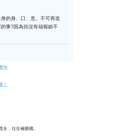
自身的身、口、意。不可再造
的事?因為你沒有福報鎮不
警句
章！
貴全，往生極樂國。