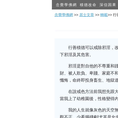
念覺學佛網
積德改命
深信因果
念覺學佛網
>>
居士文章
>>
轉載
>> 
行善積德可以戒除邪淫，
下邪淫及其危害。
邪淫是對自他的不尊重和
財、被人欺負、卑賤、家庭不
懺悔，命終即投身畜生、地獄
在說戒色方法前我想先跟
當我上了幼稚園後，性格變得內
我的人生就像灰色的天空無
觀不正，少看腦殘劇!尤其是女