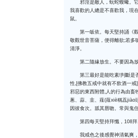
邪淫是敵人，蚖蛇蝮蠍。
我喜歡的人總是不喜歡我，現
鼠。
第一皈依。每天堅持誦《
敬觀世音菩薩，便得離欲;若多
清淨。
第二隨緣放生。不要因為
第三最好是能吃素!判斷是
性,[佛教五戒中就有不飲酒一戒
邪惡的東西附體,人的行為由畜
蔥、蒜、韭、薤(薤xiè稱藠j
因彼食次。舐其唇吻。常與鬼
第四每天堅持拜懺，108拜
我戒色之後感覺神清氣爽