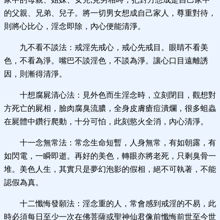
的父親、兄弟、兒子。將一切男女想成自己家人，尊重對待，
則將心比心，淫念即除，內心便能清淨。
九不看不談法：戒淫先戒心，戒心先戒目。眼睛不看美
色，不看為淨。嘴巴不談淫色，不談為淨。讓心口目遠離誘
因，則漸得清淨。
十想腐屍清心法：見外色而生淫念時，立刻閉目，觀想對
方死亡的屍相，臉肉腐臭流膿，全身皮膚瘡痘潰爛，很多蛆蟲
在屍體中鑽行爬動，十分可怕，此刻慾火全消，內心清淨。
十一念無常法：常念生命短暫，人身無常，有如朝露，有
如閃電，一瞬即逝。再好的美色，轉眼亦將老死，只剩臭骨一
堆。美色人生，其實只是夢幻泡影的假相，絕不可執著，不能
認假為真。
十二懺悔發願法：淫念重的人，常會感到戒淫的不易，此
時必須每日至少一次在佛菩薩或聖神仙君像前懺悔前世至今世