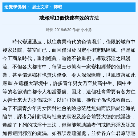
念覺學佛網
:
居士文章
:
轉載
戒邪淫13個快速有效的方法
時間:2019/6/30 作者:小小勇
時代變遷迅速，以往農業時代的色情場所，僅限於城市中
幾家妓院、茶室而已，而且僅限於固定小街定點區域。但是如
今工商業時代，重利輕義，道德不被重視，導致邪淫之風漫
流。不但各大都市中，每隔三步就有一家變相經營的色情行
業，甚至偏遠鄉村也無法倖免，令人深深慨嘆，世風墮落如此
嚴重!在這種大環境中，許多青年男女乃至於高中生、國中生
等的名節清白都令人相當憂慮。因此，這個社會需要有各方仁
人善士來大力提倡戒淫，以消弭頹風、挽救子孫也挽救自己。
為了不讓青少年男女因對社會的險惡茫然無知而誤陷於淫海的
陷阱，譯者乃針對現時社會的狀況及綜合前賢大德的戒淫法，
彙編了下列的戒淫十三法，但願能幫助讀者們戒除邪淫及認知
如何避開邪淫的旋渦。如有誤差疏漏處，並祈各方仁君原諒賜