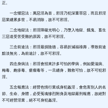
正。
一念懼惡法：萬惡淫為首，邪淫乃犯深重罪惡，而且邪淫
惡業纏累多世，不易消除，故不可邪淫。
二念地獄法：邪淫障礙光明心，乃墮入地獄、餓鬼、畜生
三惡道受苦受難的原因，故不可邪淫。
三念前途法：邪淫最損陰德，容易折減福祿壽，導致前途
黯淡無光，為前途計，故不可邪淫。
四念身病法：邪淫會招來許多可怕的孽病，例如愛滋病、
梅毒、皰疹毒、瘡瘤毒等，一旦纏身，難救可怕，故不可犯邪
淫。
五念報應法：經營色情行業或身犯姦淫，會危害別人的名
節、生命、身體，必受冤魂慘烈附身及地獄嚴刑報應，故絕對
不可經營淫業，絕不可身犯姦淫。