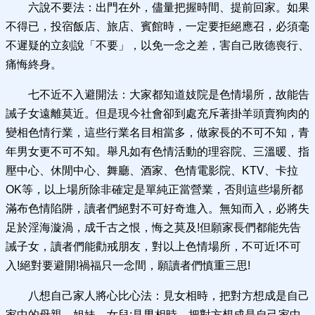
六說不要法：出門在外，儘量把握時間、提前回家。如果
不得已，投宿飯店、旅店、賓館時，一定要拒絕應召，必須毫
不遲疑的立刻說「不要」，以免一念之差，害自己敗德喪行、
痛悔終身。
七不近不入避開法：大家都知道妓院是色情場所，故能告
誡子女遠離莫近。但是現今社會卻到處充斥著掛羊頭賣狗肉的
變相色情行業，這些行業名目相當多，做家長的不可不知，青
年男女更不可不知。舉凡如有色情活動的理容院、三溫暖、指
壓中心、休閒中心、舞廳、酒家、色情電影院、KTV、卡拉
OK等，以上場所除非確定是單純正當營業，否則這些場所都
滿布色情陷阱，讀者們絕對不可好奇進入。無知而入，必將失
足於淫海漩渦，成千古之恨，悔之莫及!但願家長們都能先告
誡子女，讀者們能勸戒朋友，對以上色情場所，不可近!不可
入!絕對要避開!禍福只一念間，願讀者們慎重三思!
八想自己家人將心比心法：見女相時，把對方想成是自己
家中的母親、姐妹、女兒;見男相時，把對方想成是自己家中