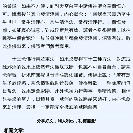
的業障，如果不方便，面對天空向空中諸佛神聖合掌懺悔亦
可。懺悔後並真心發清淨願，內心默念：「願我盡形壽乃至生
生世世，常生清淨心、常生清淨念、常行清淨行。」懺悔發
願，如能真心誠意，對戒淫定然有效。譯者本身很慚愧，以往
睡夢中偶會犯淫，故於每晚睡前都會發清淨願，深覺有效。敬
此提供出來，供讀者們參考套用。
十三念佛行善並重法：如果您覺得前十二種方法，對您戒
除邪淫的效果上依然無法徹底戒斷，也萬不可自暴自棄，請常
念聖號，祈求南無觀世音菩薩護佑加被。佛經上說：「若有眾
生多於淫慾，常念恭敬觀世音菩薩，便得離欲。」聖號若能每
日常念，效果定會彰顯。此外也須力行善事，廣積陰德。相信
只要您的努力，日積月累，戒淫的功效將越來越好，內心也愈
來愈清淨。最後，一定能完全徹底的戒除惡習!
分享好文，利人利己，功德無量!
相關文章: