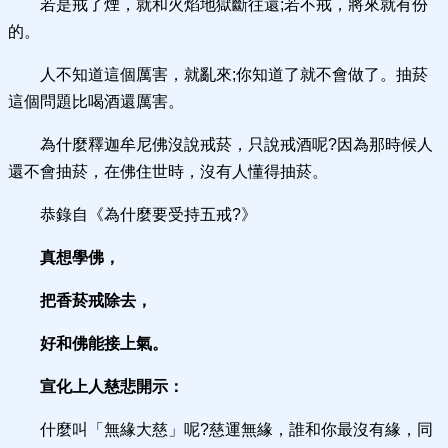
若是戒了煙，就和火焰地獄斷往還;若不戒，將來就有份
的。
人不知道這個厲害，就亂來;你知道了就不會做了。抽菸
這個問題比喝酒還厲害。
為什麼釋迦牟尼佛沒說戒菸，只說戒酒呢?因為那時候人
還不會抽菸，在佛住世時，沒有人懂得抽菸。
恭錄自《為什麼要受持五戒?》
真想學佛，
把香菸戒除去，
好和佛能接上氣。
宣化上人慈悲開示：
什麼叫「無緣大慈」呢?慈運無緣，誰和你最沒有緣，同