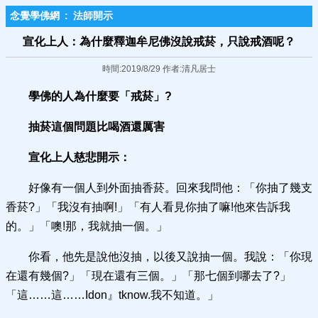
念覺學佛網
:
法師開示
宣化上人：為什麼釋迦牟尼佛沒說戒菸，只說戒酒呢？
時間:2019/8/29 作者:清凡居士
學佛的人為什麼要「戒菸」?
抽菸這個問題比喝酒還厲害
宣化上人慈悲開示：
好像有一個人到外面抽香菸。回來我問他：「你抽了幾支
香菸?」「我沒有抽啊!」「有人看見你抽了嘛!他來告訴我
的。」「噢!那，我就抽一個。」
你看，他先是說他沒抽，以後又說抽一個。我說：「你現
在還有幾個?」「現在還有三個。」「那七個到哪去了?」
「這……這……Idon』tknow.我不知道。」