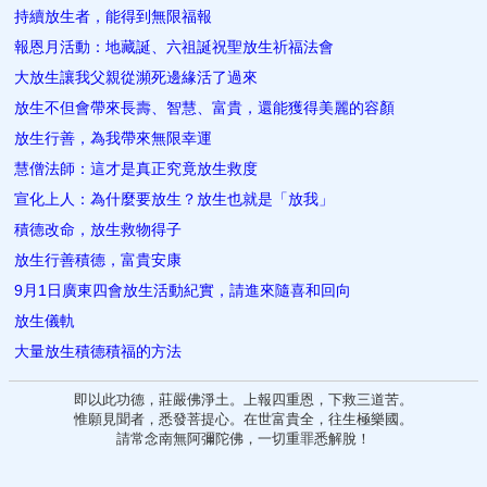
持續放生者，能得到無限福報
報恩月活動：地藏誕、六祖誕祝聖放生祈福法會
大放生讓我父親從瀕死邊緣活了過來
放生不但會帶來長壽、智慧、富貴，還能獲得美麗的容顏
放生行善，為我帶來無限幸運
慧僧法師：這才是真正究竟放生救度
宣化上人：為什麼要放生？放生也就是「放我」
積德改命，放生救物得子
放生行善積德，富貴安康
9月1日廣東四會放生活動紀實，請進來隨喜和回向
放生儀軌
大量放生積德積福的方法
即以此功德，莊嚴佛淨土。上報四重恩，下救三道苦。
惟願見聞者，悉發菩提心。在世富貴全，往生極樂國。
請常念南無阿彌陀佛，一切重罪悉解脫！