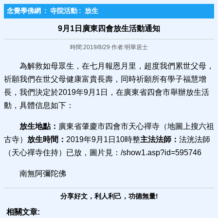
念覺學佛網
:
寺院活動
:
放生
9月1日廣東四會放生活動通知
時間:2019/8/29 作者:明華居士
為解救如母眾生，在七月報恩月里，超度我們累世父母，
祈願我們在世父母健康富貴長壽，同時祈願所有學子福慧增
長，我們決定於2019年9月1日，在廣東省四會市舉辦放生活
動，具體信息如下：
放生地點：
廣東省肇慶市四會市天心禪寺（地圖上搜六祖
古寺）
放生時間：
2019年9月1日10時整
主法法師：
法洸法師
（天心禪寺住持）已放，圖片見：/show1.asp?id=595746
南無阿彌陀佛
分享好文，利人利己，功德無量!
相關文章: