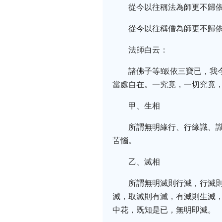
從今以往稱法為師更不歸依
從今以往稱僧為師更不歸依
法師白云：
諸佛子等!皈依三寶已，
當處自在。一究竟，一切究竟
甲、生相
所謂無明緣行、行緣識、
苦惱。
乙、滅相
所謂無明滅則行滅，行滅
滅，取滅則有滅，有滅則生滅
中花，既知是已，無明即滅。