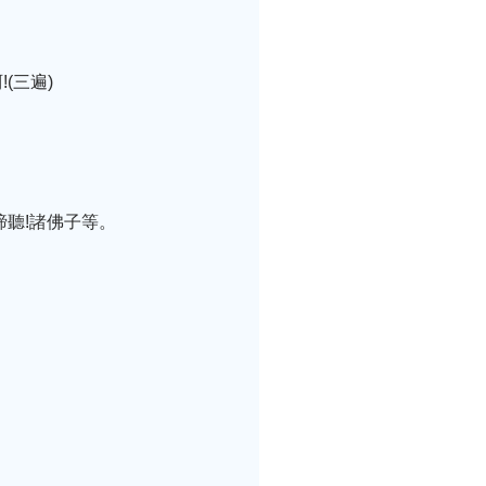
(三遍)
聽!諸佛子等。