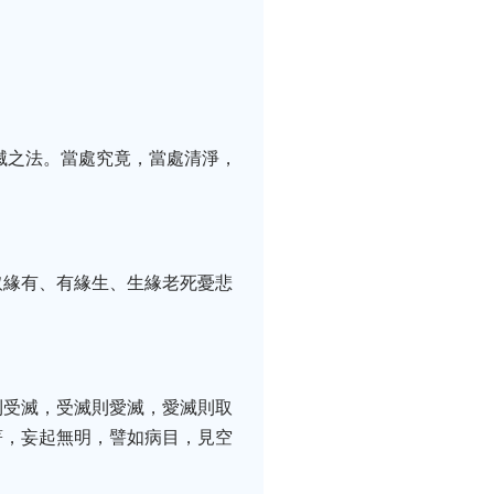
滅之法。當處究竟，當處清淨，
。
取緣有、有緣生、生緣老死憂悲
則受滅，受滅則愛滅，愛滅則取
著，妄起無明，譬如病目，見空