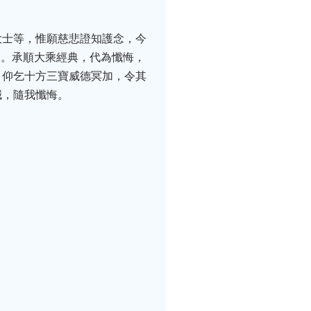
大士等，惟願慈悲證知護念，今
遙。承順大乘經典，代為懺悔，
，仰乞十方三寶威德冥加，令其
誠，隨我懺悔。