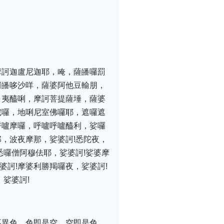
摩訶迦盧尼迦耶，唵，薩皤囉罰
訶皤哆沙咩，薩婆阿他豆輸朋，
，夷醯唎，摩訶菩提薩埵，薩婆
陀囉，地唎尼室佛囉耶，遮囉遮
呼嚧摩囉，呼嚧呼嚧醯利，娑囉
，波夜摩那，娑婆訶!悉陀夜，
悉囉僧阿穆佉耶，娑婆訶!娑婆摩
婆訶!摩婆利勝羯囉夜，娑婆訶!
娑婆訶!
不異色，色即是空，空即是色，