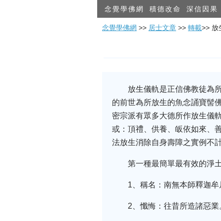
念覺學佛網
積德改命
深信因果
念覺學佛網
>>
居士文章
>>
轉載
>> 
放生儀軌是正信佛教徒為
的前世為所放生的魚念誦寶髻
密宗派有眾多大德所作放生儀軌
或：頂禮、供養、皈依如來、善
法放生消除自身壽障之實例不
第一種最簡單最有效的淨
1、稱名：南無本師釋迦牟尼
2、懺悔：往昔所造諸惡業