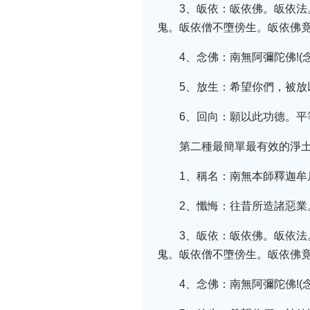
3、皈依：皈依佛。皈依
鬼。皈依僧不墮傍生。皈依佛竟
4、念佛：南無阿彌陀佛!(
5、放生：希望你們，被放
6、回向：願以此功德。平
第二種最簡單最有效的淨
1、稱名：南無本師釋迦牟尼
2、懺悔：往昔所造諸惡業
3、皈依：皈依佛。皈依
鬼。皈依僧不墮傍生。皈依佛竟
4、念佛：南無阿彌陀佛!(