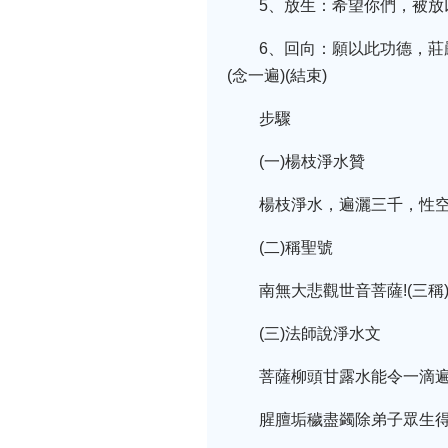
5、放生：希望你們，被放
6、回向：願以此功德，
(念一遍)(結束)
步驟
(一)楊枝淨水贊
楊枝淨水，遍灑三千，性空
(二)稱聖號
南無大悲觀世音菩薩!(三稱
(三)法師說淨水文
菩薩柳頭甘露水能令一滴
腥膻垢穢盡蠲除弟子眾生