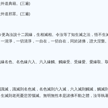
外道典籍。(三遍)
外道邪眾。(三遍)
我今更為汝說十二因緣，生相滅相。令汝等了知生滅之法，悟不生
，一清淨，一切清淨，一自在，一切自在，同於諸佛，證大涅槃
識緣名色、名色緣六入、六入緣觸、觸緣受、受緣愛、愛緣取、
則識滅，識滅則名色滅，名色滅則六入滅，六入滅則觸滅，觸滅
，生滅則老死憂悲苦惱滅。無明無性本是諸佛不動之體，汝等執