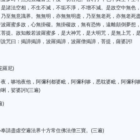
，是諸法空相，不生不滅，不垢不淨，不增不減。是故空中無色
，乃至無意識界。無無明，亦無無明盡，乃至無老死，亦無老死
若波羅蜜多故，心無掛礙。無掛礙故，無有恐怖，遠離顛倒夢想
三菩提。故知般若波羅蜜多，是大神咒，是大明咒，是無上咒，
說咒曰：揭諦揭諦，波羅揭諦，波羅僧揭諦，菩提，薩婆訶!
陀羅尼)
多夜，哆地夜他，阿彌利都婆毗，阿彌利哆，悉耽婆毗，阿彌利
，娑婆訶!(三遍)
)
奉請盡虛空遍法界十方常住佛法僧三寶。(三遍)