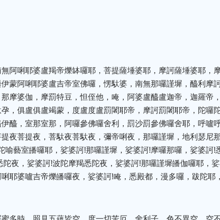
南無阿唎耶婆盧羯帝爍缽囉耶，菩提薩埵婆耶，摩訶薩埵婆耶，
埵伊蒙阿唎耶婆盧吉帝室佛囉，愣馱婆，南無那囉謹墀，醯利摩
，那摩婆伽，摩罰特豆，怛侄他，唵，阿婆盧醯盧迦帝，迦羅帝
馱孕，俱盧俱盧竭蒙，度盧度盧罰闍耶帝，摩訶罰闍耶帝，陀囉
醯伊醯，室那室那，阿囉參佛囉舍利，罰沙罰參佛囉舍耶，呼嚧
提夜菩提夜，菩馱夜菩馱夜，彌帝唎夜，那囉謹墀，地利瑟尼那
悉陀喻藝室皤囉耶，娑婆訶!那囉謹墀，娑婆訶!摩囉那囉，娑婆訶!
悉陀夜，娑婆訶!波陀摩羯悉陀夜，娑婆訶!那囉謹墀皤伽囉耶，娑
唎耶婆嚧吉帝爍皤囉夜，娑婆訶!唵，悉殿都，漫多囉，跋陀耶，
羅蜜多時，照見五蘊皆空，度一切苦厄。舍利子，色不異空，空