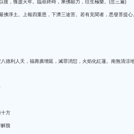
以後，獲盡天年。臨命終時，乘佛願力，往生極樂。(念三遍)
莊嚴佛淨土。上報四重恩，下濟三途苦。若有見聞者，悉發菩提心
八德利人天，福壽廣增延，滅罪消愆，火焰化紅蓮。南無清涼地菩
)
遍十方
得解脫