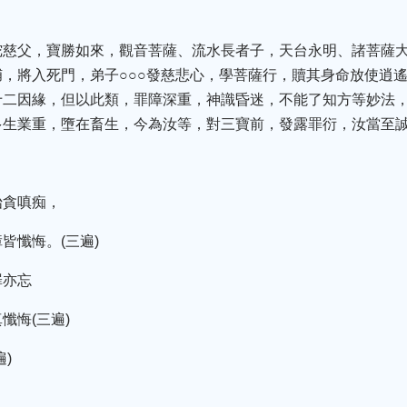
陀慈父，寶勝如來，觀音菩薩、流水長者子，天台永明、諸菩薩
，將入死門，弟子○○○發慈悲心，學菩薩行，贖其身命放使逍
十二因緣，但以此類，罪障深重，神識昏迷，不能了知方等妙法
多生業重，墮在畜生，今為汝等，對三寶前，發露罪衍，汝當至
始貪嗔痴，
皆懺悔。(三遍)
罪亦忘
懺悔(三遍)
)