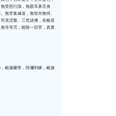
，無受想行識，無眼耳鼻舌身
盡。無苦集滅道，無智亦無得。
，究竟涅槃。三世諸佛，依般若
是無等等咒，能除一切苦，真實
哆，毗迦蘭帝，阿彌利哆，毗迦