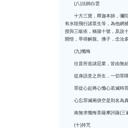
(八)法師白雲
十方三寶，釋迦本師，彌
有水陸飛行諸眾生等，為他網捕
授與三皈依，稱揚十號，及說
開悟，早得解脫。佛子，念汝
(九)懺悔
往昔所造諸惡業，皆由無
從身語意之所生，一切罪障
罪從心起將心懺心若滅時
心忘罪滅兩俱空是則名為真
南無求懺悔菩薩摩訶薩(三遍
(十)持咒