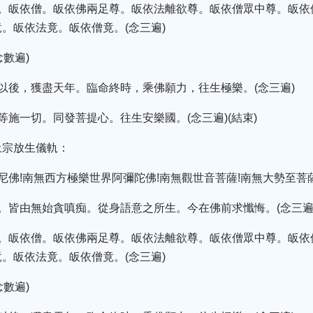
法。皈依僧。皈依佛兩足尊。皈依法離欲尊。皈依僧眾中尊。皈依
。皈依法竟。皈依僧竟。(念三遍)
念數遍)
以後，獲盡天年。臨命終時，乘佛願力，往生極樂。(念三遍)
等施一切。同發菩提心。往生安樂國。(念三遍)(結束)
土宗放生儀軌：
佛!南無西方極樂世界阿彌陀佛!南無觀世音菩薩!南無大勢至菩薩
。皆由無始貪嗔痴。從身語意之所生。今在佛前求懺悔。(念三遍
法。皈依僧。皈依佛兩足尊。皈依法離欲尊。皈依僧眾中尊。皈依
。皈依法竟。皈依僧竟。(念三遍)
念數遍)