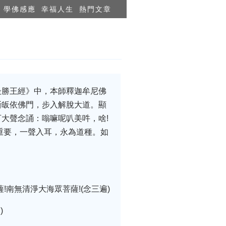
學佛感應
幸福人生
熱門文章
最勝王經》中，本師釋迦牟尼佛
漸皈依佛門，步入解脫大道。顯
大聲念誦：嗡嘛呢叭美吽，啥!
重要，一聲入耳，永為道種。如
!南無清淨大海眾菩薩!(念三遍)
)