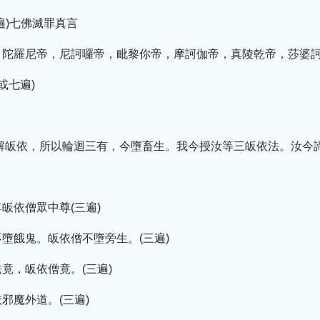
遍)七佛滅罪真言
陀羅尼帝，尼訶囉帝，毗黎你帝，摩訶伽帝，真陵乾帝，莎婆訶!
或七遍)
解皈依，所以輪迴三有，今墮畜生。我今授汝等三皈依法。汝今諦
皈依僧眾中尊(三遍)
墮餓鬼。皈依僧不墮旁生。(三遍)
竟，皈依僧竟。(三遍)
邪魔外道。(三遍)