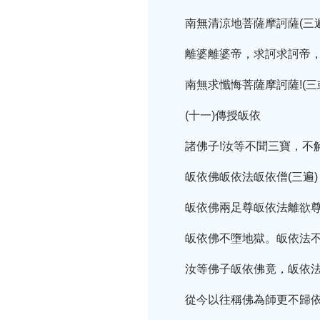
南無清涼地菩薩摩訶薩(三
離婆離婆帝，求訶求訶帝，
南無求懺悔菩薩摩訶薩!(三
(十一)傳授皈依
諸佛子!汝等不聞三寶，不
皈依佛皈依法皈依僧(三遍)
皈依佛兩足尊皈依法離欲尊
皈依佛不墮地獄。皈依法不
汝等佛子皈依佛竟，皈依法
從今以往稱佛為師更不歸依