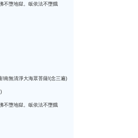
佛不墮地獄。皈依法不墮餓
!南無清淨大海眾菩薩!(念三遍)
)
佛不墮地獄。皈依法不墮餓