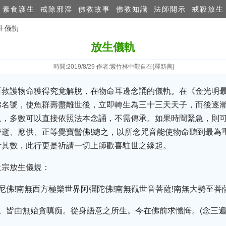
素食護生
戒除邪淫
佛教故事
佛教知識
法師開示
戒殺放生
放生儀軌
放生儀軌
時間:2019/8/29 作者:紫竹林中觀自在{釋新善}
所救護物命獲得究竟解脫，在物命耳邊念誦的儀軌。在《金光明
佛名號，使魚群壽盡離世後，立即轉生為三十三天天子，而後逐
，多數可以直接依照法本念誦，不需傳承。如果時間緊急，則可
逝、應供、正等覺寶髻佛!總之，以所念咒音能使物命聽到最為
計其數，此行更是祈請一切上師歡喜駐世之緣起。
土宗放生儀規：
佛!南無西方極樂世界阿彌陀佛!南無觀世音菩薩!南無大勢至菩薩
。皆由無始貪嗔痴。從身語意之所生。今在佛前求懺悔。(念三遍