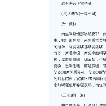
教有密言今當持誦
(四)大悲咒(一或三遍)
放生儀軌
南無喝囉怛那哆囉夜耶，
曳，數怛那怛寫，南無悉吉栗
阿逝孕，薩婆薩哆那摩婆薩哆
薩婆，摩囉摩囉，摩醯摩醯唎
囉，摩麼罰摩囉，穆帝隸，伊
娑囉，悉唎悉唎，蘇嚧蘇嚧，菩
娑婆訶!摩訶悉陀夜，娑婆訶!
訶阿悉陀夜，娑婆訶!者吉囉阿
南無喝囉但那哆囉夜耶，南無阿
(五)心經(一遍)
觀自在菩薩，行深般若波