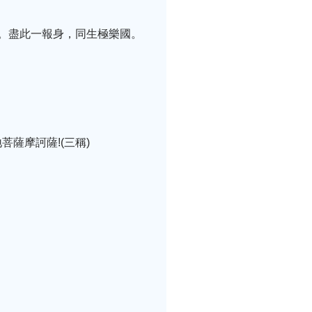
。盡此一報身，同生極樂國。
薩摩訶薩!(三稱)