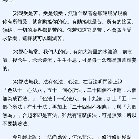
(2)觀受是苦。受是領受，無論什麼善惡順逆境界現前，
你有所領受，就會動搖你的心。有動搖就是苦。所有的接受、
領納，一切的境界都是苦的。你若知道它是苦，不會貪享受，
求欲樂，這樣就可以斷滅苦。
(3)觀心無常。我們人的心，有如大海里的水波浪，前念
滅，後念生，念念遷流，生生不息，可是每一念都是無常虛妄
的。
(4)觀法無我。法有色法、心法。在百法明門論上說：
「色法十一心法八，五十一個心所法，二十四個不相應，六個
無為成百法。」「色法十一心法八」有十九法，加上「五十一
個心所法」有七十法，再加上「二十四個不相應」，與「六個
無為」，合起來即是百法。雖然有這麼多法，可是無我，所以
不要執著法。
金剛經上說：「法尚應舍，何況非法。」修行修到極點，