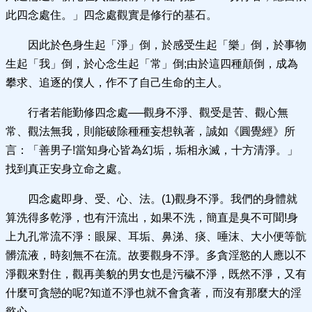
此四念處住。」四念處觀實是修行的基石。
因此於色身生起「淨」倒，於感受生起「樂」倒，於事物
生起「我」倒，於心念生起「常」倒;由於這四種顛倒，成為
攀求、追逐的僕人，作不了自己生命的主人。
行者若能勤修四念處──觀身不淨、觀受是苦、觀心無
常、觀法無我，則能破除種種妄想執著，誠如《圓覺經》所
言：「善男子!當知身心皆為幻垢，垢相永滅，十方清淨。」
找到真正安身立命之處。
四念處即身、受、心、法。(1)觀身不淨。我們的身體就
算洗得多乾淨，也有汗流出，如果不洗，簡直是臭不可聞!身
上九孔常流不淨：眼屎、耳垢、鼻涕、痰、唾沫、大小便等骯
髒流液，時刻無不在流。故要觀身不淨。多貪淫慾的人應以不
淨觀來對住，觀再美貌的男女也是污穢不淨，既然不淨，又有
什麼可貪戀的呢?知道不淨也就不會貪著，而沒有那麼大的淫
慾心。