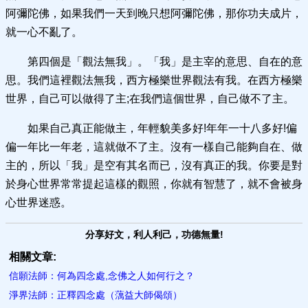
阿彌陀佛，如果我們一天到晚只想阿彌陀佛，那你功夫成片，
就一心不亂了。
第四個是「觀法無我」。「我」是主宰的意思、自在的意
思。我們這裡觀法無我，西方極樂世界觀法有我。在西方極樂
世界，自己可以做得了主;在我們這個世界，自己做不了主。
如果自己真正能做主，年輕貌美多好!年年一十八多好!偏
偏一年比一年老，這就做不了主。沒有一樣自己能夠自在、做
主的，所以「我」是空有其名而已，沒有真正的我。你要是對
於身心世界常常提起這樣的觀照，你就有智慧了，就不會被身
心世界迷惑。
分享好文，利人利己，功德無量!
相關文章:
信願法師：何為四念處,念佛之人如何行之？
淨界法師：正釋四念處（蕅益大師偈頌）