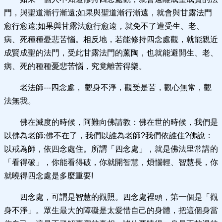
門，與聖道漸行漸遠;如果與聖道漸行漸遠，就會與甘露法門
愈行愈遠;如果與甘露法愈行愈遠，就免不了遭受生、老、
病、死種種憂悲苦惱。相反地，若能修持四念處觀，就能親近
成賢成聖的法門，受此甘露法門的薰陶，也就能避開生、老、
病、死的種種憂悲苦惱，究竟離苦得樂。
老法師---四念處， 觀身不淨，觀受是苦，觀心無常，觀
法無我。
佛在滅度的時候，阿難向佛請教：佛在世的時候，我們是
以佛為老師;佛不在了，我們以誰為老師?我們依誰住?佛說：
以戒為師，依四念處住。所謂「四念處」，就是佛法里常講的
「看得破」，你能看得破，你就開智慧，煩惱輕、智慧長，你
就曉得四念處是多麼重要!
四念處，可謂是智慧的觀照。四念處裡頭，第一個是「觀
身不淨」。眾生最大的障礙是太愛惜自己的身體，把這個身當