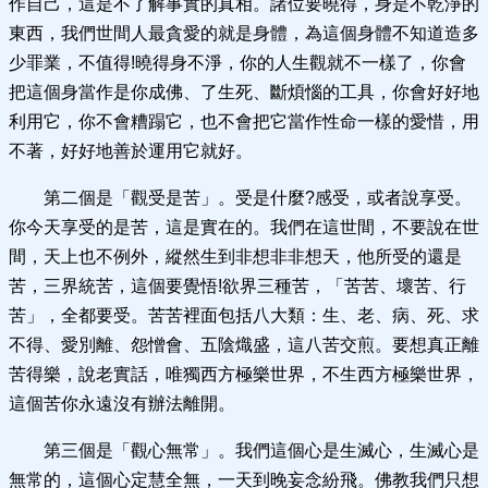
作自己，這是不了解事實的真相。諸位要曉得，身是不乾淨的
東西，我們世間人最貪愛的就是身體，為這個身體不知道造多
少罪業，不值得!曉得身不淨，你的人生觀就不一樣了，你會
把這個身當作是你成佛、了生死、斷煩惱的工具，你會好好地
利用它，你不會糟蹋它，也不會把它當作性命一樣的愛惜，用
不著，好好地善於運用它就好。
第二個是「觀受是苦」。受是什麼?感受，或者說享受。
你今天享受的是苦，這是實在的。我們在這世間，不要說在世
間，天上也不例外，縱然生到非想非非想天，他所受的還是
苦，三界統苦，這個要覺悟!欲界三種苦，「苦苦、壞苦、行
苦」，全都要受。苦苦裡面包括八大類：生、老、病、死、求
不得、愛別離、怨憎會、五陰熾盛，這八苦交煎。要想真正離
苦得樂，說老實話，唯獨西方極樂世界，不生西方極樂世界，
這個苦你永遠沒有辦法離開。
第三個是「觀心無常」。我們這個心是生滅心，生滅心是
無常的，這個心定慧全無，一天到晚妄念紛飛。佛教我們只想