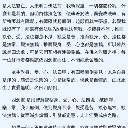
是人法雙亡。人未明白佛法前，我執深重，一切都屬於我，什
麼都是我的。但明白佛法之後，便執著於法，而變成法執，有
所執著就有障礙，有障礙就起顛倒，起顛倒就生夢想。若觀我
既沒有了，那還有個法呢?故要觀法無我。從觀身不淨，推而
觀心、受、法也都是不淨。觀受是苦，推而觀身、心、法也都
是無常。觀法無我，推而觀身、受、心也都是無我。所以雖然
說是四念處，可是它們互相有連帶關係。在佛入涅盤之後，每
一位修行者都應該依四念處而住，不能絲毫舍離的。
眾生對身、受、心、法四境，有四種顛倒妄見：以為自身
是淨的，感受是快樂的，心是恆常的，現象是自體的。由此產
生了貪愛無明。名曰四顛倒。
四念處 是用智慧觀察身、受、心、法四境，破除淨、
樂、常、我四顛倒。做到觀身不淨、觀受是苦、觀心無常、觀
法無我，從而減少煩惱，引發戒定慧，走上涅槃成佛之路。
如果一個人不知道修持四念處觀，就會遠離成聖成賢的法