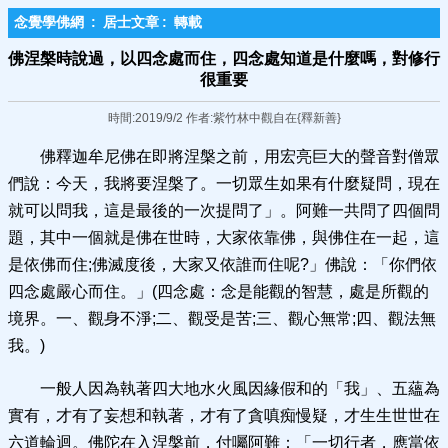
念覺學佛網
:
居士文章
:
轉載
佛涅槃時說過，以四念處而住​，四念處知道是什麼嗎，對修行
很重要
時間:2019/9/2 作者:紫竹林中觀自在{釋新善}
佛釋迦牟尼佛在即將涅槃之前，用宏亮巨大的聲音對僧眾
們說：今天，我將要涅槃了。一切眾生如果有什麼疑問，現在
就可以問我，這是最後的一次提問了」。阿難一共問了四個問
題，其中一個就是佛在世時，大家依靠佛，與佛住在一起，這
是依佛而住;佛滅度後，大家又依誰而住呢?」佛說：「你們依
四念處嚴心而住。」(四念處：念是能觀的智慧，處是所觀的
境界。一、觀身不淨;二、觀受是苦;三、觀心無常;四、觀法無
我。)
一般人因為執著四大地水火風因緣假和的「我」、五蘊為
實有，才有了妄想和執著，才有了貪嗔痴慢疑，才生生世世在
六道輪迴。佛陀在入涅槃前，付囑阿難：「一切行者，應當依