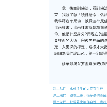
我一接觸到佛法，看到佛
束，我發了願「續佛慧命，弘
我學釋迦牟尼佛，以釋迦牟尼
這兩種書，這兩種書就是釋迦
仰。他是什麼身分?用現在的
界裡面的大德，宗教界裡面的
定，入更深的禪定，這樣才大
細細為我們說出來，第一部經
修華嚴奧旨妄盡還源觀(第四十三
淨土法門：念佛往生的人沒有生死
淨土法門：逆增上緣，很多是佛菩薩
淨土法門：把螢幕比喻作自性，實相