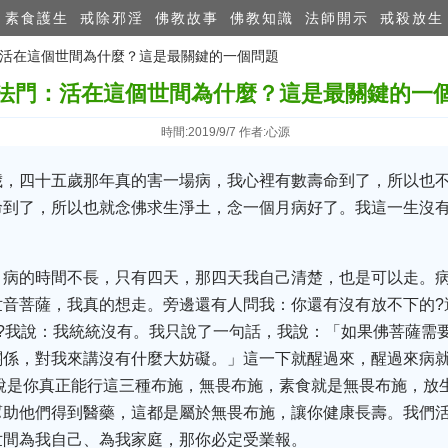
素食護生
戒除邪淫
佛教故事
佛教知識
法師開示
戒殺放生
門：活在這個世間為什麼？這是最關鍵的一個問題
法門：活在這個世間為什麼？這是最關鍵的一
時間:2019/9/7 作者:心源
歲，四十五歲那年真的害一場病，我心裡有數壽命到了，所以也
命到了，所以也就念佛求生淨土，念一個月病好了。我這一生沒
，病的時間不長，只有四天，那四天我自己清楚，也是可以走。
音菩薩，我真的想走。旁邊還有人問我：你還有沒有放不下的?
?我說：我統統沒有。我只說了一句話，我說：「如果佛菩薩需
關係，對我來講沒有什麼大妨礙。」這一下就醒過來，醒過來病
說是你真正能行這三種布施，無畏布施，素食就是無畏布施，放
幫助他們得到醫藥，這都是屬於無畏布施，讓你健康長壽。我們活
世間為我自己、為我家庭，那你必定受業報。