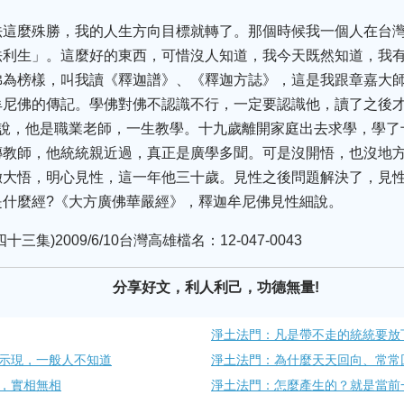
法這麼殊勝，我的人生方向目標就轉了。那個時候我一個人在台
法利生」。這麼好的東西，可惜沒人知道，我今天既然知道，我
佛為榜樣，叫我讀《釋迦譜》、《釋迦方誌》，這是我跟章嘉大
牟尼佛的傳記。學佛對佛不認識不行，一定要認識他，讀了之後
話說，他是職業老師，一生教學。十九歲離開家庭出去求學，學了
傳教師，他統統親近過，真正是廣學多聞。可是沒開悟，也沒地
徹大悟，明心見性，這一年他三十歲。見性之後問題解決了，見
是什麼經?《大方廣佛華嚴經》，釋迦牟尼佛見性細說。
集)2009/6/10台灣高雄檔名：12-047-0043
分享好文，利人利己，功德無量!
淨土法門：凡是帶不走的統統要放
示現，一般人不知道
淨土法門：為什麼天天回向、常常
，實相無相
淨土法門：怎麼產生的？就是當前