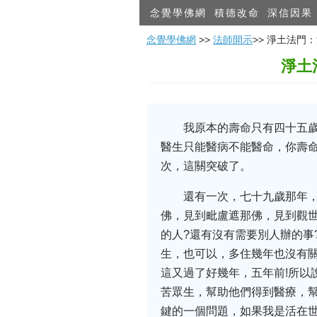
念覺學佛網
積德改命
深信因果
念覺學佛網
>>
法師開示
>> 淨土法
淨土
我原本的壽命只有四十五
醫生只能醫病不能醫命，你壽
次，這關突破了。
還有一次，七十九歲那年
佛，見到毗盧遮那佛，見到觀世
的人?還有沒有需要別人辦的事
生，也可以，多住幾年也沒有
這又過了好幾年，五年前!所以
苦眾生，幫助他們得到醫療，
鍵的一個問題，如果我是活在