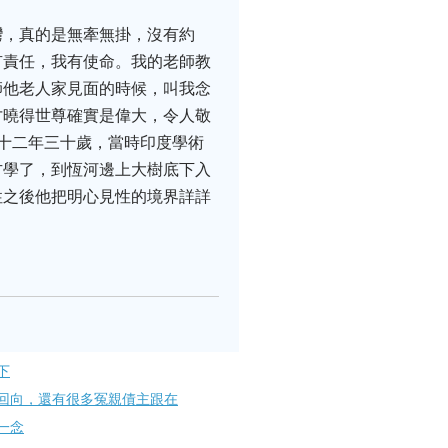
灣，真的是無牽無掛，沒有約
有責任，我有使命。我的老師教
師他老人家見面的時候，叫我念
才曉得世尊確實是偉大，令人敬
十二年三十歲，當時印度學術
方學了，到恆河邊上大樹底下入
性之後他把明心見性的境界詳詳
下
回向，還有很多冤親債主跟在
一念