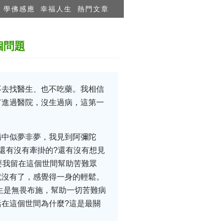
學佛感應
幸福人生
熱門文章
個問題
不去找醫生、也不吃藥。我相信
有進過醫院，沒生過病，這第一
病中似夢非夢，我見到阿彌陀
還有沒有牽掛的?還有沒有想見
要我留在這個世間幫助苦難眾
就沒有了，感覺得一身的輕鬆。
生是無畏布施，幫助一切苦難病
在這個世間為什麼?這是最關