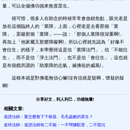
量，可以全攝佛功德來救度眾生。
很可惜，很多人在助念的時候常常會放錯焦點，眼光老是
放在這個臨終人的「業障」上面，心裡老是去看那個「業
障」，罣礙那個「業障」——說：「那個人業障很深重啊!」
再加上「他家屬又那麼障礙啊!」所以心裡就先認為「好像不
會往生」的樣子，末學覺得這是信「業障法門」，信「不能往
生」，而不是信「淨土法門」，也不是信「會往生」，這也就
是布袋戲所講的「助業障的志氣，滅佛祖的威風!」
這根本就是對佛毫無信心嘛!沒有信就是疑啊，懷疑的疑
啊!
分享好文，利人利己，功德無量!
相關文章:
道證法師：要怎麼救下下根器、毛毛蟲般的眾生？
道祥法師：道證法師有二不能：一不彎腰駝背，二不昏沉