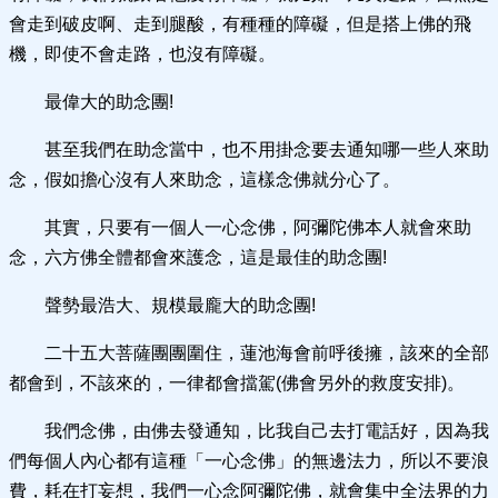
會走到破皮啊、走到腿酸，有種種的障礙，但是搭上佛的飛
機，即使不會走路，也沒有障礙。
最偉大的助念團!
甚至我們在助念當中，也不用掛念要去通知哪一些人來助
念，假如擔心沒有人來助念，這樣念佛就分心了。
其實，只要有一個人一心念佛，阿彌陀佛本人就會來助
念，六方佛全體都會來護念，這是最佳的助念團!
聲勢最浩大、規模最龐大的助念團!
二十五大菩薩團團圍住，蓮池海會前呼後擁，該來的全部
都會到，不該來的，一律都會擋駕(佛會另外的救度安排)。
我們念佛，由佛去發通知，比我自己去打電話好，因為我
們每個人內心都有這種「一心念佛」的無邊法力，所以不要浪
費，耗在打妄想，我們一心念阿彌陀佛，就會集中全法界的力