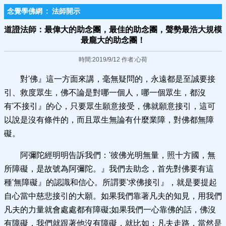
念覺學佛網
:
法師開示
道證法師：最偉大的助念團，最佳的助念團，聲勢最浩大規模
最龐大的助念團！
時間:2019/9/12 作者:心荷
對'佛』這一方面來講，毫無疑問的，永遠都是至誠要接
引、救度眾生，佛不論是對哪一個人，哪一個眾生，都沒
有'不接引』的心，只要眾生願意接受，佛就願意接引，這可
以說是沒有條件的，而且眾生無論有什麼業障，對佛都無障
礙。
阿彌陀經明明告訴我們：'彼佛光明無量，照十方國，無
所障礙，是故號為阿彌陀。』我們去助念，首先對佛要有這
種'無障礙』的認識和信心。所謂要'求佛接引』，就是要提起
自心當中慈悲接引的大願。如果我們靠著凡夫的知見，用我們
凡夫的力量就會處處都有障礙;如果我們一心靠佛的話，佛沒
有障礙，我們就跟著他沒有障礙，就比如：凡夫走路，當然是