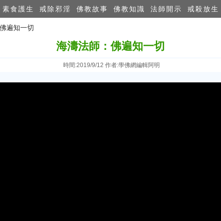
素食護生
戒除邪淫
佛教故事
佛教知識
法師開示
戒殺放生
：佛遍知一切
海濤法師：佛遍知一切
時間:2019/9/12 作者:學佛網編輯阿明