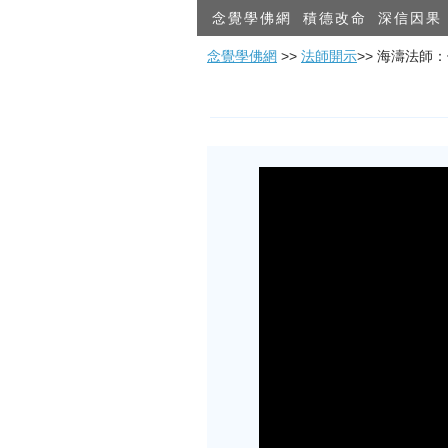
念覺學佛網
積德改命
深信因果
念覺學佛網
>>
法師開示
>> 海濤法師