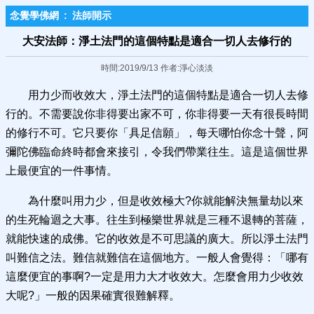
念覺學佛網
:
法師開示
大安法師：淨土法門的這個特點是適合一切人去修行的
時間:2019/9/13 作者:淨心淡淡
用力少而收效大，淨土法門的這個特點是適合一切人去修
行的。不需要說你非得要出家不可，你非得要一天有很長時間
的修行不可。它只要你「具足信願」，每天哪怕你念十聲，阿
彌陀佛臨命終時都會來接引，令我們帶業往生。這是這個世界
上最便宜的一件事情。
為什麼叫用力少，但是收效極大?你就能解決無量劫以來
的生死輪迴之大事。往生到極樂世界就是三種不退轉的菩薩，
就能快速的成佛。它的收效是不可思議的廣大。所以淨土法門
叫難信之法。難信就難信在這個地方。一般人會覺得：「哪有
這麼便宜的事啊?一定是用力大才收效大。怎麼會用力少收效
大呢?」一般的因果確實很難解釋。