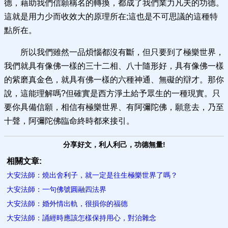
德，藉助我們信願稱名的轉換，都成了我們業力凡夫的功德。
這就是用力少而收效大的原理所在;這也是不可思議的這種特
點所在。
所以我們雖然一品煩惱都沒有斷，但只要到了極樂世界，
我們就具有像佛一樣的三十二相、八十隨形好，具有像佛一樣
的紫磨真金色，就具有佛一樣的六種神通、無礙的辯才。那你
說，這能理解嗎?但確實是西方淨土給予眾生的一種現實。只
要你具備信願，相信有極樂世界、有阿彌陀佛，願意去，乃至
十聲，阿彌陀佛臨命終時都來接引。
分享好文，利人利己，功德無量!
相關文章:
大安法師：燒出舍利子，就一定是往生極樂世界了嗎？
大安法師：一句佛號圓融四法界
大安法師：婚外情出軌，很損你的福德
大安法師：誦經時應該怎樣保持用心，對治雜念