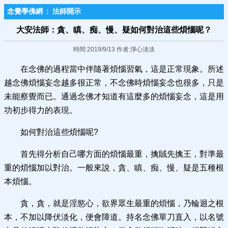
念覺學佛網
:
法師開示
大安法師：貪、瞋、痴、慢、疑如何對治這些煩惱呢？
時間:2019/9/13 作者:淨心淡淡
在念佛的過程當中伴隨著煩惱習氣，這是正常現象。所述
越念佛煩惱妄念越多很正常，不念佛時煩惱妄念也很多，只是
未能察覺而已。通過念佛才知道有這麼多的煩惱妄念，這是用
功初步得力的表現。
如何對治這些煩惱呢?
首先得分析自己哪方面的煩惱最重，擒賊先擒王，對準最
重的煩惱加以對治。一般來說，貪、瞋、痴、慢、疑是五種根
本煩惱。
貪，貪，就是淫慾心，欲界眾生最重的煩惱，乃輪迴之根
本，不加以降伏淡化，便會障道。持名念佛單刀直入，以名號