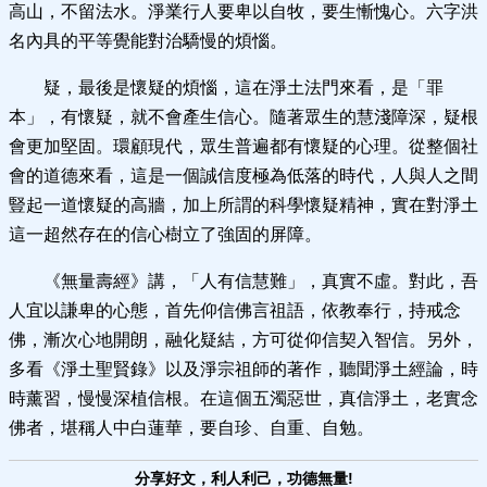
高山，不留法水。淨業行人要卑以自牧，要生慚愧心。六字洪
名內具的平等覺能對治驕慢的煩惱。
疑，最後是懷疑的煩惱，這在淨土法門來看，是「罪
本」，有懷疑，就不會產生信心。隨著眾生的慧淺障深，疑根
會更加堅固。環顧現代，眾生普遍都有懷疑的心理。從整個社
會的道德來看，這是一個誠信度極為低落的時代，人與人之間
豎起一道懷疑的高牆，加上所謂的科學懷疑精神，實在對淨土
這一超然存在的信心樹立了強固的屏障。
《無量壽經》講，「人有信慧難」，真實不虛。對此，吾
人宜以謙卑的心態，首先仰信佛言祖語，依教奉行，持戒念
佛，漸次心地開朗，融化疑結，方可從仰信契入智信。另外，
多看《淨土聖賢錄》以及淨宗祖師的著作，聽聞淨土經論，時
時薰習，慢慢深植信根。在這個五濁惡世，真信淨土，老實念
佛者，堪稱人中白蓮華，要自珍、自重、自勉。
分享好文，利人利己，功德無量!