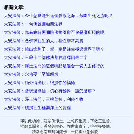
相關文章:
大安法師：今生怎麼能出這個愛欲之海，截斷生死之流呢？
大安法師：一句佛號圓融四法界
大安法師：臨命終時阿彌陀佛接引會不會是魔所現的呢
大安法師：念佛求往生的人，種性非常高貴
大安法師：燒出舍利子，就一定是往生極樂世界了嗎？
大安法師：三藏十二部佛法都在詮釋因果二字
大安法師：淨土法門的這個特點是適合一切人去修行的
大安法師：念佛要「至誠懇切「
大安法師：婚外情出軌，很損你的福德
大安法師：曾玩過碟仙，仍心有餘悸，該怎麼辦？
大安法師：淨土法門，三根普披，利鈍全收
大安法師：積攢往生極樂淨土的資糧
即以此功德，莊嚴佛淨土。上報四重恩，下救三道苦。
惟願見聞者，悉發菩提心。在世富貴全，往生極樂國。
請常念南無阿彌陀佛，一切重罪悉解脫！