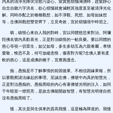
內具的清淨光降伏淫慾污染心。當貪慾煩惱洶湧時，趕緊靜心
自念自聽六字洪名，欲心煩惱就會減輕其強度直至被清淨光化
解。同時亦配之於種種觀想，如不淨觀、死想、如母如妹想
等，念佛與觀想雙管齊下，立見奇效，宜於煩惱境中時習之。
嗔，瞋恨心來自人我的對峙，宜以同體慈悲來對治。阿彌
陀佛名號內具歡喜光，正是對治瞋恨的一帖良藥。要以同體的
慈心等視一切眾生，如父如母，多生多劫互為六親眷屬，孝悌
愛敬，惟恐不及，何可放縱恚恨，傷害對方呢?念佛人要有柔
軟的慈心，這是成佛的種子，宜應善護念。
痴，愚痴是不了解事情的前因後果、不相信因緣果報，所
以要觀察諸法緣起的事理。至誠念佛，佛號中內具的智慧光，
正是對治愚痴的。愚痴黑暗的內心有著佛號光明的注入，如同
千年暗室一燈照亮，是故念佛能開啟智慧，有智慧光明便自然
沒有愚痴黑暗了。
慢，其次是與生俱來的貢高我慢，這是極為障道的。我慢