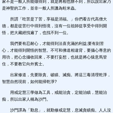
家不是一般人所能做得到，就是將相也辦不到，所以說出家乃
是神聖的工作，並非一般人所譏為蛀米蟲。
所謂「吃苦是了苦，享福是消福。」你們看古代高僧大
德，都是從苦行中得到悟境，沒有一位祖師從享受中得到開
悟，把大藏經找遍了，也找不到一位。
我們要有忍耐心，才能得到法喜充滿的利益;要有刻苦
心，才能得到開悟的智慧。不可和佛道相違背，要攝心專意的
用功，把心念攝收回來，不要打妄想，也就是將心猿意馬管
住，不要教它向外賓士。
出家修道，先要除貪、破瞋、滅痴。將這三毒清理乾淨，
智慧自然現前，如何能掃乾淨?
用戒定慧三學做為工具，戒能治貪，定能治瞋，慧能治
痴，所以出家人稱為沙門。
沙門譯為「勤息」，就勤修戒定慧，息滅貪瞋痴。人人沒