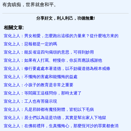
有貪瞋痴，世界就會和平。
分享好文，利人利己，功德無量!
相關文章:
宣化上人：男女相愛，怎麼跑出這樣的力量來？從什麼地方來的
宣化上人：惡報都是一定的嗎
宣化上人：能反省這四句偈頌的意思，可得到妙用
宣化上人：如果有人打罵、輕慢你，你反而應該感謝他
宣化上人：修行要處處本著道德，以不妨礙道德為根本戒條
宣化上人：不懺悔的害處和能懺悔的益處
宣化上人：小孩子的教育是非常之重要
宣化上人：等閻羅王這樣問你，那時太遲了
宣化上人：工人也有菩薩示現
宣化上人：凡是邪師都有魔怪附體，皆犯以下毛病
宣化上人：居士們以為這是功德，其實是幫出家人下地獄
宣化上人：在佛前禮拜，生真懺悔心，那麼恆河沙的罪業都會消