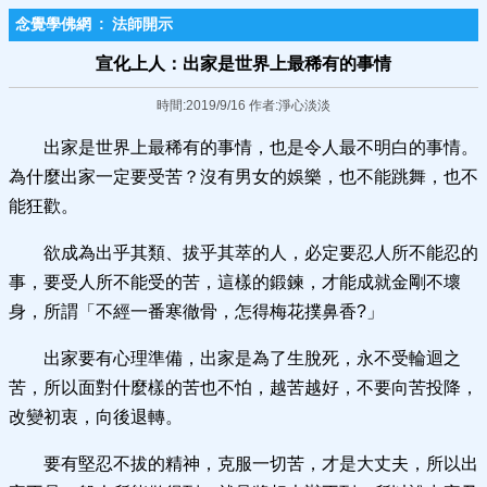
念覺學佛網
:
法師開示
宣化上人：出家是世界上最稀有的事情
時間:2019/9/16 作者:淨心淡淡
出家是世界上最稀有的事情，也是令人最不明白的事情。
為什麼出家一定要受苦？沒有男女的娛樂，也不能跳舞，也不
能狂歡。
欲成為出乎其類、拔乎其萃的人，必定要忍人所不能忍的
事，要受人所不能受的苦，這樣的鍛鍊，才能成就金剛不壞
身，所謂「不經一番寒徹骨，怎得梅花撲鼻香?」
出家要有心理準備，出家是為了生脫死，永不受輪迴之
苦，所以面對什麼樣的苦也不怕，越苦越好，不要向苦投降，
改變初衷，向後退轉。
要有堅忍不拔的精神，克服一切苦，才是大丈夫，所以出