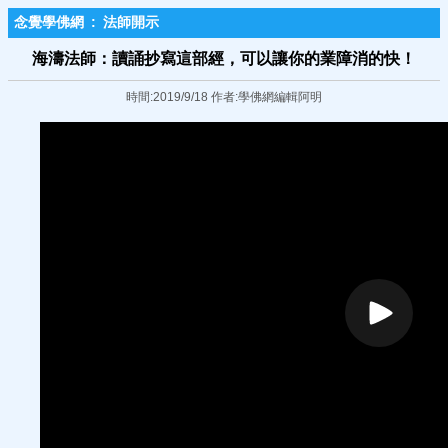
念覺學佛網
:
法師開示
海濤法師：讀誦抄寫這部經，可以讓你的業障消的快！
時間:2019/9/18 作者:學佛網編輯阿明