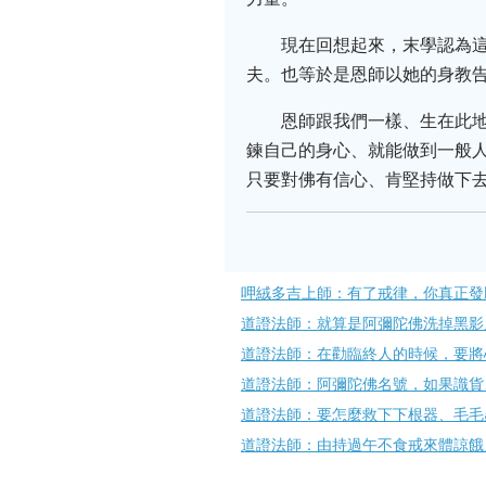
現在回想起來，末學認為
夫。也等於是恩師以她的身教
恩師跟我們一樣、生在此
鍊自己的身心、就能做到一般人
只要對佛有信心、肯堅持做下
呷絨多吉上師：有了戒律，你真正發
道證法師：就算是阿彌陀佛洗掉黑影
道證法師：在勸臨終人的時候，要將
道證法師：阿彌陀佛名號，如果識貨
道證法師：要怎麼救下下根器、毛毛
道證法師：由持過午不食戒來體諒餓