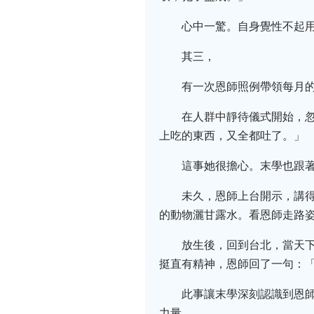
心中一驚。自身覺性不起
其三，
有一次恩師照例帶領每月
在人群中靜待儀式開始，
上吃的東西，又全都吐了。」
這事她很擔心。末學也跟
未久，恩師上台開示，講
的動物灑甘露水。看恩師走路
放生後，回到台北，當天
挺直有精神，恩師回了一句：
此事讓末學深刻認識到恩
力量。