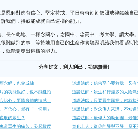
這是恩師對佛有信心、堅定持戒、平日時時刻刻依照戒律鍛鍊自
告訴我們，持戒能成就自己這樣的能力。
地、長在此地、一樣念國小，念國中、念高中，考大學、讀大學
很難做到的事。等於她用自己的生命作實驗證明給我們看,證明
去，就能開發出這樣的能力。
分享好文，利人利己，功德無量!
願念經，也會成佛
道證法師：信佛至心要救我，又有
片的功能很好，也不能亂拍
道證法師：殺生和行淫多的人陰氣
心比心，要體會他的情感，
道證法師：只要眾生願意，佛就接
、有信心，就有「一切用」
道證法師：對念佛人來講，不知道
蟲般的眾生？
道證法師：最偉大的助念團，最佳
鬼道眾生的痛苦，發起救度
宣化上人：從你的哭與不哭，發不