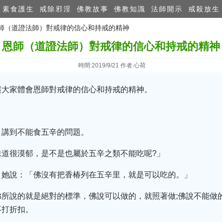
素食護生
戒除邪淫
佛教故事
佛教知識
法師開示
戒殺放生
 恩師（道證法師）對戒律的信心和持戒的精神
恩師（道證法師）對戒律的信心和持戒的精神
時間:2019/9/21 作者:心荷
讓大家體會恩師對戒律的信心和持戒的精神。
，講到不能食五辛的問題。
味道很漠郁，是不是也屬於五辛之類不能吃呢?」
，她說：「佛沒有把香椿列在五辛里，就是可以吃的。」
佛所說的就是絕對的標準，佛說可以做的，就照著做;佛說不能做
不打折扣。