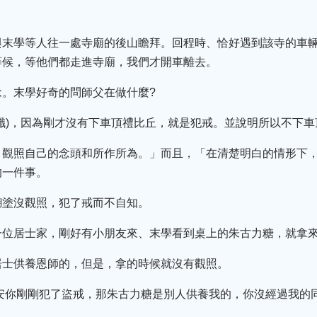
與末學等人往一處寺廟的後山瞻拜。回程時、恰好遇到該寺的車
等候，等他們都走進寺廟，我們才開車離去。
。末學好奇的問師父在做什麼?
懺)，因為剛才沒有下車頂禮比丘，就是犯戒。並說明所以不下
，觀照自己的念頭和所作所為。」而且，「在清楚明白的情形下
的一件事。
糊塗沒觀照，犯了戒而不自知。
一位居士家，剛好有小朋友來、末學看到桌上的朱古力糖，就拿
居士供養恩師的，但是，拿的時候就沒有觀照。
安安你剛剛犯了盜戒，那朱古力糖是別人供養我的，你沒經過我的