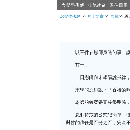
念覺學佛網
積德改命
深信因果
念覺學佛網
>>
居士文章
>>
轉載
>>
以三件在恩師身邊的事，
其一，
一日恩師向末學講說戒律
末學問恩師說：「香椿的
恩師的答案很直接很明確
恩師持戒的公式很簡單，
對佛的信任是百分之百，完全