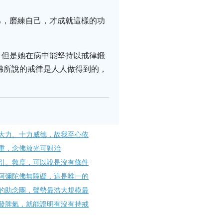
己，磨練自己，才成就這樣的功
。但是她在病中能堅持以戒律鍛
佛所說的戒律是人人做得到的，
大力、十力威德，故我至心依
重，念佛放光可對治
引、救度，可以說是沒有條件
阿彌陀佛無障礙，這是唯一的
的助念團，聲勢最浩大規模最
發脾氣，就能證明有沒有持戒