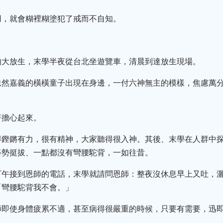
用，就會糊裡糊塗犯了戒而不自知。
的大放生，末學半夜從台北坐遊覽車，清晨到達放生現場。
忽然嘉義的橫橫童子出現在身邊，一付六神無主的模樣，焦慮萬
著擔心起來。
得鏗鏘有力，很有精神，大家聽得很入神。其後、末學在人群中
姿勢挺拔、一點都沒有彎腰駝背，一如往昔。
下午接到恩師的電話，末學就請問恩師：整夜沒休息早上又吐，
「彎腰駝背我不會。」
師即使身體疲累不適，甚至病得很嚴重的時候，只要有需要，迅