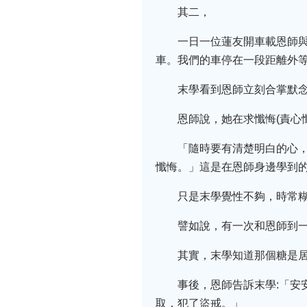
其二，
一日一位蓮友開車載恩師
車。我們的車停在一段距離外
末學看到恩師立刻合掌默念
恩師說，她在求懺悔(責心
「隨時要有清楚明白的心
懺悔。」這是在恩師身邊學到
只是末學覺性不夠，時常
譬如說，有一次和恩師到
其實，末學知道那個糖是
事後，恩師告訴末學:「
取，犯了盜戒。」