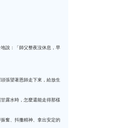
分地說：「師父整夜沒休息，早
探頭張望著恩師走下來，給放生
灑甘露水時，怎麼還能走得那樣
即振奮、抖擻精神、拿出安定的