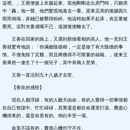
這裡。」王善便披上衣服起來。當他剛剛走出房門時，只聽房
中「轟」地一聲。他們驚慌地進去一看。原來店房的後牆因久
雨而倒塌，床鋪已被壓得粉碎。他這時如果不起床，肯定要被
壓死。這對夫妻感嘆不已，道謝後便離去了。
王善在回家的路上，又遇到那個看相的高人。他一見到王
善就驚奇地說：「你滿臉陰德相，一定是做了有大陰德的事
情。不僅免除了災難，而且將獲得不可限量的福報。」後來王
善果然一連生了十一個兒子，其中有兩人登第。
王善一直活到九十八歲才去世。
【善良的感悟】
現在人都浮躁，有的人聽天由命，有的人覺得一切事情都
在自己智謀中。忙忙碌碌，其實還是都在命運里打滾。費盡心
機得來的，還是命里有的。倒白辛苦一場。
命里不該有的，費盡心機也守不住。