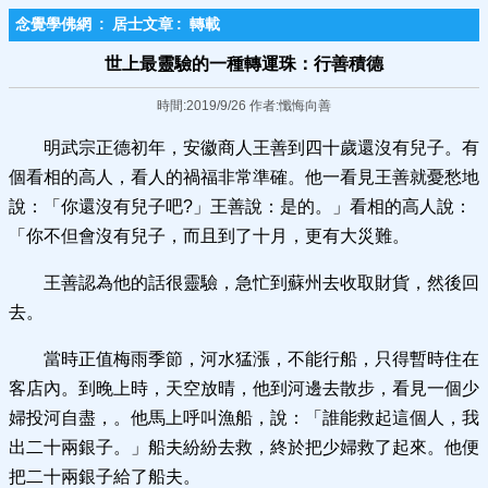
念覺學佛網
:
居士文章
:
轉載
世上最靈驗的一種轉運珠：行善積德
時間:2019/9/26 作者:懺悔向善
明武宗正德初年，安徽商人王善到四十歲還沒有兒子。有
個看相的高人，看人的禍福非常準確。他一看見王善就憂愁地
說：「你還沒有兒子吧?」王善說：是的。」看相的高人說：
「你不但會沒有兒子，而且到了十月，更有大災難。
王善認為他的話很靈驗，急忙到蘇州去收取財貨，然後回
去。
當時正值梅雨季節，河水猛漲，不能行船，只得暫時住在
客店內。到晚上時，天空放晴，他到河邊去散步，看見一個少
婦投河自盡，。他馬上呼叫漁船，說：「誰能救起這個人，我
出二十兩銀子。」船夫紛紛去救，終於把少婦救了起來。他便
把二十兩銀子給了船夫。