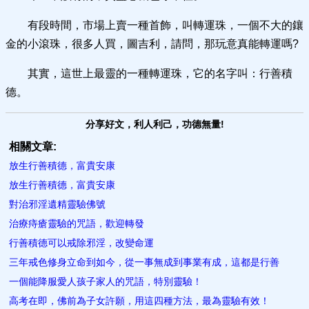
有段時間，市場上賣一種首飾，叫轉運珠，一個不大的鑲
金的小滾珠，很多人買，圖吉利，請問，那玩意真能轉運嗎?
其實，這世上最靈的一種轉運珠，它的名字叫：行善積
德。
分享好文，利人利己，功德無量!
相關文章:
放生行善積德，富貴安康
放生行善積德，富貴安康
對治邪淫遺精靈驗佛號
治療痔瘡靈驗的咒語，歡迎轉發
行善積德可以戒除邪淫，改變命運
三年戒色修身立命到如今，從一事無成到事業有成，這都是行善
一個能降服愛人孩子家人的咒語，特別靈驗！
高考在即，佛前為子女許願，用這四種方法，最為靈驗有效！