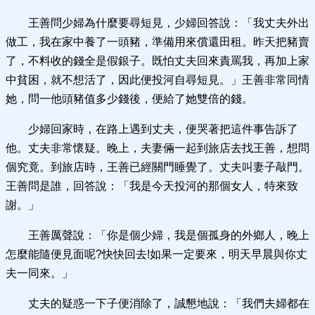
王善問少婦為什麼要尋短見，少婦回答說：「我丈夫外出
做工，我在家中養了一頭豬，準備用來償還田租。昨天把豬賣
了，不料收的錢全是假銀子。既怕丈夫回來責罵我，再加上家
中貧困，就不想活了，因此便投河自尋短見。」王善非常同情
她，問一他頭豬值多少錢後，便給了她雙倍的錢。
少婦回家時，在路上遇到丈夫，便哭著把這件事告訴了
他。丈夫非常懷疑。晚上，夫妻倆一起到旅店去找王善，想問
個究竟。到旅店時，王善已經關門睡覺了。丈夫叫妻子敲門。
王善問是誰，回答說：「我是今天投河的那個女人，特來致
謝。」
王善厲聲說：「你是個少婦，我是個孤身的外鄉人，晚上
怎麼能隨便見面呢?快快回去!如果一定要來，明天早晨與你丈
夫一同來。」
丈夫的疑惑一下子便消除了，誠懇地說：「我們夫婦都在