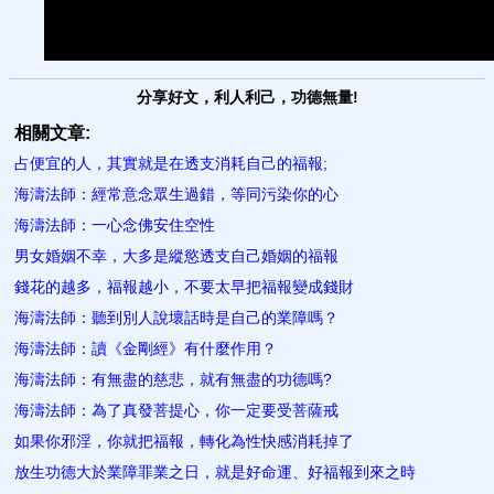
分享好文，利人利己，功德無量!
相關文章:
占便宜的人，其實就是在透支消耗自己的福報;
海濤法師：經常意念眾生過錯，​等同污染你的心
海濤法師：一心念佛安住空性
男女婚姻不幸，大多是縱慾透支自己婚姻的福報
錢花的越多，福報越小，不要太早把福報變成錢財
海濤法師：聽到別人說壞話時是自己的業障嗎？
海濤法師：讀《金剛經》有什麼作用？
海濤法師：有無盡的慈悲，就有無盡的功德嗎?
海濤法師：為了真發菩提心，你一定要受菩薩戒
如果你邪淫，你就把福報，轉化為性快感消耗掉了
放生功德大於業障罪業之日，就是好命運、好福報到來之時