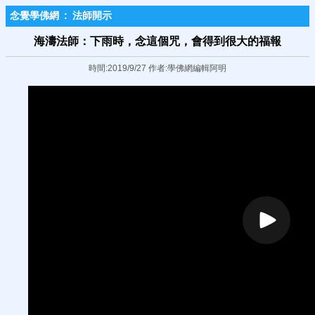
念覺學佛網
:
法師開示
海濤法師：下雨時，念這個咒，會得到很大的福報
時間:2019/9/27 作者:學佛網編輯阿明