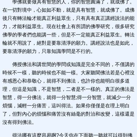
學佛就要做具有智慧的人，你的智慧圓滿了，就成佛了。
在一切對境中，心如如不動，就是具有智慧，就成佛了。成佛
後只有轉法輪才能真正利益眾生，只有具有真正講經說法的能
力，才能利益眾生。現在社會上有所謂的佛學研究，很多研究
佛學的學者們也能講一些，但是不一定能真正利益眾生。轉法
輪就不用說了，絕對是要靠清淨的願力。講經說法也是如此，
要靠清淨的願力，只靠知識學問是不行的。
傳授佛法和講世間的學問或知識是完全不同的，不僅講的
時候不一樣，聽的時候也不能一樣。大家聽聞佛法若是心裡沒
有感恩心和恭敬心，就得不到佛法，也許你也能明白很多道
理，但這是知識，不是智慧，二者是不一樣的。真正的佛法是
智慧，得一分佛法，就得一分智慧;得一分智慧，就減少一分
煩惱，減輕一分痛苦，這叫得法。如果你僅僅是在理上明白
了，但對內心的煩惱和痛苦沒有絲毫的對治和改變，這樣還是
沒有得到佛法。
得法哪有這麼容易啊?今天你在下面聽一聽就可以得到佛