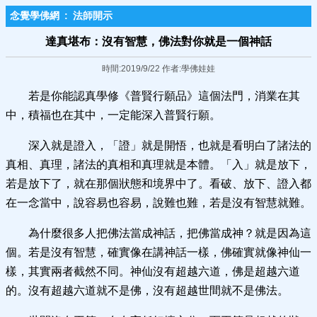
念覺學佛網
:
法師開示
達真堪布：沒有智慧，佛法對你就是一個神話
時間:2019/9/22 作者:學佛娃娃
若是你能認真學修《普賢行願品》這個法門，消業在其
中，積福也在其中，一定能深入普賢行願。
深入就是證入，「證」就是開悟，也就是看明白了諸法的
真相、真理，諸法的真相和真理就是本體。「入」就是放下，
若是放下了，就在那個狀態和境界中了。看破、放下、證入都
在一念當中，說容易也容易，說難也難，若是沒有智慧就難。
為什麼很多人把佛法當成神話，把佛當成神？就是因為這
個。若是沒有智慧，確實像在講神話一樣，佛確實就像神仙一
樣，其實兩者截然不同。神仙沒有超越六道，佛是超越六道
的。沒有超越六道就不是佛，沒有超越世間就不是佛法。