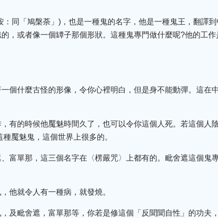
按：同「鳩槃荼」)，也是一種鬼的名字，他是一種鬼王，翻譯
似的，或者像一個罈子那個形狀。這種鬼專門做什麼呢?他的工作
著一個什麼古怪的形像，令你心裡明白，但是身不能動彈。這在中
作，有的時候他魘魅時間久了，也可以令你這個人死。若這個人
這種魘魅鬼，這個世界上很多的。
遮、富單那，這三個名字在〈楞嚴咒〉上都有的。毗舍遮這個鬼
鬼，他就令人有一種病，就發燒。
鬼，及毗舍遮，富單那等，你若是修這個「反聞聞自性」的功夫