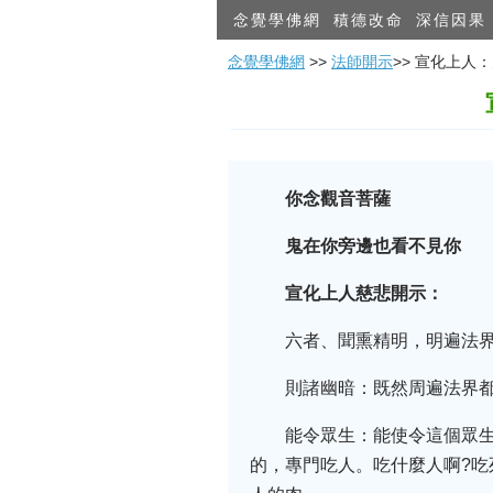
念覺學佛網
積德改命
深信因果
念覺學佛網
>>
法師開示
>> 宣化上
你念觀音菩薩
鬼在你旁邊也看不見你
宣化上人慈悲開示：
六者、聞熏精明，明遍法
則諸幽暗：既然周遍法界
能令眾生：能使令這個眾
的，專門吃人。吃什麼人啊?吃