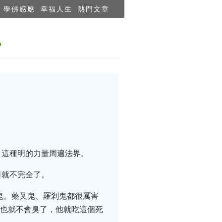
學佛感應
幸福人生
熱門文章
？
，這種明的力量周遍法界。
暗就不完全了。
鬼。藥叉鬼、羅剎鬼都很厲害
體也就不會臭了，他就吃這個死