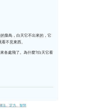
種的梟鳥，白天它不出來的，它
就看不見東西。
出來各處飛了。為什麼?白天它看
佛法、定力、智慧