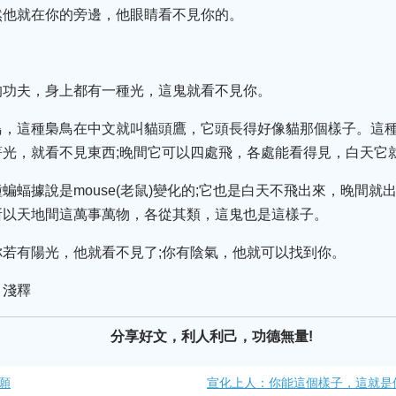
然他就在你的旁邊，他眼睛看不見你的。
的功夫，身上都有一種光，這鬼就看不見你。
鳥，這種梟鳥在中文就叫貓頭鷹，它頭長得好像貓那個樣子。這
光，就看不見東西;晚間它可以四處飛，各處能看得見，白天它
蝙蝠據說是mouse(老鼠)變化的;它也是白天不飛出來，晚間就
所以天地間這萬事萬物，各從其類，這鬼也是這樣子。
若有陽光，他就看不見了;你有陰氣，他就可以找到你。
》淺釋
分享好文，利人利己，功德無量!
願
宣化上人：你能這個樣子，這就是