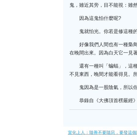
鬼，雖近其旁，目不能視：雖
因為這鬼怕什麼呢?
鬼就怕光。你若是修這種
好像我們人間也有一種梟
在晚間出來。因為白天它一見著
還有一種叫「蝙蝠」，這種
不見東西，晚間才能看得見。
鬼因為是一股陰氣，所以你
恭錄自《大佛頂首楞嚴經
宣化上人：隨善不要隨惡，要發這個