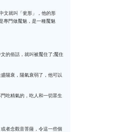
到中文就叫「瓮形」，他的形
是專門做魘魅，是一種魘魅
文的俗話，就叫被魘住了;魘住
陰盛陽衰，陽氣衰弱了，他可以
專門吃精氣的，吃人和一切眾生
，或者念觀音菩薩，令這一些個