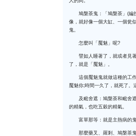
人的肉。
鳩槃茶鬼：「鳩槃茶」(編
像，就好像一個大缸、一個瓮
鬼。
怎麼叫「魘魅」呢?
譬如人睡著了，就或者見
了，就是「魘魅」。
這個魘魅鬼就做這種的工
魘魅你;時間一久了，就死了。
及毗舍遮：鳩槃茶和毗舍
的精氣，也吃五穀的精氣。
富單那等：就是主熱病的
那麼藥叉、羅剎、鳩槃茶