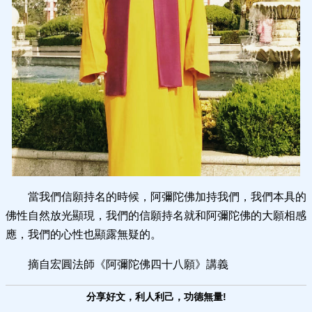
當我們信願持名的時候，阿彌陀佛加持我們，我們本具的
佛性自然放光顯現，我們的信願持名就和阿彌陀佛的大願相感
應，我們的心性也顯露無疑的。
摘自宏圓法師《阿彌陀佛四十八願》講義
分享好文，利人利己，功德無量!