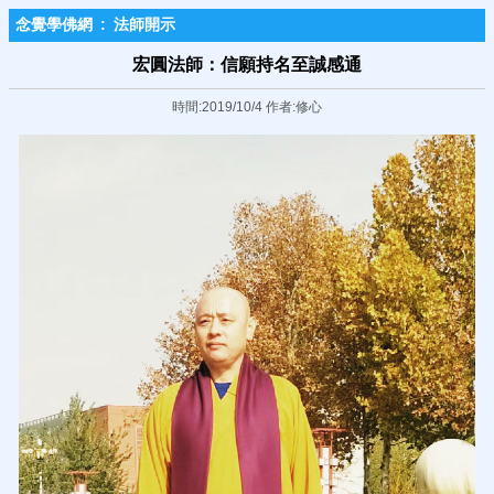
念覺學佛網
:
法師開示
宏圓法師：信願持名至誠感通
時間:2019/10/4 作者:修心