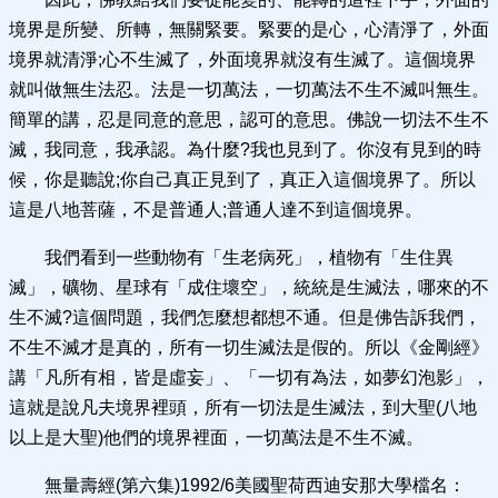
境界是所變、所轉，無關緊要。緊要的是心，心清淨了，外面
境界就清淨;心不生滅了，外面境界就沒有生滅了。這個境界
就叫做無生法忍。法是一切萬法，一切萬法不生不滅叫無生。
簡單的講，忍是同意的意思，認可的意思。佛說一切法不生不
滅，我同意，我承認。為什麼?我也見到了。你沒有見到的時
候，你是聽說;你自己真正見到了，真正入這個境界了。所以
這是八地菩薩，不是普通人;普通人達不到這個境界。
我們看到一些動物有「生老病死」，植物有「生住異
滅」，礦物、星球有「成住壞空」，統統是生滅法，哪來的不
生不滅?這個問題，我們怎麼想都想不通。但是佛告訴我們，
不生不滅才是真的，所有一切生滅法是假的。所以《金剛經》
講「凡所有相，皆是虛妄」、「一切有為法，如夢幻泡影」，
這就是說凡夫境界裡頭，所有一切法是生滅法，到大聖(八地
以上是大聖)他們的境界裡面，一切萬法是不生不滅。
無量壽經(第六集)1992/6美國聖荷西迪安那大學檔名：