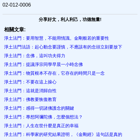
02-012-0006
分享好文，利人利己，功德無量!
相關文章:
淨土法門：要用智慧，不能用情識。金剛般若的重要性
淨土法門法語：起心動念要謹慎，不應該有的念頭立刻要放下
淨土法門：念佛，這叫功夫得力
淨土法門：提議淨宗同學早晨一小時念佛
淨土法門：物質根本不存在，它存在的時間只是一念
淨土法門：不要在這上操心
淨土法門：這就是消歸自性
淨土法門：佛教要恢復教育
淨土法門：感得一切諸佛護念的關鍵
淨土法門：專想阿彌陀佛，怎麼個想法？
淨土法門：人生在世什麼是真正的幸福
淨土法門：科學家的研究結果證明，《金剛經》這句話是真的