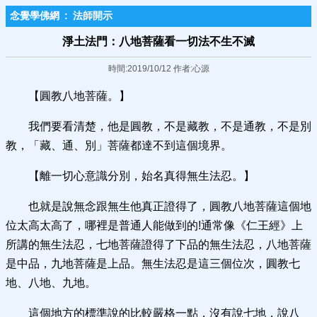
念覺學佛網
:
法師開示
淨土法門：八地菩薩看一切法不生不滅
時間:2019/10/12 作者:心源
【圓教八地菩薩。】
我們要看清楚，他是圓教，不是藏教，不是通教，不是別
教，「藏、通、別」菩薩都達不到這個境界。
【離一切心意識分別，始名真得無生法忍。】
也就是說無念跟無生他真正證得了，圓教八地菩薩這個地
位太高太高了，哪裡是普通人能做到的!通常像《仁王經》上
所講的無生法忍，七地菩薩證得了下品的無生法忍，八地菩薩
是中品，九地菩薩是上品。無生法忍是這三個位次，圓教七
地、八地、九地。
這個地方的標準說的比較嚴格一點，沒有說七地，說八