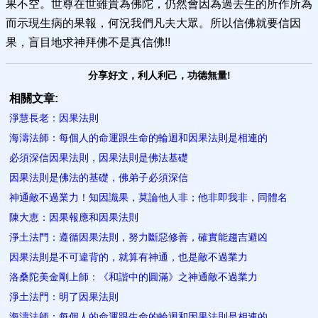
果不空。世尊在世雖貴為佛陀，仍然會因為過去生的所作所為
而示現生病的果報，何況我們凡夫大眾。所以信佛就要信因
果，盲目地求神拜佛不是真信佛!!
分享好文，利人利己，功德無量!
相關文章:
淨慧長老：因果法則
海濤法師：每個人的命運跟生命的輪迴和因果法則是相連的
必須深信因果法則，因果法則是佛法基礎
因果法則是佛法的基礎，佛弟子必須深信
神通敵不過業力！知因識果，莫論他人非；他非即我非，同體名
陳大恵：因果報應和因果法則
淨土法門：遵循因果法則，努力斷惡修善，確實能趨吉避凶
因果法則是不可違背的，就算有神通，也是敵不過業力
洛桑陀美金剛上師：《和諧中的圓滿》之神通敵不過業力
淨土法門：明了因果法則
海濤法師：每個人的命運跟生命的輪迴和因果法則是相連的