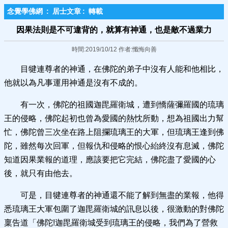
念覺學佛網
:
居士文章
:
轉載
因果法則是不可違背的，就算有神通，也是敵不過業力
時間:2019/10/12 作者:懺悔向善
目犍連尊者的神通，在佛陀的弟子中沒有人能和他相比，
他就以為凡事運用神通是沒有不成的。
有一次，佛陀的祖國迦毘羅衛城，遭到憍薩彌羅國的琉璃
王的侵略，佛陀起初也曾為愛國的熱忱所動，想為祖國出力幫
忙，佛陀曾三次坐在路上阻攔琉璃王的大軍，但琉璃王逢到佛
陀，雖然每次回軍，但報仇和侵略的恨心紿終沒有息滅，佛陀
知道因果業報的道理，應該要把它完結，佛陀盡了愛國的心
後，就只有由他去。
可是，目犍連尊者的神通還不能了解到無盡的業報，他得
悉琉璃王大軍包圍了迦毘羅衛城的訊息以後，很激動的對佛陀
稟告道「佛陀!迦毘羅衛城受到琉璃王的侵略，我們為了營救