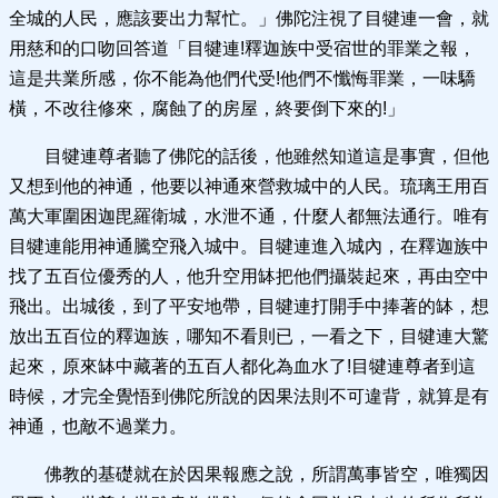
全城的人民，應該要出力幫忙。」佛陀注視了目犍連一會，就
用慈和的口吻回答道「目犍連!釋迦族中受宿世的罪業之報，
這是共業所感，你不能為他們代受!他們不懺悔罪業，一味驕
橫，不改往修來，腐蝕了的房屋，終要倒下來的!」
目犍連尊者聽了佛陀的話後，他雖然知道這是事實，但他
又想到他的神通，他要以神通來營救城中的人民。琉璃王用百
萬大軍圍困迦毘羅衛城，水泄不通，什麼人都無法通行。唯有
目犍連能用神通騰空飛入城中。目犍連進入城內，在釋迦族中
找了五百位優秀的人，他升空用缽把他們攝裝起來，再由空中
飛出。出城後，到了平安地帶，目犍連打開手中捧著的缽，想
放出五百位的釋迦族，哪知不看則已，一看之下，目犍連大驚
起來，原來缽中藏著的五百人都化為血水了!目犍連尊者到這
時候，才完全覺悟到佛陀所說的因果法則不可違背，就算是有
神通，也敵不過業力。
佛教的基礎就在於因果報應之說，所謂萬事皆空，唯獨因