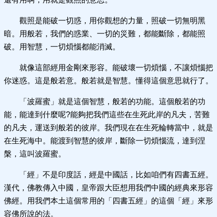
觀照是能破一切惑，用你觀想的力量，照破一切無明黑
暗。用般若，我們的惑業、一切的災難，都能斷除，都能照
破。用智慧，一切煩惱都能消滅。
就像這部經用金剛來形容。能破壞一切煩惱，不讓煩惱把
你迷惑。這是般若意。般若就是智慧。懂得這個意思就行了。
「波羅蜜」就是這個智慧，般若的功能。這個般若的功
能，能達到什麼呢?能夠把我們這些在生死此岸的凡夫，苦難
的凡夫，運送到般若的彼岸。我們現在在生死輪轉當中，就是
在生死海中。能渡到智慧的彼岸，斷除一切煩惱流，達到涅
槃，這叫波羅蜜。
「經」不是印度話，經是中國話，比如咱們有四書五經。
漢代，佛教傳入中國，皇帝跟大臣想用我們中國的經典來形容
佛經。用我們本土這個常用的「四書五經」的這個「經」來形
容佛所說的法。