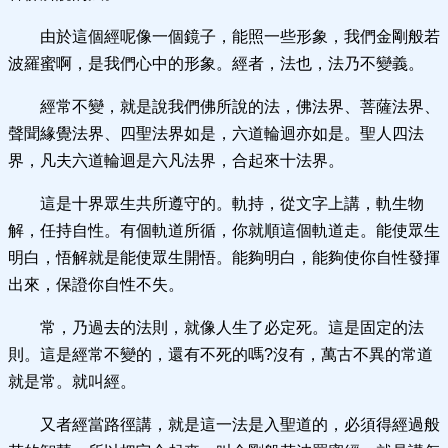
由於這個經呢像一個鏡子，能照一些形象，我們金剛般若
波羅蜜啊，是我們心中的形象。經者，法也，法乃不變義。
經常不變，就是說我們佛所說的法，佛法界、菩薩法界、
聲聞緣覺法界、四聖法界如是，六道輪迴亦如是。聖人四法
界，凡夫六道輪迴是六凡法界，合起來十法界。
這是十界眾生共所遵守的。軌持，從文字上講，軌生物
解，任持自性。有個軌道所循，你就順這個軌道走。能使眾生
明白，悟解就是能使眾生開悟。能夠明白，能夠使你自性發揮
出來，保證你自性不失。
常，乃過去的法則，就像人生了必定死。這是固定的法
則。這是經常不變的，還有不死的嗎?沒有，萬古不異的常道
就是常。就叫經。
又者經當路徑講，就是這一法是入聖道的，必須得經過般