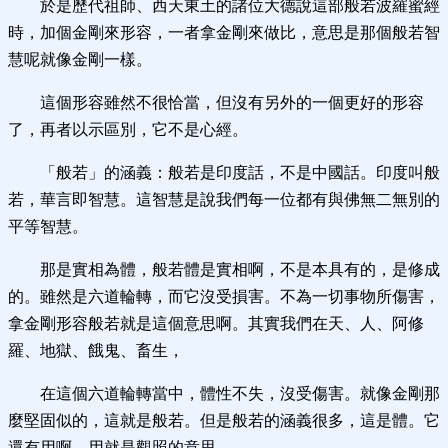
於是歷代祖師、西天東土的諸位大德說這部般若波羅蜜經
時，加個金剛來形容，一者拿金剛來做比，意思是那個般若智
慧呢就像金剛一樣。
這個形容雖然不很恰當，但沒有另外的一個更好的形容
了，再者以示區別，它不是心經。
「般若」的涵義：般若是印度話，不是中國話。印度叫般
若，華言即智慧。這智慧是說我們每一位都有與佛無二無別的
平等智慧。
那是實相為體，般若體是實相啊，不是本具有的，是修成
的。雖然是六道輪轉，而它沒受損害。不為一切事物所傷害，
拿金剛形容般若就是這個意思啊。其實我們在天、人、阿修
羅、地獄、餓鬼、畜生，
在這個六道輪轉當中，體性不失，沒受傷害。就像金剛那
麼堅固似的，這就是般若。但是般若的涵義很多，這是體。它
還有用啊，用就是觀照的意思。