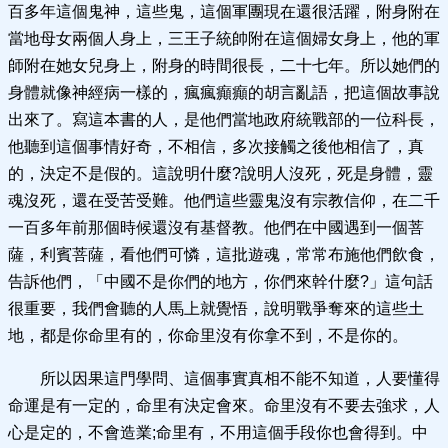
百多年這個鬼神，這些鬼，這個軍團現在還很活躍，附身附在
當地母女兩個人身上，三王子統帥附在這個婦女身上，他的軍
師附在她女兒身上，附身的時間很長，二十七年。所以她們的
身體就像神經病一樣的，瘋瘋癲癲的胡言亂語，把這個故事說
出來了。寫這本書的人，是他們當地政府統戰部的一位科長，
他聽到這個事情好奇，不相信，多次接觸之後他相信了，真
的，決定不是假的。這說明什麼?說明人沒死，死是身體，靈
魂沒死，還在受苦受難。他們這些靈鬼沒有宗教信仰，在二千
一百多年前那個時候還沒有基督教。他們在中國遇到一個菩
薩，利賓菩薩，看他們可憐，這批遊魂，常常布施他們飲食，
告訴他們，「中國不是你們的地方，你們來幹什麼?」這句話
很重要，我們會聽的人馬上就覺悟，說明戰爭奪來的這些土
地，都是你命里有的，你命里沒有你拿不到，不是你的。
所以因果這門學問、這個事實真相不能不知道，人要懂得
命運是有一定的，命里有決定會來。命里沒有不要去強求，人
心是定的，不會造業;命里有，不用這個手段你也會得到。中