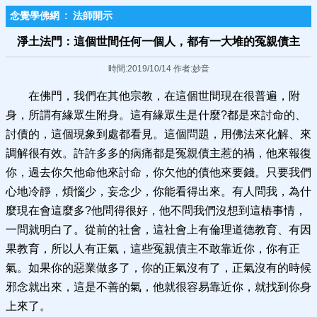
念覺學佛網
:
法師開示
淨土法門：這個世間任何一個人，都有一大堆的冤親債主
時間:2019/10/14 作者:妙音
在佛門，我們在其他宗教，在這個世間現在很普遍，附
身，所謂有緣眾生附身。這有緣眾生是什麼?都是來討命的、
討債的，這個現象到處都看見。這個問題，用佛法來化解、來
調解很有效。許許多多的病痛都是冤親債主惹的禍，他來報復
你，過去你欠他命他來討命，你欠他的債他來要錢。只要我們
心地冷靜，煩惱少，妄念少，你能看得出來。有人問我，為什
麼現在會這麼多?他問得很好，他不問我們沒想到這樁事情，
一問就明白了。從前的社會，這社會上有倫理道德教育、有因
果教育，所以人有正氣，這些冤親債主不敢靠近你，你有正
氣。如果你的惡業做多了，你的正氣沒有了，正氣沒有的時候
邪念就出來，這是不善的氣，他就很容易靠近你，就找到你身
上來了。