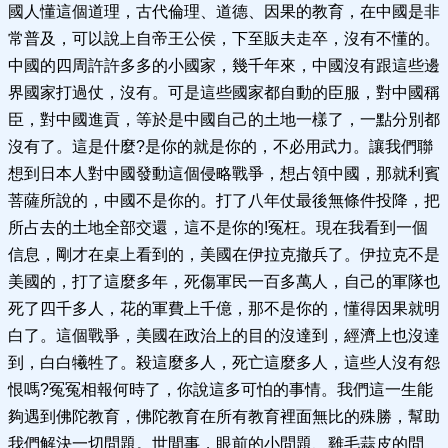
國人懂這個道理，古代倫理、道德、因果的教育，在中國是非
常普及，可以說上自帝王公侯，下至販夫走卒，沒有不懂的。
中國的四周許許多多的小國家，幾千年來，中國沒有跟這些邊
界國家打過仗，沒有。可是這些國家都自動的臣服，對中國稱
臣，對中國進貢，等於是中國自己的土地一樣了，一點分別都
沒有了。這是什麼?是你的就是你的，不必用武力。讓我們聯
想到日本人對中國發動這個侵略戰爭，想占領中國，那就利賓
菩薩所說的，中國不是你的。打了八年仗最後無條件投降，把
所占去的土地全部交還，這不是你的!冤枉。現在我看到一個
信息，剛才在桌上看到的，美國在伊拉克撤兵了。伊拉克不是
美國的，打了這麼多年，死傷軍民一百多萬人，自己的軍隊也
死了四千多人，花的軍費上千億，那不是你的，懂得因果就明
白了。這個戰爭，美國在政治上的目的沒達到，經濟上也沒達
到，白白犧牲了。殺這麼多人，死亡這麼多人，這些人沒有怨
恨嗎?冤冤相報何時了，你說這多可怕的事情。我們這一生能
夠遇到佛陀教育，佛陀教育在所有教育裡面無比的殊勝，幫助
我們解決一切問題。世間事，眼前的小問題、雞毛蒜皮的問