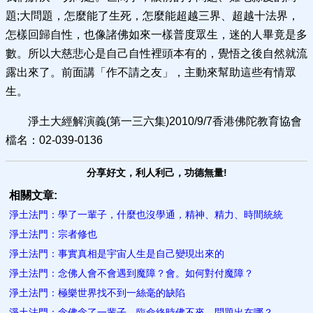
題;大問題，怎麼能了生死，怎麼能超越三界、超越十法界，
怎樣回歸自性，也像諸佛如來一樣普度眾生，迷的人畢竟是多
數。所以大慈悲心是自己自性裡頭本有的，覺悟之後自然就流
露出來了。前面講「作不請之友」，主動來幫助這些有情眾
生。
淨土大經解演義(第一三六集)2010/9/7香港佛陀教育協會
檔名：02-039-0136
分享好文，利人利己，功德無量!
相關文章:
淨土法門：學了一輩子，什麼也沒學通，精神、精力、時間統統
淨土法門：宗者修也
淨土法門：事實真相是宇宙人生是自己變現出來的
淨土法門：念佛人會不會遇到魔障？會。如何對付魔障？
淨土法門：極樂世界找不到一絲毫的缺陷
淨土法門：念佛念了一輩子，臨命終時佛不來，問題出在哪？