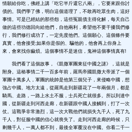
情願給你吃，佛經上講「吃它半斤還它八兩」，它要來跟你討
債的。我們學了佛，明白這個道理了，不敢再吃眾生肉，這好
事情。可是已經結的那些怨，這些冤親債主得化解，每天自己
做的這些功德回向給他們，自他兩利，希望他不要干擾我們修
行，我們修行成功了，一定先度他們。這個願心、這個條件要
真實，他會接受;如果你是假的、騙他的，他會再上你身上
來，會來找你痲煩。這個事情不是迷信，鬼神這個事情真有!
我們看了這個故事，《凱撒軍團東征中國之謎》，這就是
附身。這樁事情二千一百多年前，羅馬帝國凱撒大帝派了一個
軍團十萬多人，軍團的統帥是他第三個兒子，來侵略中國，想
強占中國。地方太遠，從羅馬走到新疆花了一年兩個月，都是
騎馬、走路，一路上水土不服，士兵死亡就很多。所以到達中
國，從新疆走到河西走廊，在新疆跟中國人接觸到，打了一次
仗。這戰爭非常激烈，這一次大戰他們就損失九千人，死了九
千人，對征服中國的信心就喪失了。走到河西走廊的時候，只
剩幾千人，一萬人都不到，最後全軍覆沒在中國。你看二千一