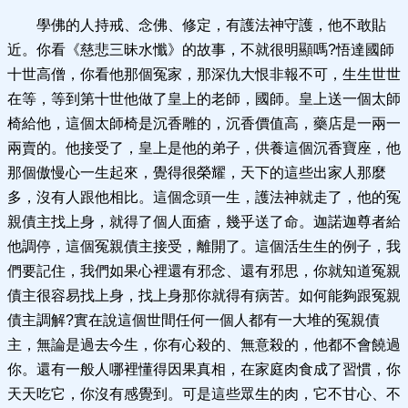
學佛的人持戒、念佛、修定，有護法神守護，他不敢貼
近。你看《慈悲三昧水懺》的故事，不就很明顯嗎?悟達國師
十世高僧，你看他那個冤家，那深仇大恨非報不可，生生世世
在等，等到第十世他做了皇上的老師，國師。皇上送一個太師
椅給他，這個太師椅是沉香雕的，沉香價值高，藥店是一兩一
兩賣的。他接受了，皇上是他的弟子，供養這個沉香寶座，他
那個傲慢心一生起來，覺得很榮耀，天下的這些出家人那麼
多，沒有人跟他相比。這個念頭一生，護法神就走了，他的冤
親債主找上身，就得了個人面瘡，幾乎送了命。迦諾迦尊者給
他調停，這個冤親債主接受，離開了。這個活生生的例子，我
們要記住，我們如果心裡還有邪念、還有邪思，你就知道冤親
債主很容易找上身，找上身那你就得有病苦。如何能夠跟冤親
債主調解?實在說這個世間任何一個人都有一大堆的冤親債
主，無論是過去今生，你有心殺的、無意殺的，他都不會饒過
你。還有一般人哪裡懂得因果真相，在家庭肉食成了習慣，你
天天吃它，你沒有感覺到。可是這些眾生的肉，它不甘心、不