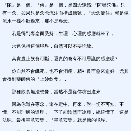
『陀』是一個、『佛』是一個，是四念連續;『阿彌陀佛』只
有一念。如果只是念念流注而構成佛號，『念念流住』就是像
流水一樣不斷過來，那不是專念。
若是得到專念而受持，生理、心理的感應就來了，
永遠保持這個境界，自然可以不要吃飯。
其實豈止飲食可斷，還真的會有不可思議的感應呢?
你自然不會餓死，也不會消瘦，精神反而愈來愈好，尤其
會得到藥師佛的『上妙飲食』，
那種飲食無法想像，當然不是從你嘴巴進來，
因為你還在專念，還在定中。再來，對一切不可知、不
懂、不能理解的道理，一下子能渙然而冰釋，統統懂了，這是
法味。最後畢竟安樂，『畢竟安樂』就是佛的境界。