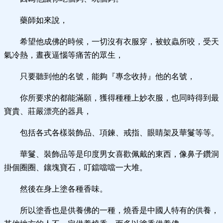
藥師如來說，
希望他成佛的時候，一切沒有衣服穿，被蚊蟲所咬，受天
氣冷熱，晝夜逼惱等痛苦的眾生，
只要聽到他的名號，能夠『專念收持』他的名號，
你所要求的都能滿願，獲得種種上妙衣服，也同時得到最
寶貴、莊嚴漂亮的器具，
包括各式各樣裝飾品、項鍊、戒指、眼睛架及華鬘等等。
華鬘、裝飾品等是印度男女喜歡佩戴的東西，像鼻子鑽洞
掛個圈圈、鑲塊寶石，叮鐺噹噹一大堆。
然後在身上塗各種香味。
所以塗香也是供養佛的一種，燒香是中國人特有的供養，