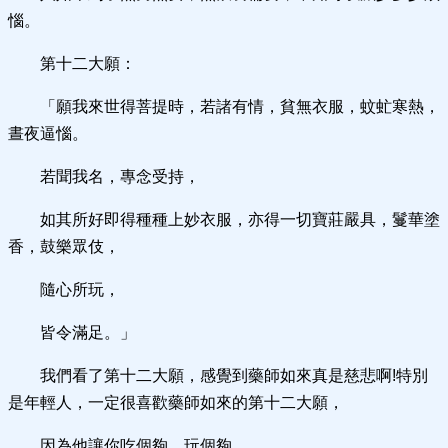
惱。
第十二大願：
「願我來世得菩提時，若諸有情，貧無衣服，蚊虻寒熱，
晝夜逼惱。
若聞我名，專念受持，
如其所好即得種種上妙衣服，亦得一切寶莊嚴具，鬘華塗
香，鼓樂眾伎，
隨心所玩，
皆令滿足。」
我們看了第十二大願，感覺到藥師如來真是慈悲啊!特別
是年輕人，一定很喜歡藥師如來的第十二大願，
因為他讓你吃個夠、玩個夠。