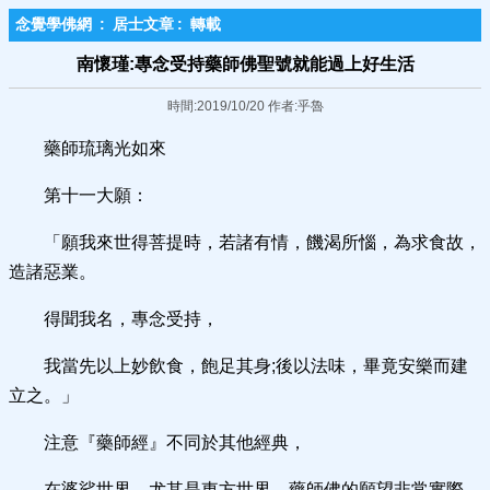
念覺學佛網
:
居士文章
:
轉載
南懷瑾:專念受持藥師佛聖號就能過上好生活
時間:2019/10/20 作者:乎魯
藥師琉璃光如來
第十一大願：
「願我來世得菩提時，若諸有情，饑渴所惱，為求食故，
造諸惡業。
得聞我名，專念受持，
我當先以上妙飲食，飽足其身;後以法味，畢竟安樂而建
立之。」
注意『藥師經』不同於其他經典，
在婆娑世界，尤其是東方世界，藥師佛的願望非常實際。