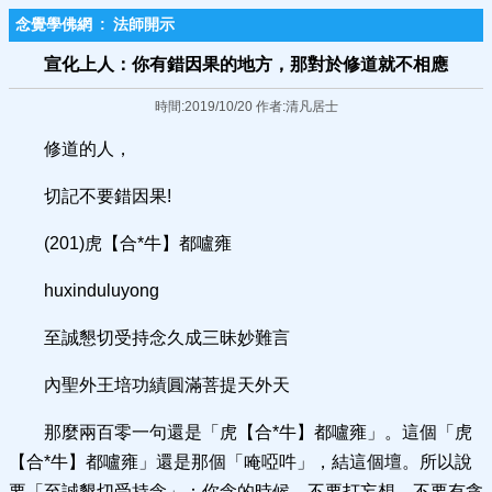
念覺學佛網
:
法師開示
宣化上人：你有錯因果的地方，那對於修道就不相應
時間:2019/10/20 作者:清凡居士
修道的人，
切記不要錯因果!
(201)虎【合*牛】都嚧雍
huxinduluyong
至誠懇切受持念久成三昧妙難言
內聖外王培功績圓滿菩提天外天
那麼兩百零一句還是「虎【合*牛】都嚧雍」。這個「虎
【合*牛】都嚧雍」還是那個「唵啞吽」，結這個壇。所以說
要「至誠懇切受持念」：你念的時候，不要打妄想，不要有貪