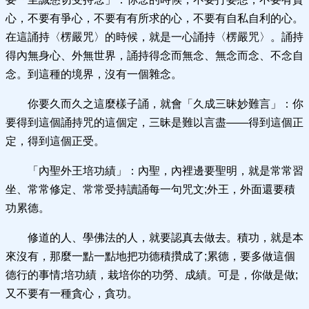
心，不要有爭心，不要有有所求的心，不要有自私自利的心。
在這誦持〈楞嚴咒〉的時候，就是一心誦持〈楞嚴咒〉。誦持
得內無身心、外無世界，誦持得念而無念、無念而念、不念自
念。到這種的境界，沒有一個雜念。
你要久而久之這麼樣子誦，就會「久成三昧妙難言」：你
要得到這個誦持咒的這個定，三昧是難以言盡——得到這個正
定，得到這個正受。
「內聖外王培功績」：內聖，內裡邊要聖明，就是常常習
坐、常常修定、常常受持讀誦每一句咒文;外王，外面還要積
功累德。
修道的人、學佛法的人，就要認真去做去。積功，就是本
來沒有，那麼一點一點地把功德積攢成了;累德，要多做這個
德行的事情;培功績，栽培你的功勞、成績。可是，你做是做;
又不要有一種貪心，貪功。