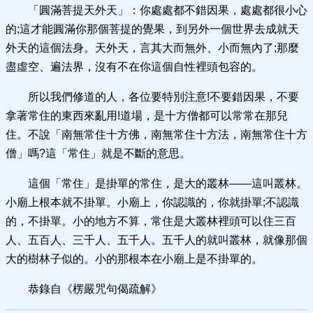
「圓滿菩提天外天」：你處處都不錯因果，處處都很小心
的;這才能圓滿你那個菩提的覺果，到另外一個世界去成就天
外天的這個法身。天外天，言其大而無外、小而無內了;那麼
盡虛空、遍法界，沒有不在你這個自性裡頭包容的。
所以我們修道的人，各位要特別注意!不要錯因果，不要
拿著常住的東西來亂用!道場，是十方僧都可以常常在那兒
住。不說「南無常住十方佛，南無常住十方法，南無常住十方
僧」嗎?這「常住」就是不斷的意思。
這個「常住」是掛單的常住，是大的叢林——這叫叢林。
小廟上根本就不掛單。小廟上，你認識的，你就掛單;不認識
的，不掛單。小的地方不算，常住是大叢林裡頭可以住三百
人、五百人、三千人、五千人。五千人的就叫叢林，就像那個
大的樹林子似的。小的那根本在小廟上是不掛單的。
恭錄自《楞嚴咒句偈疏解》