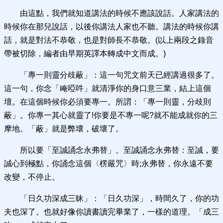
由這點，我們就知道講法的時候不應該說話。人家講法的
時候你在那兒說話，以後你講法人家也不聽。講法的時候你講
話，就是對法不恭敬，也是對師長不恭敬。(以上兩段之錄音
帶被切除，編者由早期英譯本轉成中文而成。)
「專一則靈分歧蔽」：這一句咒文前天已經講過很多了。
這一句，你念「唵啞吽」就清淨你的身口意三業，結上這個
壇。在這個時候你必須要專一。所謂：「專一則靈，分歧則
蔽」。你專一其心就靈了!你要是不專一呢?就不能成就你的三
摩地。「蔽」就是弊壞，破壞了。
所以要「至誠誦念永弗替」。至誠誦念永弗替：至誠，要
誠心到極點，你誦念這個〈楞嚴咒〉時;永弗替，你永遠不要
改變，不停止。
「日久功深成三昧」：「日久功深」，時間久了，你的功
夫也深了。也就好像你讀書讀完畢業了，一樣的道理。「成三