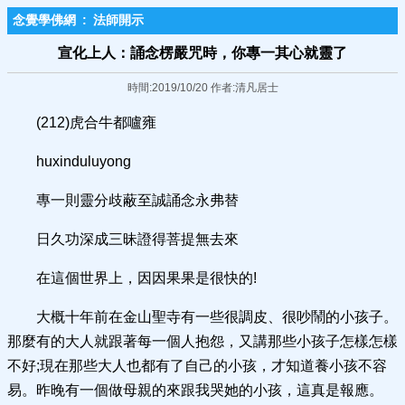
念覺學佛網
:
法師開示
宣化上人：誦念楞嚴咒時，你專一其心就靈了
時間:2019/10/20 作者:清凡居士
(212)虎合牛都嚧雍
huxinduluyong
專一則靈分歧蔽至誠誦念永弗替
日久功深成三昧證得菩提無去來
在這個世界上，因因果果是很快的!
大概十年前在金山聖寺有一些很調皮、很吵鬧的小孩子。
那麼有的大人就跟著每一個人抱怨，又講那些小孩子怎樣怎樣
不好;現在那些大人也都有了自己的小孩，才知道養小孩不容
易。昨晚有一個做母親的來跟我哭她的小孩，這真是報應。