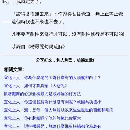
昧」，成就定力了。
「證得菩提無去來」：你證得菩提覺道，無上正等正覺
——這個時候也不來也不去了。
凡事要有耐性來修行才可以，沒有耐性修行是不可以的!
恭錄自《楞嚴咒句偈疏解》
分享好文，利人利己，功德無量!
相關文章:
宣化上人：你為什麼老的？為什麼有的人頭髮都白了？
宣化上人：如何才算真念《大悲咒》
懷著懺悔的心加念楞嚴咒是戒邪淫的好方法
宣化上人：你這個智慧為什麼沒有開呢？就因為功德小
宣化上人：漏，是每一個人無始劫以來生生世世的習氣和毛病
宣化上人：你有脾氣嗎？他的脾氣比你更大
宣化上人：誦持楞嚴咒，無論什麼飛災橫禍都化為烏有