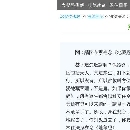
念覺學佛網
積德改命
深信因果
念覺學佛網
>>
法師開示
>> 海濤法
問：
請問在家裡念《地藏經
答：
這怎麼講啊？保證會
度包括天人、六道眾生，對不
行。所以沒有。所以佛教叫方
變地藏菩薩，不是鬼。如果你
經》，所有眾生都會思維安住
旁邊有鬼可以來聽的，請舉手?
不敢舉手了。所以，身在悲心
地獄去了，你到鬼道去了，你
常住法身在念《地藏經》。