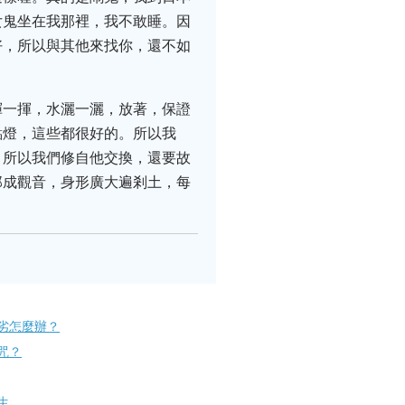
女鬼坐在我那裡，我不敢睡。因
好，所以與其他來找你，還不如
揮一揮，水灑一灑，放著，保證
點燈，這些都很好的。所以我
，所以我們修自他交換，還要故
那成觀音，身形廣大遍剎土，每
劣怎麼辦？
咒？
生