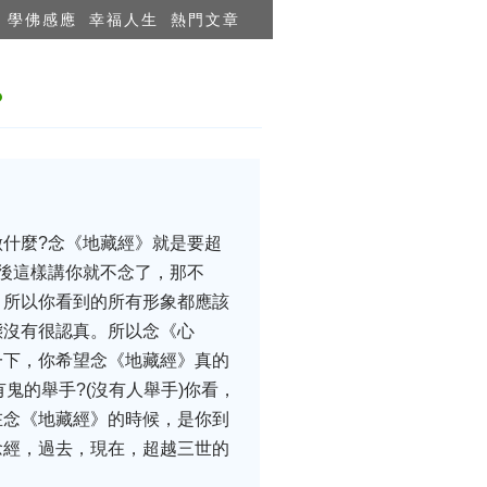
學佛感應
幸福人生
熱門文章
？
什麼?念《地藏經》就是要超
後這樣講你就不念了，那不
，所以你看到的所有形象都應該
態沒有很認真。所以念《心
一下，你希望念《地藏經》真的
鬼的舉手?(沒有人舉手)你看，
在念《地藏經》的時候，是你到
念經，過去，現在，超越三世的