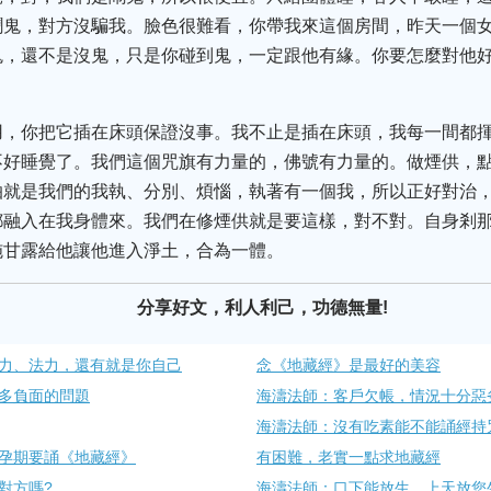
鬧鬼，對方沒騙我。臉色很難看，你帶我來這個房間，昨天一個
鬼，還不是沒鬼，只是你碰到鬼，一定跟他有緣。你要怎麼對他
用，你把它插在床頭保證沒事。我不止是插在床頭，我每一間都
不好睡覺了。我們這個咒旗有力量的，佛號有力量的。做煙供，
怕就是我們的我執、分別、煩惱，執著有一個我，所以正好對治
都融入在我身體來。我們在修煙供就是要這樣，對不對。自身剎
施甘露給他讓他進入淨土，合為一體。
分享好文，利人利己，功德無量!
力、法力，還有就是你自己
念《地藏經》是最好的美容
多負面的問題
海濤法師：客戶欠帳，情況十分惡
海濤法師：沒有吃素能不能誦經持
孕期要誦《地藏經》
有困難，老實一點求地藏經
對方嗎?
海濤法師：口下能放生，上天放您