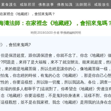
素食護生
戒除邪淫
佛教故事
佛教知識
法師開示
戒殺放生
師：在家裡念《地藏經》，會招來鬼嗎？
海濤法師：在家裡念《地藏經》，會招來鬼嗎
時間:2019/10/20 作者:學佛網編輯阿明
》，會招來鬼嗎?
，但是保證超度。跟你講保證會，你就不念了。你念《地藏經》做
對?問題是，來得了是大福報，來不了就沒辦法。能來就超度，然
便，來的都是地藏菩薩，所以念經是讓你的心，像地藏菩薩一樣
很怕鬼，你念經的時候，有鬼的心念《地藏經》，那是你自己心
空性的，你要這樣想，所以除一切魔，所以我認為。各位，調查
(在場的很多人都舉手了)這就對了。你希望念《地藏經》旁邊沒有
，念《地藏經》你要這樣想，不是鬼到你身邊來，這樣不對。你
要這樣觀想，並不是在我家裡。我念《地藏經》是用我的法身在