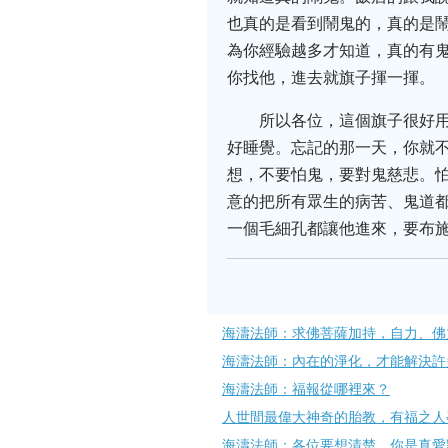
也真的是看到鬧鬼的，真的是
為你經驗越多才知道，真的有
你找他，進去就旗子揮一揮。
所以各位，這個旗子很好
好睡覺。忘記的那一天，你就
想，不要怕鬼，要對鬼慈悲。
意的把所有眾生的病苦、鬼道
一個毛細孔都讓他進來，要布
海濤法師：求佛菩薩加持，自力、佛
海濤法師：內在的淨化，才能解決許
海濤法師：福報從哪裡來？
人世間最偉大神奇的胎教，有福之人
海濤法師：各位要想清楚，你是真愛