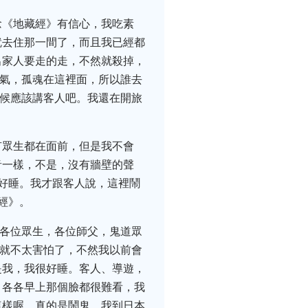
念《地藏經》有信心，我吃素
就去住那一間了，而且我已經都
出家人要走的走，不然就殺掉，
怨氣，孤魂在這裡面，所以誰去
時候應該講客人吧。我還在開旅
有眾生都在面前，但是我不會
音一樣，不是，沒有牆壁的聲
好睡。我才跟客人說，這裡鬧
經》。
，各位眾生，各位師父，鬼道眾
我就不太害怕了，不然我以前會
是我，我很好睡。客人、導遊，
，各各早上那個臉都很難看，我
這樣喔。真的是鬧鬼，我到日本