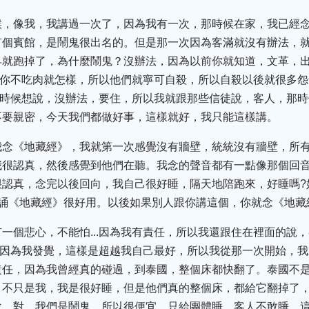
候，像我，我講過一次了，因為我有一次，那時候在家，我已經
有個賓館，是鬧鬼很出名的。但是那一次因為客滿就沒有辦法，
早就跑掉了，為什麼鬧鬼？沒辦法，因為以前你就知道，文革，
肉，你不吃肉就怎樣，所以他們就寧可自殺，所以自殺以後就很多
我那時候想說，沒辦法，要住，所以我就跟那些信徒說，客人，那
不要親密，今天我們都做好事，這樣就好，我只能這樣講。
我念《地藏經》，我就第一次感覺沒有牆壁，統統沒有牆壁，所
我很認真，然後感覺到他們在聽。我念的聲音都有一點像那個回
很認真，念完以後回向，我自己很好睡，隔天地陪跑來，好睡嗎?
?誦《地藏經》很好用。以後如果別人跟你講這個，你就念《地藏
一個悲心，不能怕...因為我有責任，所以我還跟住在裡面的說
了。因為我發覺，這樣是超越我自己最好，所以我從那一次開始，
責任，因為我曾經真的碰過，到泰國，整個床都快翻了。泰國不
，不只是我，我是很好睡，但是他們真的整個床，都給它翻掉了
說，對，我們是鬧鬼，所以很便宜。只給團體睡，客人不敢睡，