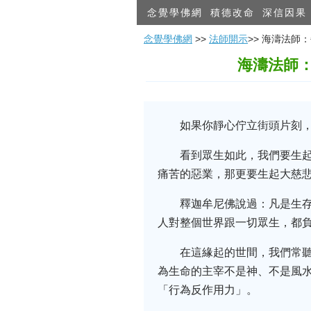
念覺學佛網
積德改命
深信因果
念覺學佛網
>>
法師開示
>> 海濤法
海濤法師
如果你靜心佇立街頭片刻
看到眾生如此，我們要生
痛苦的惡業，那更要生起大慈
釋迦牟尼佛說過：凡是生
人對整個世界跟一切眾生，都
在這緣起的世間，我們常
為生命的主宰不是神、不是風
「行為反作用力」。