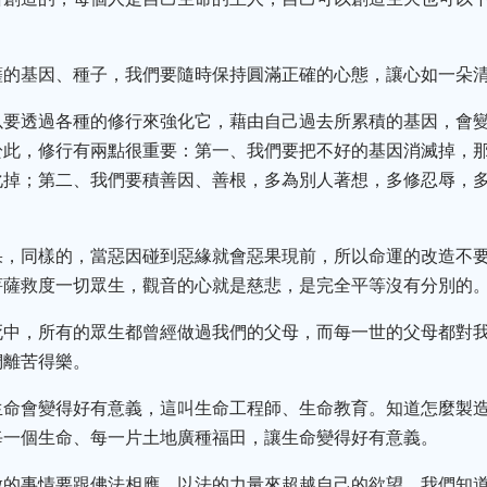
薩的基因、種子，我們要隨時保持圓滿正確的心態，讓心如一朵
以要透過各種的修行來強化它，藉由自己過去所累積的基因，會
於此，修行有兩點很重要：第一、我們要把不好的基因消滅掉，
化掉；第二、我們要積善因、善根，多為別人著想，多修忍辱，
果，同樣的，當惡因碰到惡緣就會惡果現前，所以命運的改造不
菩薩救度一切眾生，觀音的心就是慈悲，是完全平等沒有分別的
死中，所有的眾生都曾經做過我們的父母，而每一世的父母都對
們離苦得樂。
生命會變得好有意義，這叫生命工程師、生命教育。知道怎麼製
每一個生命、每一片土地廣種福田，讓生命變得好有意義。
做的事情要跟佛法相應，以法的力量來超越自己的欲望，我們知