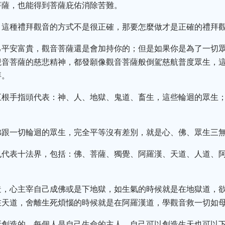
菩薩，也能得到菩薩庇佑消除苦難。
，這種禮拜觀音的方式不是很正確，那要怎麼做才是正確的禮拜
己平安富貴，觀音菩薩還是會加持你的；但是如果你是為了一切
觀音菩薩的慈悲精神，都發願像觀音菩薩般倒駕慈航普度眾生，
拜。
五根手指頭代表：神、人、地獄、鬼道、畜生，這些輪迴的眾生
佛跟一切輪迴的眾生，完全平等沒有差別，就是心、佛、眾生三
也代表十法界，包括：佛、菩薩、獨覺、阿羅漢、天道、人道、
造，心主宰自己成佛或是下地獄，如生氣的時候就是在地獄道，
在天道，舍離生死煩惱的時候就是在阿羅漢道，學觀音救一切如
所創造的，每個人是自己生命的主人，自己可以創造生天也可以