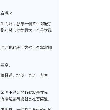
觀音呢？
眾生而拜，願每一個眾生都能了
這樣的發心功德最大，也是對觀
；同時也代表五方佛；合掌當胸
無差別。
阿修羅道、地獄、鬼道、畜生
欲望強不滿足的時候就是在鬼
母有情離苦得樂就是在菩薩道。
下墮地獄，一切都是自己的心所