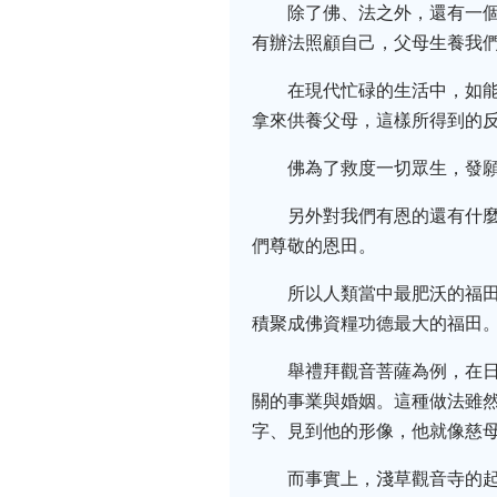
除了佛、法之外，還有一
有辦法照顧自己，父母生養我
在現代忙碌的生活中，如
拿來供養父母，這樣所得到的
佛為了救度一切眾生，發
另外對我們有恩的還有什
們尊敬的恩田。
所以人類當中最肥沃的福
積聚成佛資糧功德最大的福田
舉禮拜觀音菩薩為例，在
關的事業與婚姻。這種做法雖
字、見到他的形像，他就像慈
而事實上，淺草觀音寺的