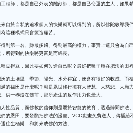
的工程師，都是自己外表的雕刻師，都是自己命運的主人，如果
是來自於自私的追求個人的快樂就可以得到的，所以佛陀教導我
因為這種模式只會製造痛苦。
要得到第一名、賺最多錢、得到最高的權力，事實上這只會為自
獻，所得到的快樂將更富足而綿長。
瓜種豆得豆，因此要如何改造自己呢？最好把種子種在肥沃的田
肥沃的土壤里，季節、陽光、水分得宜，便會有很好的收成。而
圓滿的福田是什麼呢？就是累世修行擁有大智慧、大慈悲、大願
花、供一盞燈在佛前，那所產生的反作用力也最大。
的人性品質，而佛教的信仰則是屬於智慧的教育，透過聽聞佛法
們的恩田，要發願把佛法的漫畫、VCD動畫免費送人，傳播給
輪迴往生極樂，和將來成佛的方法。