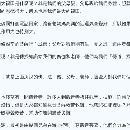
個大福田是什麼呢？就是我們的父母親。父母親給我們身體，照
們的恩德很大，所以也是我們最大的福田。
能偶爾打個電話回家，讓爸爸媽媽高興的話運氣會變好；所以如
反作用力也特別大。
願修艱辛的菩薩行而成佛；父母對我們則有生、養之恩；這兩者
麼呢？就是傳授知識給我們的僧伽和老師，他們為我們「傳道、
田，就是上面所說的佛、法、僧、父母、老師，這些人對我們每
。
日本淺草有一間觀音寺，許多人到觀音寺禮拜觀音，抽籤、許願
然沒錯，但是大家都知道觀音菩薩救苦救難，他慈悲在哪裡呢？
母般尋聲救苦，幫助你離開痛苦災難。
起源，最初是由幾個兄弟在海上撈到一尊觀音菩薩，他們合力為