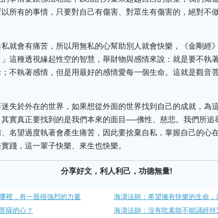
所以所有的事情，只要對自己有傷害、對眾生有傷害的，絕對不
自私就會有痛苦，所以用無私的心幫助別人就會快樂，《金剛經
。」這種透視緣起性空的智慧，舉財物與感情來說：就是要不執
母；不執著感情，但是用最好的感情愛每一個生命。這就是觀音
要迷失於外在的世界，如果想從外面的世界找到自己的成就，為
；其實真正要找到的是我們本來的面目──佛性、慈悲。我們所追
情、名望過度執著會產生痛苦，因此要捨棄自私，掌握自己的心
去實踐，這一輩子快樂、來生也快樂。
分享好文，利人利己，功德無量!
哪裡，有一股很強烈的力量
海濤法師：希望擁有快樂的生命，
菩薩的心？
海濤法師：沒有吃素能不能誦經持