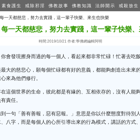
素食護生
戒除邪淫
佛教故事
佛教知識
法師開示
戒殺放生
師：每一天都慈悲，努力去實踐，這一輩子快樂、來生也快樂
：每一天都慈悲，努力去實踐，這一輩子快樂、
時間:2019/10/21 作者:學佛網編輯阿明
，你會發現擦身而過的每一個人，看起來都非常忙碌！忙著去吃
起最大的慈悲心，願每個忙碌都有好的意義，都能夠創造出未來
悲心來為他們修行。
存在這個世界的生命，彼此都是有緣的、互相依存的，沒有人能
負有責任。
聽到一句「善有善報，惡有惡報。」意思是你以什麼態度對待別
水、八字，而是每個人的心所引導出來的行為模式，講話的方式