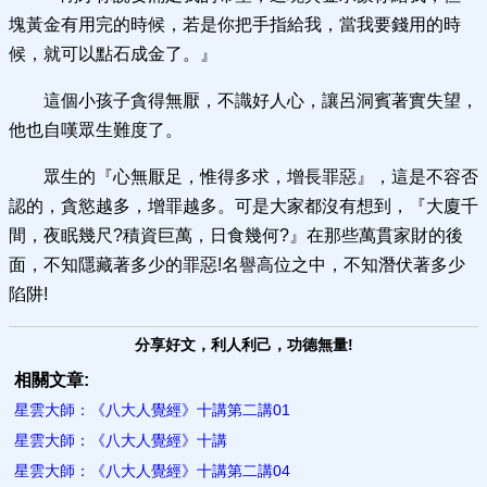
塊黃金有用完的時候，若是你把手指給我，當我要錢用的時
候，就可以點石成金了。』
這個小孩子貪得無厭，不識好人心，讓呂洞賓著實失望，
他也自嘆眾生難度了。
眾生的『心無厭足，惟得多求，增長罪惡』，這是不容否
認的，貪慾越多，增罪越多。可是大家都沒有想到，『大廈千
間，夜眠幾尺?積資巨萬，日食幾何?』在那些萬貫家財的後
面，不知隱藏著多少的罪惡!名譽高位之中，不知潛伏著多少
陷阱!
分享好文，利人利己，功德無量!
相關文章:
星雲大師：《八大人覺經》十講第二講01
星雲大師：《八大人覺經》十講
星雲大師：《八大人覺經》十講第二講04