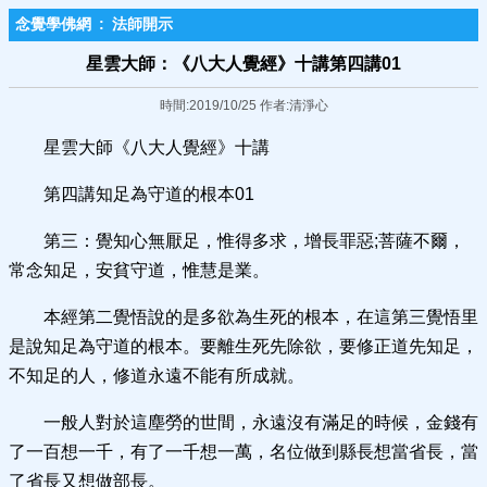
念覺學佛網
:
法師開示
星雲大師：《八大人覺經》十講第四講01
時間:2019/10/25 作者:清淨心
星雲大師《八大人覺經》十講
第四講知足為守道的根本01
第三：覺知心無厭足，惟得多求，增長罪惡;菩薩不爾，
常念知足，安貧守道，惟慧是業。
本經第二覺悟說的是多欲為生死的根本，在這第三覺悟里
是說知足為守道的根本。要離生死先除欲，要修正道先知足，
不知足的人，修道永遠不能有所成就。
一般人對於這塵勞的世間，永遠沒有滿足的時候，金錢有
了一百想一千，有了一千想一萬，名位做到縣長想當省長，當
了省長又想做部長。