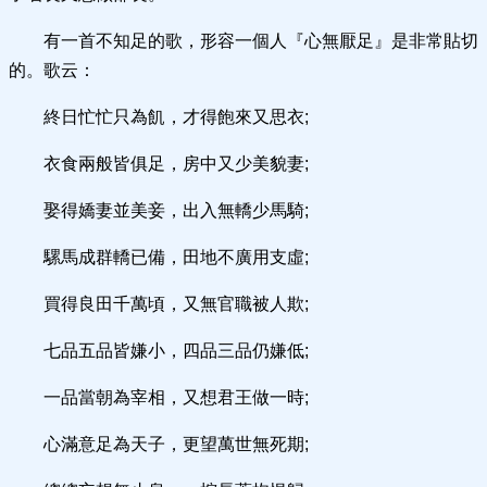
有一首不知足的歌，形容一個人『心無厭足』是非常貼切
的。歌云：
終日忙忙只為飢，才得飽來又思衣;
衣食兩般皆俱足，房中又少美貌妻;
娶得嬌妻並美妾，出入無轎少馬騎;
騾馬成群轎已備，田地不廣用支虛;
買得良田千萬頃，又無官職被人欺;
七品五品皆嫌小，四品三品仍嫌低;
一品當朝為宰相，又想君王做一時;
心滿意足為天子，更望萬世無死期;