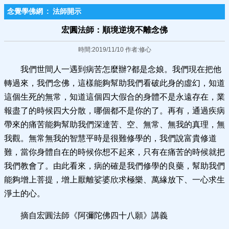
念覺學佛網
:
法師開示
宏圓法師：順境逆境不離念佛
時間:2019/11/10 作者:修心
我們世間人一遇到病苦怎麼辦?都是念娘。我們現在把他
轉過來，我們念佛，這樣能夠幫助我們看破此身的虛幻，知道
這個生死的無常，知道這個四大假合的身體不是永遠存在，業
報盡了的時候四大分散，哪個都不是你的了。再有，通過疾病
帶來的痛苦能夠幫助我們深達苦、空、無常、無我的真理，無
我觀。無常無我的智慧平時是很難修學的，我們說富貴修道
難，當你身體自在的時候你想不起來，只有在痛苦的時候就把
我們教會了。由此看來，病的確是我們修學的良藥，幫助我們
能夠增上菩提，增上厭離娑婆欣求極樂、萬緣放下、一心求生
淨土的心。
摘自宏圓法師《阿彌陀佛四十八願》講義