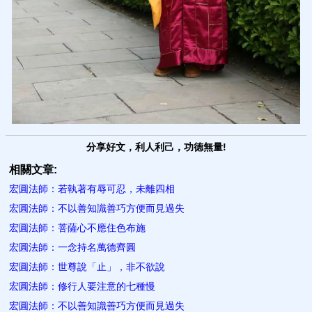
分享好文，利人利己，功德無量!
相關文章:
宏圓法師：若執著有辱可忍，未離四相
宏圓法師：不以善知識善巧方便而見過失
宏圓法師：菩薩心不應住色布施
宏圓法師：一念持名萬德齊圓
宏圓法師：世尊說「止」，非不欲說
宏圓法師：修行人要注意的七種慢
宏圓法師：不以善知識善巧方便而見過失