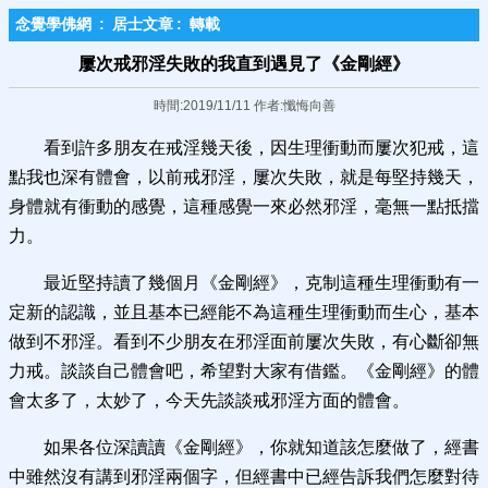
念覺學佛網
:
居士文章
:
轉載
屢次戒邪淫失敗的我直到遇見了《金剛經》
時間:2019/11/11 作者:懺悔向善
看到許多朋友在戒淫幾天後，因生理衝動而屢次犯戒，這
點我也深有體會，以前戒邪淫，屢次失敗，就是每堅持幾天，
身體就有衝動的感覺，這種感覺一來必然邪淫，毫無一點抵擋
力。
最近堅持讀了幾個月《金剛經》，克制這種生理衝動有一
定新的認識，並且基本已經能不為這種生理衝動而生心，基本
做到不邪淫。看到不少朋友在邪淫面前屢次失敗，有心斷卻無
力戒。談談自己體會吧，希望對大家有借鑑。《金剛經》的體
會太多了，太妙了，今天先談談戒邪淫方面的體會。
如果各位深讀讀《金剛經》，你就知道該怎麼做了，經書
中雖然沒有講到邪淫兩個字，但經書中已經告訴我們怎麼對待