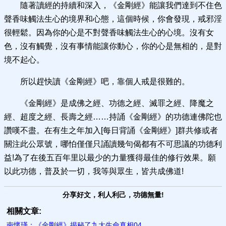
隨著讀經的持續和深入，《金剛經》能讓我們達到不住色
聲香味觸法生心的境界和心態，這個時候，你會發現，戒邪淫
很輕鬆。因為你的心是不對聲香味觸法生心的心境。沒有女
色，沒有觸覺，沒有事情能讓你動心，你的心是無相的，是對
境不起心。
所以趕快讀《金剛經》吧，靠個人戒是很難的。
《金剛經》是成佛之經、功德之經、滅罪之經、降魔之
經、超度之經、長壽之經……持誦《金剛經》的功德連佛陀也
讚嘆不盡。在有生之年加入[每日背誦《金剛經》]群共修或者
關注此公眾號，哪怕僅僅只誦讀幾句偈都有不可思議的功德利
益!為了在後五百年里以最少的力量獲得最佳的修行效果。願
以此功德，普及於一切，我等與眾生，皆共成佛道!
分享好文，利人利己，功德無量!
相關文章:
南懷瑾：《金剛經》揭秘了九大生命真相04