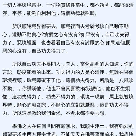
一切人事環境當中、一切物質條件當中，都不執著，都能得清
淨、平等，能夠自利利他，這個功德就殊勝。
所以順逆境界都要去。順境裡面去考驗考驗自己動不動
心，還動不動貪心?貪愛之心有沒有?如果沒有，自己功夫得
力了。惡境裡面，也去看看自己有沒有討厭的心;如果這個厭
惡的心沒有，自己功夫得力了。
所以自己功夫不要問人，問人，當然高明的人知道，你的
言語、態度能看的出來。功夫得力的人是心清淨，無論在哪個
環境裡頭，環境障礙不了他，這個功夫得力。所謂是「八風吹
不動」，你讚嘆他，他也不會真喜歡;你毀謗他，他也不生煩
惱，這功夫得力了。功夫不得力的，環境一現前，馬上就被境
界轉，順心的就貪戀，不順心的立刻就厭惡，這是功夫不得
力。所以這是教給我們希求、不希求都不要去想。
學佛之人在這個世間有願無求。我願生淨土，我有強烈的
願望要求生西方極樂世界。不能天天在佛菩薩面前求，我趕快