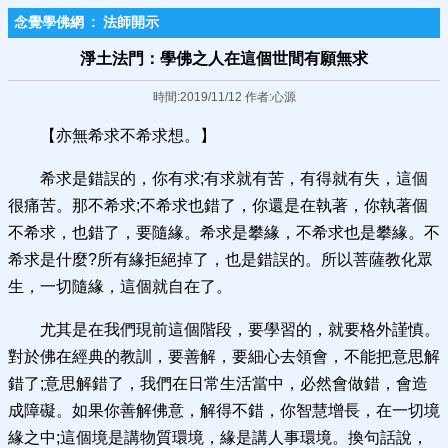
念覺學佛網
:
法師開示
淨土法門：學佛之人在這個世間有願無求
時間:2019/11/12 作者:心源
【亦無希求不希求想。】
希求是錯誤的，你有求;有求就有苦，有得就有失，這個
很痛苦。那不希求;不希求也錯了，你還是在執著，你執著個
不希求，也錯了，要隨緣。希求是攀緣，不希求也是攀緣。不
希求是什麼?所有緣拒絕掉了，也是錯誤的。所以菩薩教化眾
生，一切隨緣，這個就自在了。
尤其是在我們現前這個階段，要學習的，就要格外謹慎。
對於佛在經典的教訓，要善解，要細心去領會，不能把意思解
錯了;意思解錯了，我們在日常生活當中，必然會做錯，會造
成障礙。如果你善解佛意，解得不錯，你智慧增長，在一切境
緣之中;這個境是講物質環境，緣是講人事環境。換句話說，