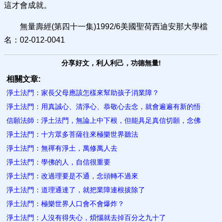
這才會成就。
無量壽經(第四十一集)1992/6美國聖荷西迪安那大學檔
名：02-012-0041
分享好文，利人利己，功德無量!
相關文章:
淨土法門：家長父母應該怎樣來幫助孩子消業障？
淨土法門：用真誠心、清淨心、恭敬心去念，就會遍遍有新的悟
信願法師：淨土法門，無論上中下根，但能具足真信切願，念佛
淨土法門：十方眾多菩薩往來極樂世界聽法
淨土法門：無禪有淨土，萬修萬人去
淨土法門：學佛的人，自信很重要
淨土法門：改過理要是不通，念頭轉不過來
淨土法門：道理通達了，就把業障連根拔除了
淨土法門：極樂世界人口會不會爆炸？
淨土法門：人沒有得失心，煩惱就去掉百分之九十了