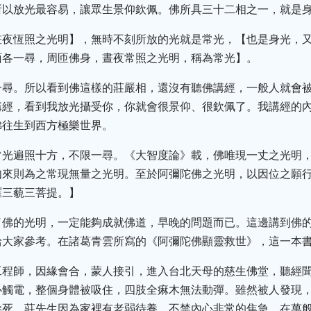
所以放光最容易，讓眾生景仰欽佩。佛所具三十二相之一，就是
晝夜恆照之光明】，無時不刻所放的光就是常光，【也是身光，
面各一尋，周匝佛身，晝夜常照之光明，稱為常光】。
一尋。所以看到佛這樣的莊嚴相，還沒有聽佛講經，一般人就會
講經，看到我放光攝受你，你就會很景仰、很欽佩了。我講經的內
佛往生到西方極樂世界。
常光遍照十方，不限一尋。《大智度論》載，佛唯現一丈之光明
如來則為之常現無量之光明。至於阿彌陀佛之光明，以因位之願
羅三藐三菩提。】
了佛的光明，一定能夠成就佛道，早晚的問題而已。這邊講到佛
給大家參考。在諸葛青雲所寫的《阿彌陀佛顯靈救世》，這一本
工程師，因緣會合，蒙人接引，進入台北天母的慈生佛堂，聽經
心觸電，整個身體被吸住，四肢全痳木無法動彈。雖然被人發現
慘死。莊先生因為家裡有老弱待養，不禁內心非常的焦急，在萬