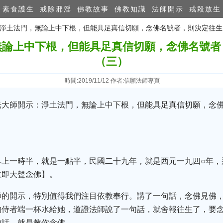
素食護生
戒除邪淫
佛教故事
佛教知識
法師開示
戒殺放生
師：淨土法門，無論上中下根，但能具足真信切願，念佛名號者，則決定往
無論上中下根，但能具足真信切願，念佛名號者
（三）
時間:2019/11/12 作者:信願法師專頁
光大師開示：淨土法門，無論上中下根，但能具足真信切願，念
早上一時半，就是一點半，民國二十九年，就是西元一九四○年，
訖即大聲念佛】。
師的開示，特別值得我們注目依教奉行。講了一句話，念佛見佛
的侍者端一杯水給她，道證法師說了一句話，就舍報往生了，要
句話，就是教你念佛。