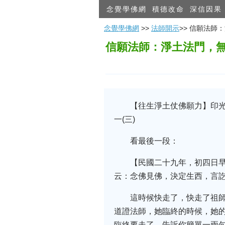
念覺學佛網
積德改命
深信因果
念覺學佛網
>>
法師開示
>> 信願法
信願法師：淨土法門，
【往生淨土仗佛願力】印
一(三)
看最後一段：
【民國二十九年，初四日
云：念佛見佛，決定生西，言
這時候快走了，快走了祖
道證法師，她臨終的時候，她
臨終要走了，告訴你簡單一兩