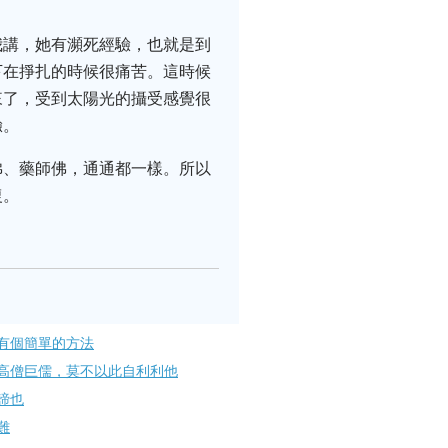
我講，她有瀕死經驗，也就是到
下在掙扎的時候很痛苦。這時候
來了，受到太陽光的攝受感覺很
驗。
佛、藥師佛，通通都一樣。所以
復。
有個簡單的方法
高僧巨儒，莫不以此自利利他
諦也
難