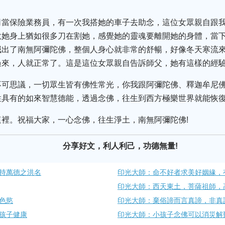
司當保險業務員，有一次我搭她的車子去助念，這位女眾親自跟
說她身上猶如很多刀在割她，感覺她的靈魂要離開她的身體，當
喊出了南無阿彌陀佛，整個人身心就非常的舒暢，好像冬天寒流
過來，人就正常了。這是這位女眾親自告訴師父，她有這樣的經
不可思議，一切眾生皆有佛性常光，你我跟阿彌陀佛、釋迦牟尼
性具有的如來智慧德能，透過念佛，往生到西方極樂世界就能恢
裡。祝福大家，一心念佛，往生淨土，南無阿彌陀佛!
分享好文，利人利己，功德無量!
持萬德之洪名
印光大師：命不好者求美好姻緣，
印光大師：西天東土，菩薩祖師，
色慾
印光大師：棄俗諦而言真諦，非真
孩子健康
印光大師：小孩子念佛可以消災解