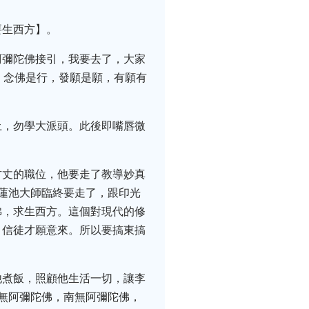
要生西方】。
阿彌陀佛接引，我要去了，大家
。念佛是行，發願是願，有願有
土，勿學大派頭。此後即嘴唇微
方丈的職位，他要走了教導妙真
蓮池大師臨終要走了，跟印光
佛，求生西方。這個對現代的修
，信徒才願意來。所以要搞東搞
他煮飯，照顧他生活一切，讓李
無阿彌陀佛，南無阿彌陀佛，