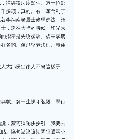
課，講經說法度眾生。這一位鄭
一千多顆，真的。有一顆舍利子
跟著李炳南老居士修學佛法，絕
居士，還在大陸的時候，印光大
師的指示是先說後驗。後來李炳
很有名的。像淨空老法師、慧律
代人大部份出家人不會這樣子
珠無數。師一生操守弘毅，學行
他說：蒙阿彌陀佛接引，我要去
五點。換句話說這期間經過兩小