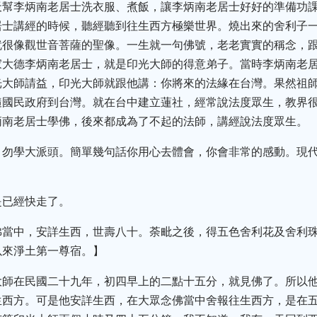
天幫李炳南老居士洗衣服、煮飯，讓李炳南老居士好好的準備功
居士講經的時候，聽經聽到往生西方極樂世界。燒出來的舍利子
就很像觀世音菩薩的聖像。一生就一句佛號，老老實實的稱念，
家大德李炳南老居士，就是印光大師的得意弟子。當時李炳南老
光大師請益，印光大師就跟他講：你將來的法緣在台灣。果然祖
隨國民政府到台灣。就在台中建立蓮社，經常說法度眾生，教界
炳南老居士學佛，後來都成為了不起的法師，講經說法度眾生。
，勿學大派頭。簡單幾句話你用心去體會，你會非常的感動。現
是已經快走了。
佛當中，安詳生西，世壽八十。荼毗之後，得五色舍利花及舍利
以來淨土第一尊宿。】
大師在民國二十九年，初四早上的二點十五分，就見佛了。所以
生西方。可是他安詳生西，在大眾念佛當中舍報往生西方，是在