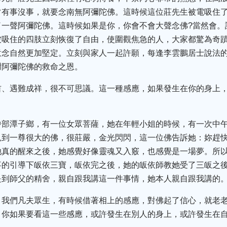
常有事沒事，就要念南無阿彌陀佛。這時候這位莊先生被電吸住
了一聲阿彌陀佛。這時候如果是你，你會不會大聲念佛?當然會。
被吸住的四肢立刻恢復了自由，使圍觀焦急的人，大家都驚為奇
意念自然更加堅定。立刻與家人一起許願，每逢李雲鵬居士說法
謝阿彌陀佛的救命之恩。
吉、遇難成祥，很不可思議。這一種感應，如果發生在你的身上
中部潭子鄉，有一位女眾菩薩，她在年輕小姐的時候，有一次中
見到一尊很大的佛，很莊嚴，金光閃閃，這一位佛告訴她：妳趕
她真的醒來之後，她感覺好像靈魂又入竅，也感覺是一場夢。所
事的引導下皈依三寶，皈依完之後，她的皈依師教她受了三皈之
是到師父的精舍，親自跟我講這一件事情，她本人親自跟我講的
，我們凡夫眾生，有時候借著相上的感應，對佛起了信心，就老
。你如果要看這一些感應，或許發生在別人的身上，或許發生在