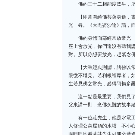
佛的三十二相能度眾生，
【即常圍繞佛菩薩身邊，
光一尋。《大毘婆沙論》謂，
佛的身體面部經常放常光
座上會放光，你們還沒有聽我
對。所以你想要放光，趕緊念
【大乘經典則謂，諸佛以
眼微不堪見。若利根福厚者，
生若見佛之常光，必得阿耨多
這一點是最重要，我們見
父來講一則，念佛免難的故事
有一位莊先生，他是水電
人修理公寓屋頂的水塔，不小
眼睜睜地看著莊先生可能必遭