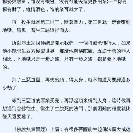
權勢與財富，還沒有機會、沒有可能去造更多的業;一旦你有
權有財了，縱情酒色，造的業可就大了。
再一投生就是第三世了，隨著業力，第三世就一定會墮到
地獄、餓鬼、畜生三惡道裡面去。
所以淨土宗祖師總是開示我們：一個持戒念佛行人，如果
他不能求生西方極樂世界，那麼他與旃陀羅、五逆十惡的罪人
相比，下地獄只是一步之遙。只有一步之遙，都是要下地獄
的。
到了三惡道里，再想出頭，得人身，就不知道又要經過多
少劫了。
等到三惡道的罪業受完，再浮起頭來得到人身，這時候再
想遇到念佛往生、當生了生脫死的法門，那個困難的程度就比
登天還要難了。
《佛說無量壽經》上講：有很多菩薩能生起佛法廣大威德