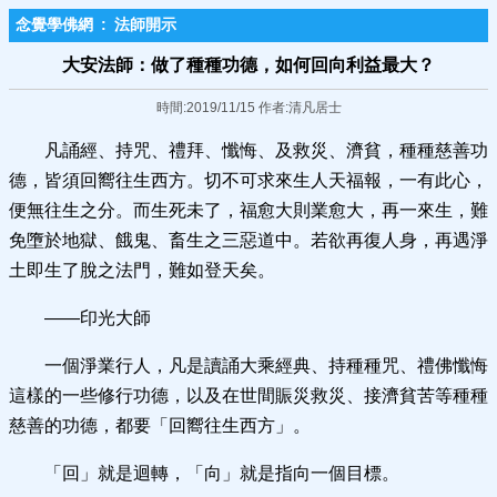
念覺學佛網
:
法師開示
大安法師：做了種種功德，如何回向利益最大？
時間:2019/11/15 作者:清凡居士
凡誦經、持咒、禮拜、懺悔、及救災、濟貧，種種慈善功
德，皆須回嚮往生西方。切不可求來生人天福報，一有此心，
便無往生之分。而生死未了，福愈大則業愈大，再一來生，難
免墮於地獄、餓鬼、畜生之三惡道中。若欲再復人身，再遇淨
土即生了脫之法門，難如登天矣。
——印光大師
一個淨業行人，凡是讀誦大乘經典、持種種咒、禮佛懺悔
這樣的一些修行功德，以及在世間賑災救災、接濟貧苦等種種
慈善的功德，都要「回嚮往生西方」。
「回」就是迴轉，「向」就是指向一個目標。