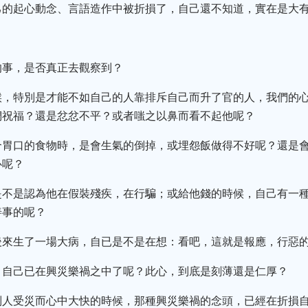
己的起心動念、言語造作中被折損了，自己還不知道，實在是大
？
的事，是否真正去觀察到？
候，特別是才能不如自己的人靠排斥自己而升了官的人，我們的
們祝福？還是忿忿不平？或者嗤之以鼻而看不起他呢？
合胃口的食物時，是會生氣的倒掉，或埋怨飯做得不好呢？還是
心呢？
是不是認為他在假裝殘疾，在行騙；或給他錢的時候，自己有一
善事的呢？
後來生了一場大病，自已是不是在想：看吧，這就是報應，行惡
，自己已在興災樂禍之中了呢？此心，到底是刻薄還是仁厚？
別人受災而心中大快的時候，那種興災樂禍的念頭，已經在折損