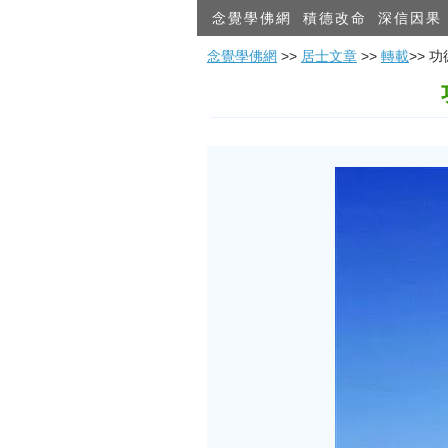
念覺學佛網
積德改命
深信因果
念覺學佛網
>>
居士文章
>>
轉載
>>