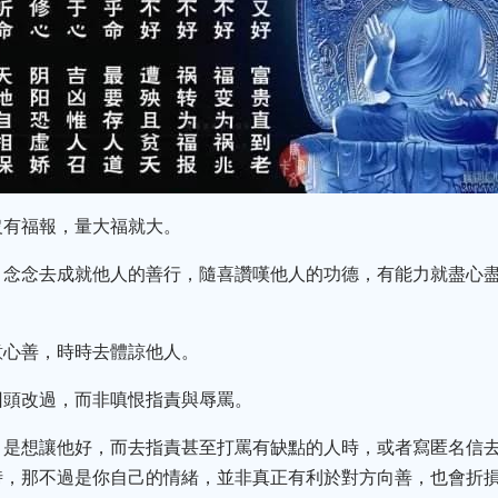
沒有福報，量大福就大。
，念念去成就他人的善行，隨喜讚嘆他人的功德，有能力就盡心
意心善，時時去體諒他人。
回頭改過，而非嗔恨指責與辱罵。
，是想讓他好，而去指責甚至打罵有缺點的人時，或者寫匿名信
時，那不過是你自己的情緒，並非真正有利於對方向善，也會折