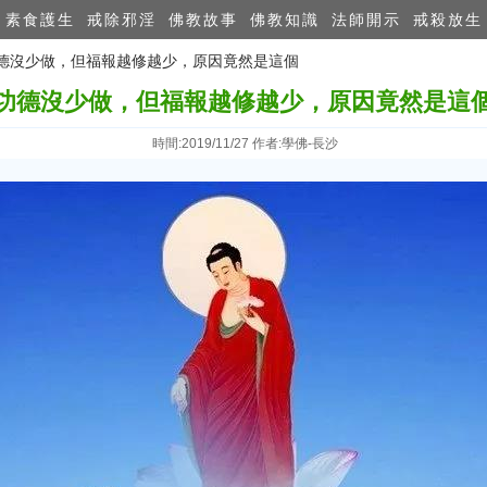
素食護生
戒除邪淫
佛教故事
佛教知識
法師開示
戒殺放生
 功德沒少做，但福報越修越少，原因竟然是這個
功德沒少做，但福報越修越少，原因竟然是這
時間:2019/11/27 作者:學佛-長沙