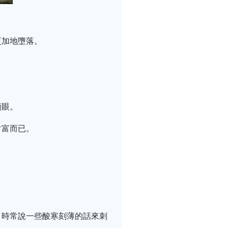
。
更加地墮落。
順眼。
財富而已。
，時常說一些酸寒刻薄的話來刺