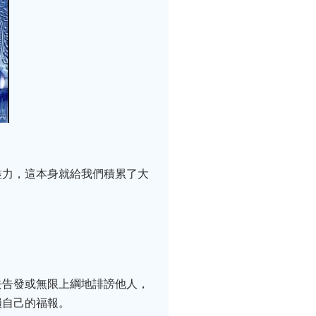
盡力，這本身就給我們積累了大
去告發或無限上綱地誹謗他人，
損自己的福報。