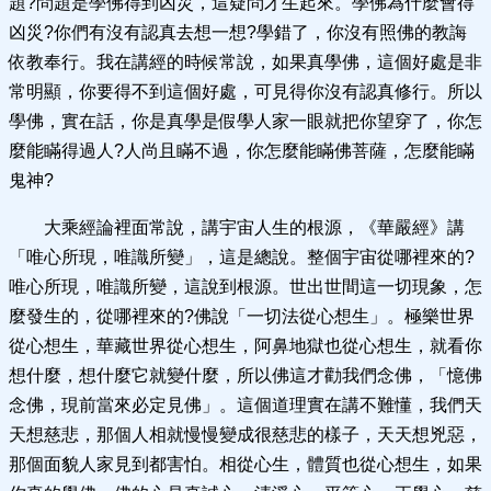
題?問題是學佛得到凶災，這疑問才生起來。學佛為什麼會得
凶災?你們有沒有認真去想一想?學錯了，你沒有照佛的教誨
依教奉行。我在講經的時候常說，如果真學佛，這個好處是非
常明顯，你要得不到這個好處，可見得你沒有認真修行。所以
學佛，實在話，你是真學是假學人家一眼就把你望穿了，你怎
麼能瞞得過人?人尚且瞞不過，你怎麼能瞞佛菩薩，怎麼能瞞
鬼神?
大乘經論裡面常說，講宇宙人生的根源，《華嚴經》講
「唯心所現，唯識所變」，這是總說。整個宇宙從哪裡來的?
唯心所現，唯識所變，這說到根源。世出世間這一切現象，怎
麼發生的，從哪裡來的?佛說「一切法從心想生」。極樂世界
從心想生，華藏世界從心想生，阿鼻地獄也從心想生，就看你
想什麼，想什麼它就變什麼，所以佛這才勸我們念佛，「憶佛
念佛，現前當來必定見佛」。這個道理實在講不難懂，我們天
天想慈悲，那個人相就慢慢變成很慈悲的樣子，天天想兇惡，
那個面貌人家見到都害怕。相從心生，體質也從心想生，如果