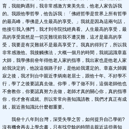
育，我能夠遇到，我非常感激方東美先生，他老人家告訴我
的。我跟他學哲學，他告訴我：「佛經哲學是世界上所有哲學
的最高峰，學佛是人生最高的享受。」我就是因為這兩句話，
他接引我入佛門，我才到寺院找經典看。人生最高的享受，最
高的享受當然是一切災難現前我不遭災難，這才是最高的享
受，我要是有災難就不是最高享受了。我真的得到了，所以我
非常感激他。我接觸佛法，大概一個月的時間，我就認識章嘉
大師，我學佛前叄年得他老人家的指導，我出家也是他老人家
給我決定的，他說這個路子好，是他給我選定的。章嘉大師圓
寂之後，我才到台中親近李炳南老居士，跟他十年。不好學不
行，學了之後要認真去做。你學，學了做不到，這個老師他也
不會教你，你要認真努力去做，老師才真的關心你，真的指導
你，你才會有成就。所以常常向善知識請教，我們才真正有成
就，親近善知識比什麼都重要。
我叄十八年到台灣，深受失學之苦，如何提升自己學術?
沒有機會再去上學念書，只有找空餘的時間去親近這些善知