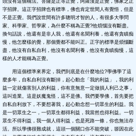
頭沒有這個稱法。菩薩是正等正覺，阿羅漢是正覺，佛家之正
字招牌。這正字招牌也有標準，佛也肯定世間人有覺悟，但是
不是正覺。我們說世間有許多聰明才智的人，有很多大學問
家、科學家、哲學家，為什麼不稱為正覺?他煩惱沒有斷盡。
換句話說，他還有是非人我，他還有名聞利養，他還有貪瞋痴
慢，他怎麼樣的覺，那個覺都不能叫正。正字的標準是煩惱斷
盡，他沒有自私自利，他沒有名聞利養，他沒有貪瞋痴慢，這
樣的人才能稱為正覺。
用這個標準來界定，我們到底是在什麼地位?學佛學了這
麼多年，自私自利沒有斷掉，起心動念「我的利益」，我的利
益一定就傷害別人的利益，你有意無意一定做損人利己之事，
這叫造業。這是妖魔鬼怪，這不是佛。我們要學佛，首先要把
自私自利放下，不要想著我，起心動念想一切眾生的利益。我
是一切眾生之一，一切眾生都得利益，我當然也得利益。一切
眾生不得利益，我一個人得利益，也是死路一條，你也無法存
活。所以學佛很難成就，這頭一個關口你不能突破，塬因在此