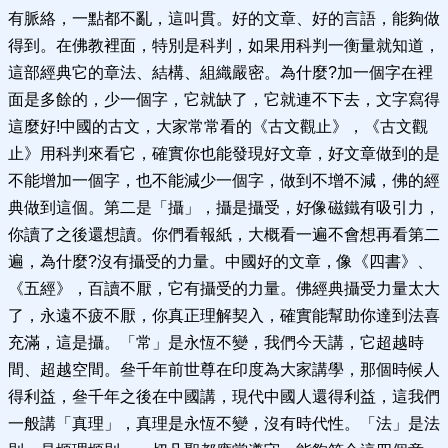
有脈絡，一點都不亂，這叫貫。好的文章、好的言語，能夠做
得到。在佛教裡面，特別是科判，如果用科判一衡量就知道，
這部經典它的章法、結構、組織嚴密。為什麼?加一個字在裡
面是多餘的，少一個字，它就缺了，它就連不下去，文字寫得
這麼好!中國的古文，大家常常看的《古文觀止》，《古文觀
止》用科判來看它，確實你也能發現好文章，好文章做到的是
不能增加一個字，也不能減少一個字，做到不增不減，佛的經
典做到這個。第二是「攝」，攝是攝受，好像磁鐵有吸引力，
你讀了之後還想讀。你們看報紙，大概看一遍不會想再看第二
遍，為什麼?沒有攝受的力量。中國好的文章，像《四書》、
《五經》，百讀不厭，它有攝受的力量。佛經典攝受力量太大
了，永遠不疲不厭，你真正理解契入，確實能幫助你達到法喜
充滿，這是攝。「常」是永恆不變，我們今天講，它超越時
間、超越空間。叄千年前世尊在印度為大家講學，那個時候人
得利益，叄千年之後在中國講，現代中國人還得利益，這我們
一般講「真理」，真理是永恆不變，沒有時代性。「法」是法