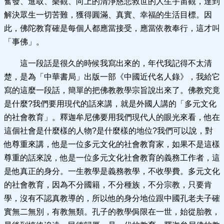
奮發、進取、樂觀、向上的清淨慈悲救世的人生宇宙觀，達到
解決眾生一切苦難，獲得圓滿、真實、幸福的生活目標。因
此，佛陀教育確是每個人都應當接受，應當依教奉行，這才叫
「事佛」。
這一段話是很久的時候我寫出來的，年代我記得不太清
楚，是為「中華書局」出版一部《中國近代名人錄》，我給它
寫的這麼一段話，簡單的把佛教教學宗旨說出來了。佛教究竟
是什麼?我們要用現代的話來講，就是外國人講的「多元文化
的社會教育」。釋迦牟尼佛要用我們現代人的眼光來看，他在
這個社會是什麼樣的人物?是什麼樣的地位?我們可以說，對
他尊重來講，他是一位多元文化的社會教育家，如果不是這樣
尊重的話來說，他是一位多元文化社會教育的義務工作者，這
是他真正的身分。一生教學是義務教學，不收學費。多元文化
的社會教育，因為不分國籍，不分種族，不分宗教，只要肯
學，沒有不認真教導的，所以他的身分地位跟中國孔老夫子確
實無二無別，有教無類。孔子的教學侷限在一世，始從胎教，