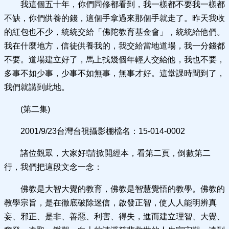
我這個五十年，你們同修都看到，我一樣都不要我一樣都
不缺，你們供養的錢，這個手拿過來那個手就走了。昨天我收
的紅包也不少，統統交給「佛陀教育基金會」，統統給他們。
我在什麼地方，信徒供養我的，我交給當地道場，我一分錢都
不要。道場建立好了，馬上找幾個年輕人交給他，我也不要，
多事不如少事，少事不如無事，無事才好。這堂課時間到了，
我們就講到此地。
(第二集)
2001/9/23台灣台視攝影棚檔名：15-014-0002
諸位觀眾，大家好!請掀開經本，看第二頁，倒數第二
行，我們把這段文念一念：
佛教是大智大覺的教育，佛教是智慧覺悟的教學。佛教的
教學宗旨，是在徹底破除迷信，啟發正智，使人人能明辨真
妄、邪正、是非、善惡、利害、得失，進而建立理智、大覺、