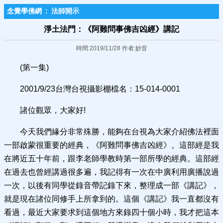
念覺學佛網
:
法師開示
淨土法門：《阿難問事佛吉凶經》講記
時間:2019/11/28 作者:妙音
(第一集)
2001/9/23台灣台視攝影棚檔名：15-014-0001
諸位觀眾，大家好!
今天我們緣分非常殊勝，能夠在台視為大家介紹佛法裡面
一部啟蒙很重要的經典，《阿難問事佛吉凶經》。這部經是我
在將近五十年前，跟李老師學教時第一部所學的經典。這部經
在過去也曾經講過很多遍，我記得有一次在中廣利用廣播說過
一次，以後有同學從錄音帶記錄下來，整理成一部《講記》，
就是現在諸位同修手上所拿到的。這個《講記》我一直都沒有
看過，最近大家要求到這個地方來錄四十個小時，我才把這本