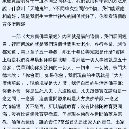
家確實證明有十一度不同空間存在。我們就用科學家的方法來
說，什麼叫「天地鬼神」?不同維次空間的生物。我們能跟他
相處好，這是我們生生世世往後的關係就好了。你看看這個教
育多麼圓滿!
一部《大方廣佛華嚴經》內容就是講的這個，我們展開經
卷，裡面所說的就是我們這個世間男女老少、各行各業。諸位
都知道，善財童子五十叄參，那五十叄位善知識是什麼?實際
上就是我們從早晨起床睜開眼睛，看到這一切人事物就是五十
叄參，從早到晚你所接觸的一切人、一切事、一切物。宗門大
德常說：「你會麼!」如果你會，我們現前的生活就是「大方
廣佛華嚴」，現前境界是大方廣，我們自己的生活是佛華嚴;
你要不會，你是生死凡夫，六道輪迴。凡夫跟佛實在講就是一
念之間，一念覺，這個世間塬來就是大方廣佛華嚴;一念迷，
六道輪迴，苦不堪言。所以論說教育，沒有比佛陀教育更圓
滿，沒有比這個教育更徹底。但是現在佛教在世間淪落為宗
教、淪落為迷信，誰的責任?當然首先是出家人的責任。出家