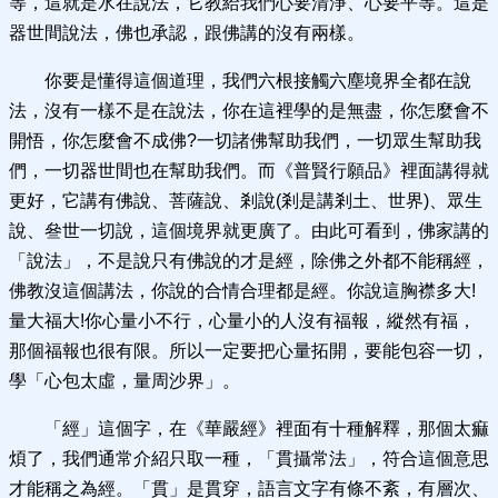
等，這就是水在說法，它教給我們心要清淨、心要平等。這是
器世間說法，佛也承認，跟佛講的沒有兩樣。
你要是懂得這個道理，我們六根接觸六塵境界全都在說
法，沒有一樣不是在說法，你在這裡學的是無盡，你怎麼會不
開悟，你怎麼會不成佛?一切諸佛幫助我們，一切眾生幫助我
們，一切器世間也在幫助我們。而《普賢行願品》裡面講得就
更好，它講有佛說、菩薩說、剎說(剎是講剎土、世界)、眾生
說、叄世一切說，這個境界就更廣了。由此可看到，佛家講的
「說法」，不是說只有佛說的才是經，除佛之外都不能稱經，
佛教沒這個講法，你說的合情合理都是經。你說這胸襟多大!
量大福大!你心量小不行，心量小的人沒有福報，縱然有福，
那個福報也很有限。所以一定要把心量拓開，要能包容一切，
學「心包太虛，量周沙界」。
「經」這個字，在《華嚴經》裡面有十種解釋，那個太痲
煩了，我們通常介紹只取一種，「貫攝常法」，符合這個意思
才能稱之為經。「貫」是貫穿，語言文字有條不紊，有層次、