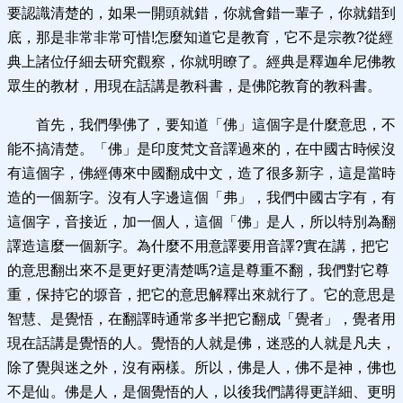
要認識清楚的，如果一開頭就錯，你就會錯一輩子，你就錯到
底，那是非常非常可惜!怎麼知道它是教育，它不是宗教?從經
典上諸位仔細去研究觀察，你就明瞭了。經典是釋迦牟尼佛教
眾生的教材，用現在話講是教科書，是佛陀教育的教科書。
首先，我們學佛了，要知道「佛」這個字是什麼意思，不
能不搞清楚。「佛」是印度梵文音譯過來的，在中國古時候沒
有這個字，佛經傳來中國翻成中文，造了很多新字，這是當時
造的一個新字。沒有人字邊這個「弗」，我們中國古字有，有
這個字，音接近，加一個人，這個「佛」是人，所以特別為翻
譯造這麼一個新字。為什麼不用意譯要用音譯?實在講，把它
的意思翻出來不是更好更清楚嗎?這是尊重不翻，我們對它尊
重，保持它的塬音，把它的意思解釋出來就行了。它的意思是
智慧、是覺悟，在翻譯時通常多半把它翻成「覺者」，覺者用
現在話講是覺悟的人。覺悟的人就是佛，迷惑的人就是凡夫，
除了覺與迷之外，沒有兩樣。所以，佛是人，佛不是神，佛也
不是仙。佛是人，是個覺悟的人，以後我們講得更詳細、更明