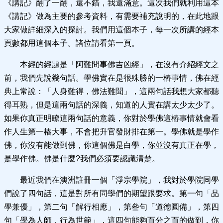
《講記》翻了一翻，還不錯，我還滿意。這次我們就利用這本
《講記》做為主要的參考資料，有需要補充說明的，在此地跟
大家做詳細深入的探討。我們用這個本子，每一次所講的經本
頁數都用這個本子。諸位請看第一頁。
本經的經題是「阿難問事佛吉凶經」，在沒有介紹經文之
前，我們先說幾句話。學佛實在是很殊勝的一樁事情，佛在經
典上常說：「人身難得，佛法難聞」，這兩句話我想大家都聽
得耳熟，但是這兩句話的深義，知道的人實在講太少太少了。
如果你真正明瞭這兩句話的意義，你對於學佛這樁事情就會看
作人生第一樁大事，不會把升官發財排在第一。學佛就是學作
佛，你沒有能做到佛，你這個佛是白學，你並沒有真正在學，
是學作佛。佛是什麼?我們必須要認識清楚。
最近我們在澳洲註冊一個「淨宗學院」，我對於學院同學
們說了四句話，這是對所有同學們的期望跟要求。第一句「品
學兼優」，第二句「解行相應」，第叄句「道德圓備」，第四
句「學為人師，行為世範」，這四句能夠百分之百的做到，你