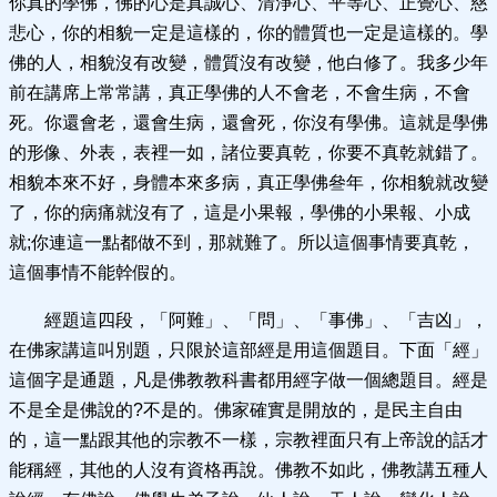
你真的學佛，佛的心是真誠心、清淨心、平等心、正覺心、慈
悲心，你的相貌一定是這樣的，你的體質也一定是這樣的。學
佛的人，相貌沒有改變，體質沒有改變，他白修了。我多少年
前在講席上常常講，真正學佛的人不會老，不會生病，不會
死。你還會老，還會生病，還會死，你沒有學佛。這就是學佛
的形像、外表，表裡一如，諸位要真乾，你要不真乾就錯了。
相貌本來不好，身體本來多病，真正學佛叄年，你相貌就改變
了，你的病痛就沒有了，這是小果報，學佛的小果報、小成
就;你連這一點都做不到，那就難了。所以這個事情要真乾，
這個事情不能幹假的。
經題這四段，「阿難」、「問」、「事佛」、「吉凶」，
在佛家講這叫別題，只限於這部經是用這個題目。下面「經」
這個字是通題，凡是佛教教科書都用經字做一個總題目。經是
不是全是佛說的?不是的。佛家確實是開放的，是民主自由
的，這一點跟其他的宗教不一樣，宗教裡面只有上帝說的話才
能稱經，其他的人沒有資格再說。佛教不如此，佛教講五種人