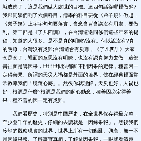
就成佛了，這是我們做人處世的目標。這四句話從哪裡做起?
我跟同學們列了六個科目，儒學的科目要從《弟子規》做起，
《弟子規》上字字句句要落實，會念會背會講沒有用處，要做
到。第二部是《了凡四訓》，在台灣這邊同修們這些年來的提
倡，知道的人很多。是不是真的明瞭?沒有。何以說沒有?真
的明瞭，台灣沒有災難;台灣還會有災難，《了凡四訓》大家
念是念了，裡面的意思沒有明瞭，也沒有認真努力去做。這部
書裡面是講因果，世出世間法都離不開因果的定律，種善因一
定得善果。所謂的天災人禍都是外面的境界，佛在經典裡面常
常教導我們「境隨心轉」。然後你就理解，天災也好，人禍也
好，根源是什麼?根源是我們的起心動念，種善因必定得善
果，種不善的因一定有災難。
我們看歷史，特別是中國歷史，在全世界保存得最完整，
至少叄千年的歷史，仔細的去讀就是「因緣果報」。然後我們
冷靜的觀察現實的世界，世界上所有一切動亂、興衰，無一不
是因緣果報。了解事實真相，了解業因果報，一眼就看清楚、