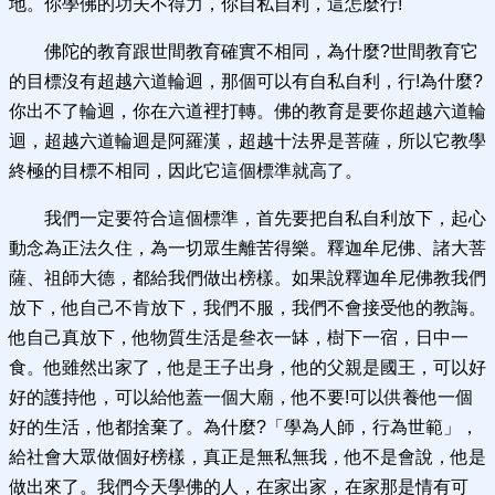
地。你學佛的功夫不得力，你自私自利，這怎麼行!
佛陀的教育跟世間教育確實不相同，為什麼?世間教育它
的目標沒有超越六道輪迴，那個可以有自私自利，行!為什麼?
你出不了輪迴，你在六道裡打轉。佛的教育是要你超越六道輪
迴，超越六道輪迴是阿羅漢，超越十法界是菩薩，所以它教學
終極的目標不相同，因此它這個標準就高了。
我們一定要符合這個標準，首先要把自私自利放下，起心
動念為正法久住，為一切眾生離苦得樂。釋迦牟尼佛、諸大菩
薩、祖師大德，都給我們做出榜樣。如果說釋迦牟尼佛教我們
放下，他自己不肯放下，我們不服，我們不會接受他的教誨。
他自己真放下，他物質生活是叄衣一缽，樹下一宿，日中一
食。他雖然出家了，他是王子出身，他的父親是國王，可以好
好的護持他，可以給他蓋一個大廟，他不要!可以供養他一個
好的生活，他都捨棄了。為什麼?「學為人師，行為世範」，
給社會大眾做個好榜樣，真正是無私無我，他不是會說，他是
做出來了。我們今天學佛的人，在家出家，在家那是情有可