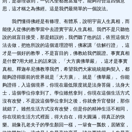
則，是塬理塬則，一切凡聖都應當遵守。能夠符合這四個意
思，這才稱之為佛經。這是我們最簡單的一個說法。
我們懂得佛經是有條理、有體系，說明宇宙人生真相，而
能使人從佛的教學當中去證實宇宙人生真相。我們不是只聽他
說的就盲目接受，那是錯誤的，我們聽了他的話，依照這個方
法去做，把他所說的這個道理證明，佛家講「信解行證」，這
才是一個好的教學，不是盲目的，佛教給我們親證。事實真相
是什麼?用大經上的話來說，「大方廣佛華嚴」，這才是事實
真相。釋迦牟尼佛教導我們，希望我們大家統統能夠契入，都
能夠證得眼前的世界就是「大方廣」、就是「佛華嚴」。你能
夠證得，入這個境界，你現在最低限度就是法身菩薩，法身大
士，這個學位你拿到了。學位雖然拿到，你現在這個生活方式
沒有改變，不是說這個學位拿到之後，你就會升官發財，那你
就錯了。雖然生活方式沒有改變，但是你的精神生活不相同，
你在現前生活方式裡面，得大自在，得大圓滿，得真正的快
樂。就像孔老夫子的學生顏回一樣，一簞食一瓢飲，居陋室，