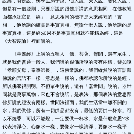
說經，有佛說、佛學生弟子說、仙人說、天人說、變化人說，
但是有一個塬則，只要所說的跟佛所講的意思相同，在佛教裡
面都承認它是「經」。意思相同的標準是大乘經裡的「實
相」，他所講的確實是事實真相。無論什麼人說，他所講的是
事實真相，這是經;如果不是事實真相就不能稱為經，這是
《大智度論》裡面講的。
《華嚴經》上講的五種人，佛、菩薩、聲聞，還有眾生，
就是我們普通一般人。我們講的跟佛所說的沒有兩樣，譬如說
「孝順父母，奉事師長」，這佛常說的，我們縱然說的言語跟
佛說的言語不一樣，意思是一樣的，佛都承認你所說的是經，
所以佛家很開明。不但眾生說的，還有「器世間」說的。器世
間就是萬事萬物，它也不會說話，是表法，那個表法的意思跟
佛所說的經沒有兩樣。世間法裡面，我們生活當中離不開的
水，我們供佛，所有一切供品都沒有，最低的要供一杯水。可
以不燒香，可以不燃燈，一定要供一杯水。水是什麼意思?水
代表清淨心。心像水一樣，要像水一樣清淨，要像水一樣平