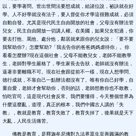
以，要學著問。世出世間法要想成就，給諸位說，祕訣就在好
學。人不好學就沒有法子，要人督促你才學這很難成就，必須
自動自發。尤其是現代民主自由開放的社會，父母沒有辦法管
兒女，民主自由開放一切講人權。在美國，如果兒女犯過，你
要去打他、罵他、處分他，鄰居就來跟你的兒女說：「要不要
我幫助你?」怎麼幫助?「我去告你的爸爸媽媽虐待你」。你
看看怎麼辦?現在這個社會，父母不能教兒女，老師不能教學
生，老師對學生嚴格了，學生家長去告狀，老師就沒有辦法，
逼著非要離職不可。現在社會跟從前不一樣，現在人想學問、
德行成就，不靠自己一點辦法都沒有了。唯有你自己好學，自
重自愛，老師才會幫助你，否則的話，老師想教你也不敢教，
怕吃官司，這是現代社會反常。我們要懂得，今天整個世界為
什麼這麼亂，道理，真正的根本，我們中國古人講的「失
教」，教就是教育，教育失敗了，教育失掉了，後果就是天下
大亂，人民生活痛苦。
佛教是教育，是釋迦牟尼佛對九法界眾生至善圓滿的教