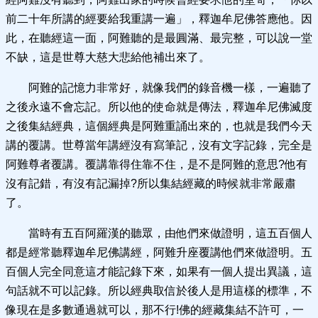
前二十年所講的經要給我重講一遍」，釋迦牟尼佛答應他。因
此，在聽經這一面，阿難聽的是最圓滿、最完整，可以說一堂
不缺，這是世尊大慈大悲給他補出來了。
阿難的記憶力非常好，就像我們的錄音機一樣，一遍聽了
之後永遠不會忘記。所以他的使命就是傳法，釋迦牟尼佛滅度
之後集結經典，這個經典是阿難重誦出來的，也就是我們今天
講的覆講。世尊當年講經沒有寫筆記，沒有文字記錄，完全是
阿難尊者覆講。覆講靠得住靠不住，是不是阿難的意思?他有
沒有記錯，有沒有記漏掉?所以集結經藏的時候就非常嚴肅
了。
當時有五百阿羅漢的聽眾，由他們來做證明，這五百個人
都是經常聽釋迦牟尼佛講經，阿難升座覆講他們來做證明。五
百個人完全同意這才能記錄下來，如果有一個人提出異議，這
句話就不可以記錄。所以經典取信於後人是用這樣的標準，不
像現在是多數通過就可以，那不行!佛的經藏集結不許可，一