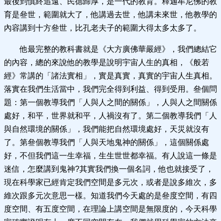
最後到慎終追遠、民德歸厚，是一代的教育。釋迦牟尼佛的教
育是叄世，範圍就大了，他講過去世，他講未來世，他教學的
內容講到十方叄世，比孔老夫子的範圍大得太多太多了。
他最完整的教科書就是《大方廣佛華嚴經》，我們總結它
的內容，總的來說他的教學是說明宇宙人生的真相，《般若
經》常講的「諸法實相」，實是真實，真實的宇宙人生真相。
落實在我們生活當中，我們完全得到利益、得到受用。叄個問
題：第一個教導我們「人與人之間的關係」，人與人之間關係
處好，和平，世界就和平，人禍沒有了。第二個教導我們「人
與自然環境的關係」，我們能把自然環境處好，天災就沒有
了。第叄個教導我們「人與天地鬼神的關係」，這個關係處
好，不但我們這一生幸福，生生世世都幸福。有人說這一條是
迷信，怎麼講到鬼神?其實我們換一個名詞，他也就接受了，
現在科學家已經肯定我們空間是多元次，或者是說多維次，多
維次跟多元次意思一樣。知道我們今天處的是叄度空間，有四
度空間、有五度空間，在理論上講空間是無限度的，今天科學