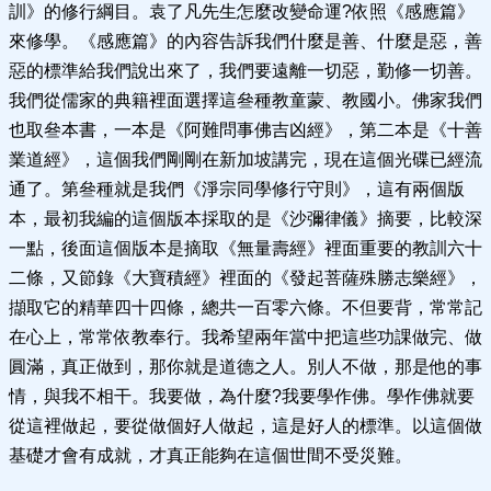
訓》的修行綱目。袁了凡先生怎麼改變命運?依照《感應篇》
來修學。《感應篇》的內容告訴我們什麼是善、什麼是惡，善
惡的標準給我們說出來了，我們要遠離一切惡，勤修一切善。
我們從儒家的典籍裡面選擇這叄種教童蒙、教國小。佛家我們
也取叄本書，一本是《阿難問事佛吉凶經》，第二本是《十善
業道經》，這個我們剛剛在新加坡講完，現在這個光碟已經流
通了。第叄種就是我們《淨宗同學修行守則》，這有兩個版
本，最初我編的這個版本採取的是《沙彌律儀》摘要，比較深
一點，後面這個版本是摘取《無量壽經》裡面重要的教訓六十
二條，又節錄《大寶積經》裡面的《發起菩薩殊勝志樂經》，
擷取它的精華四十四條，總共一百零六條。不但要背，常常記
在心上，常常依教奉行。我希望兩年當中把這些功課做完、做
圓滿，真正做到，那你就是道德之人。別人不做，那是他的事
情，與我不相干。我要做，為什麼?我要學作佛。學作佛就要
從這裡做起，要從做個好人做起，這是好人的標準。以這個做
基礎才會有成就，才真正能夠在這個世間不受災難。