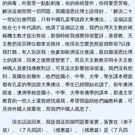
的病毒，外面受一點點刺激，你的病就發作，你得要受苦報。
解決這個世間一切問題，英國湯恩比博士說得好，「解決二十
一世紀社會問題，只有中國孔孟學說跟大乘佛法」，這個話是
他在七十年代講的。他講了這個話之後，我們台灣天主教於斌
樞機主教才提出祭祖，那個時候我感覺得很驚訝，基督教、天
主教把祖宗牌位都拿去燒掉，他現在怎麼忽然提倡祭祖?以後
我打聽，有人告訴我：他參加歐洲這次會議，親自聽湯恩比博
士的講演，回來之後態度變更了。而且天主教教宗明令天主教
神職人員要找佛教對話，可見這次影響很深很遠。我們沒有想
到，英國在前幾年，他們從國小、中學、大學，學生課本裡面
都有孔孟的學說跟大乘佛法，學生已經開始在讀了。前年澳洲
跟進，澳洲學校從國小、中學、大學有佛學的課本，那邊主管
教育的一些人士還曾經找過我，希望我協助他們編教科書，可
見得外國人很重視，而我們中國人疏忽了。
現在話說回來，我提倡這四個問題要落實，落實在《弟子
規》、《了凡四訓》、《感應篇》。《感應篇》是《了凡四