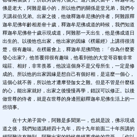
佛是老大，阿難是最小的，所以他們的關係是堂兄弟，我們今
天講叔伯兄弟。出家之後，他做釋迦牟尼佛的侍者，阿難跟釋
迦牟尼佛年齡相差叄十歲，釋迦牟尼佛成道的時候，我們知道
釋迦牟尼佛叄十歲示現成道，阿難那一天出生，他是佛成道日
出生的。以後他也出家，他出家的因緣《楞嚴經》上講得很清
楚，很有趣味。在楞嚴會上，釋迦牟尼佛問他：「你為什麼要
發心出家?」他答覆得很有趣味，他看到他的大堂哥容貌非常
端莊、相好，非常羨慕，他說這個身不是父母所生，一定是修
成的。所以他的出家因緣是想自己有個好相，是這麼一個心，
這個心就不善，所以他才遭摩登伽女之難。但是不管是什麼樣
的心，能出家就好，出家之後慢慢再學，錯誤可以修正。以後
做世尊的侍者，就是在世尊的身邊照顧釋迦牟尼佛生活上的一
些瑣事。
在十大弟子當中，阿難是多聞第一，也就是說，佛示現成
道之後，我們知道講經四十九年，四十九年前面二十年所講的
經阿難沒有聽到，阿難出家的時候曾經要求他的堂哥，「你以