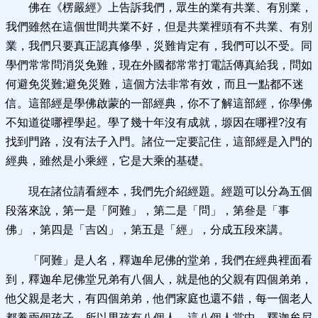
佛在《楞嚴經》上告訴我們，眾生的業有共業、有別業，
我們雖然在這個世間共業不好，但是共業裡頭有不共業、有別
業，我們只要真正認真修學，災難肯定有，我們可以不受。同
學們常常問消災免難，現在外國都常常打電話傳真給我，問如
何避免災難;避免災難，這個方法非常有效，而且一點都不迷
信。這部經是學佛啟蒙的一部經典，你不了解這部經，你學佛
不知道從哪裡學起。學了幾十年沒有成就，塬因在哪裡?沒有
找到門路，沒有法子入門。諸位一定要記住，這部經是入門的
經典，雖然是小乘經，它是大乘的基礎。
現在諸位請看經本，我們先介紹經題。經題可以分為五個
段落來說，第一是「阿難」，第二是「問」，第叄是「事
佛」，第四是「吉凶」，第五是「經」，分成五段來講。
「阿難」是人名，釋迦牟尼佛的堂弟，我們在經典裡面看
到，釋迦牟尼佛堂兄弟有八個人，就是他的父親有四個弟弟，
他父親是老大，有四個弟弟，他們家庭也還不錯，每一個老人
都養兩個孩子，所以男孩有八個人。這八個人當中，釋迦牟尼