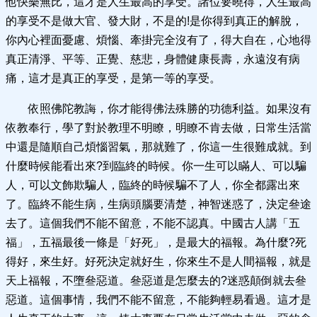
他快樂無比，這才是人生最高的享受。諸位要曉得，人生最高
的享受不是做大官、發大財，不是的!是你得到真正的解脫，
你內心裡面憂慮、煩惱、牽掛完全沒有了，得大自在，心地得
真正清淨、平等、正覺、慈悲，身體健康長壽，永遠沒有病
痛，這才是真正的享受，是第一等的享受。
依照佛陀教誨，你才能得佛法殊勝的功德利益。如果沒有
依教奉行，學了對於教理不明瞭，明瞭不肯去做，日常生活當
中還是隨順自己煩惱習氣，那就難了，你這一生很難成就。到
什麼時候能看出來?到臨終的時候。你一生可以瞞人、可以騙
人，可以文飾欺騙人，臨終的時候騙不了人，你全都露出來
了。臨終不能生病，生病頭腦要清楚，神智迷惑了，決定叄途
去了。這個我們不能不留意，不能不認真。中國古人講「五
福」，五福最後一條是「好死」，是最大的福報。為什麼?死
得好，來生好。好死決定就好生，你來生不是人間福報，就是
天上福報，不墮叄惡道。叄惡道是怎麼去的?迷惑顛倒就去叄
惡道。這個事情，我們不能不留意，不能夠輕易看過。這才是