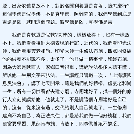
塬，出家依舊是放不下，對於名聞利養還是貪著，這怎麼行?
這個學佛是假學佛，不是真學佛。阿難問的，我們學佛到底是
吉還是凶，就問這個問題。假學佛是凶，真學佛是吉。
我們是真乾還是假乾?真乾的，樣樣放得下，沒有一樣放
不下。我們看看祖師大德表現的行誼，近代的，我們看印光法
師，我們看虛雲老和尚。印光大師一生修法布施，四眾同修給
他的供養不能說不多，太多了，他只做一樁事情，印經布施。
因為大師是陜西人，家鄉口音很重，講經說法很多人聽不懂，
所以他一生用文字來弘法。一生講經只講過一次，「上海護國
息災法會」，講了七天開示，這是我們的好榜樣。虛雲老和尚
一生，所有一切供養都去建寺廟，寺廟建好了，找一個好的修
行人立刻就讓給他，他就走了。不是說這個寺廟建好是自己
的，沒有，從來沒有過，交代給別人自己就走了。一生修廟、
建廟不為自己，為正法久住，都是給我們做一個好榜樣，我們
應當要學習。果然肯布施、肯放下，四事供養絕不缺乏。