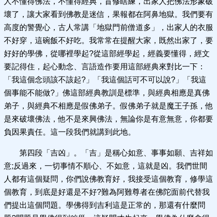
人不懂得佛法，不懂得經典，盲修瞎練，出家人把佛法形象破
壞了，讓大家看到佛教是迷信，果報都在阿鼻地獄。我們要有
高度的警覺心，古人常講「地獄門前僧道多」，出家人的衣服
不好穿，這碗飯不好吃。我常常在提醒大家，既然出家了，要
好好的學佛，從哪裡學起?從這部經學起，經義要懂得，經文
要記得住，起心動念、言語造作要用這部經典來對比一下：
「我這個念頭該不該起?」「我這個話可不可以說?」「我這
個事能不能做?」佛這部經典教訓是標準，與經典相應是真佛
弟子，與經典不相應是假佛弟子。假佛弟子就是魔王子孫，他
是來破壞佛法，他不是來興佛法，無論你是有意無意，你都要
負因果責任。這一段我們就講到此地。
第四段「吉凶」。「吉」是稱心如意、事事如願、吉祥如
意;反過來，一切事情不順心、不如意，這就是凶。我們世間
人都有這個疑問，你們說佛教育好，我接受這個教育，修學這
個教育，到底是好還是不好?難為阿難尊者在佛陀面前代替我
們提出這個問題。學佛得到吉利這是正常的，那還有什麼問