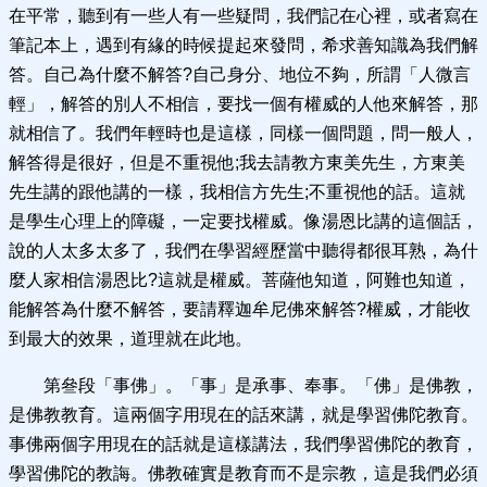
在平常，聽到有一些人有一些疑問，我們記在心裡，或者寫在
筆記本上，遇到有緣的時候提起來發問，希求善知識為我們解
答。自己為什麼不解答?自己身分、地位不夠，所謂「人微言
輕」，解答的別人不相信，要找一個有權威的人他來解答，那
就相信了。我們年輕時也是這樣，同樣一個問題，問一般人，
解答得是很好，但是不重視他;我去請教方東美先生，方東美
先生講的跟他講的一樣，我相信方先生;不重視他的話。這就
是學生心理上的障礙，一定要找權威。像湯恩比講的這個話，
說的人太多太多了，我們在學習經歷當中聽得都很耳熟，為什
麼人家相信湯恩比?這就是權威。菩薩他知道，阿難也知道，
能解答為什麼不解答，要請釋迦牟尼佛來解答?權威，才能收
到最大的效果，道理就在此地。
第叄段「事佛」。「事」是承事、奉事。「佛」是佛教，
是佛教教育。這兩個字用現在的話來講，就是學習佛陀教育。
事佛兩個字用現在的話就是這樣講法，我們學習佛陀的教育，
學習佛陀的教誨。佛教確實是教育而不是宗教，這是我們必須