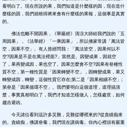
看明白了。現在所說的果，我們知道是什麼樣的因，現在造什
麼樣的因，我們就曉得將來會有什麼樣的果報，這個事是真實
的。
佛法也離不開因果，《華嚴經》清涼大師給我們說的「五
周因果」，《法華經》「一乘因果」，所以佛家常講「萬法皆
空，因果不空」。有人曾經問我：「萬法皆空，因果何以不
空?因果是不是在萬法裡面?」當然是。因變成果，因就空
了，果再變成因，果也空了。因果怎麼會不空?因果有叄種性
質不空，第一種性質是「因果轉變不空」，因轉變成果，果又
轉變成因，轉變，這個性質它存在;第二是「因果相續不空」;
第叄是「因果循環不空」。我們要明白這個道理，道理搞清
楚，事實真相明白了，我們才知道怎樣做人，怎樣處世，如何
趨吉避凶。
今天諸位看到這許多災難，災難從哪裡來的?從貪瞋痴來
的。貪瞋痴，佛講叄毒，我們現在講病毒。你內心裡頭有嚴重