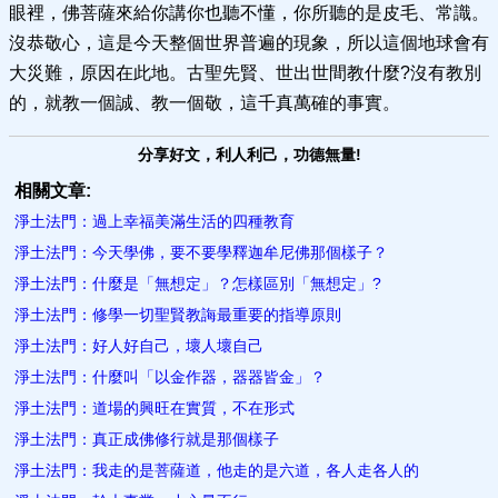
眼裡，佛菩薩來給你講你也聽不懂，你所聽的是皮毛、常識。
沒恭敬心，這是今天整個世界普遍的現象，所以這個地球會有
大災難，原因在此地。古聖先賢、世出世間教什麼?沒有教別
的，就教一個誠、教一個敬，這千真萬確的事實。
分享好文，利人利己，功德無量!
相關文章:
淨土法門：過上幸福美滿生活的四種教育
淨土法門：今天學佛，要不要學釋迦牟尼佛那個樣子？
淨土法門：什麼是「無想定」？怎樣區別「無想定」?
淨土法門：修學一切聖賢教誨最重要的指導原則
淨土法門：好人好自己，壞人壞自己
淨土法門：什麼叫「以金作器，器器皆金」？
淨土法門：道場的興旺在實質，不在形式
淨土法門：真正成佛修行就是那個樣子
淨土法門：我走的是菩薩道，他走的是六道，各人走各人的