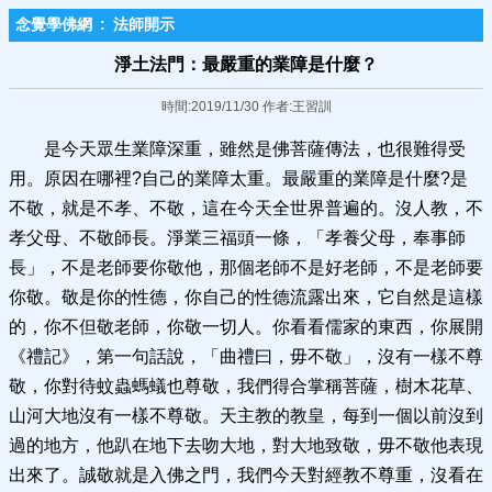
念覺學佛網
:
法師開示
淨土法門：最嚴重的業障是什麼？
時間:2019/11/30 作者:王習訓
是今天眾生業障深重，雖然是佛菩薩傳法，也很難得受
用。原因在哪裡?自己的業障太重。最嚴重的業障是什麼?是
不敬，就是不孝、不敬，這在今天全世界普遍的。沒人教，不
孝父母、不敬師長。淨業三福頭一條，「孝養父母，奉事師
長」，不是老師要你敬他，那個老師不是好老師，不是老師要
你敬。敬是你的性德，你自己的性德流露出來，它自然是這樣
的，你不但敬老師，你敬一切人。你看看儒家的東西，你展開
《禮記》，第一句話說，「曲禮曰，毋不敬」，沒有一樣不尊
敬，你對待蚊蟲螞蟻也尊敬，我們得合掌稱菩薩，樹木花草、
山河大地沒有一樣不尊敬。天主教的教皇，每到一個以前沒到
過的地方，他趴在地下去吻大地，對大地致敬，毋不敬他表現
出來了。誠敬就是入佛之門，我們今天對經教不尊重，沒看在