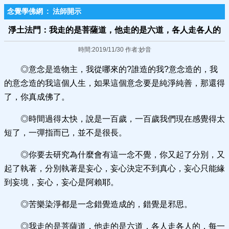
念覺學佛網
:
法師開示
淨土法門：我走的是菩薩道，他走的是六道，各人走各人的
時間:2019/11/30 作者:妙音
◎意念是造物主，我從哪來的?誰造的我?意念造的，我
的意念造的我這個人生，如果這個意念要是純淨純善，那還得
了，你真成佛了。
◎時間過得太快，說是一百歲，一百歲我們現在感覺得太
短了，一彈指而已，並不是很長。
◎你要去研究為什麼會有這一念不覺，你又起了分別，又
起了執著，分別執著是妄心，妄心決定不到真心，妄心只能緣
到妄境，妄心，妄心是阿賴耶。
◎苦樂染淨都是一念錯覺造成的，錯覺是邪思。
◎我走的是菩薩道，他走的是六道，各人走各人的，每一