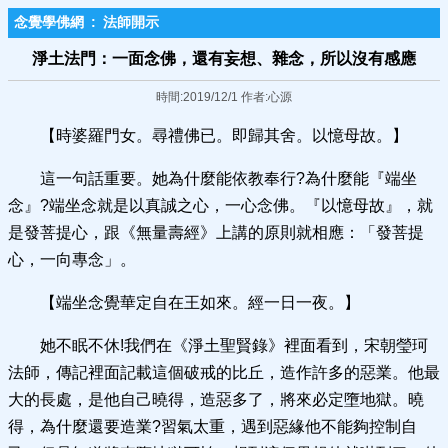
念覺學佛網
:
法師開示
淨土法門：一面念佛，還有妄想、雜念，所以沒有感應
時間:2019/12/1 作者:心源
【時婆羅門女。尋禮佛已。即歸其舍。以憶母故。】
這一句話重要。她為什麼能依教奉行?為什麼能『端坐
念』?端坐念就是以真誠之心，一心念佛。『以憶母故』，就
是發菩提心，跟《無量壽經》上講的原則就相應：「發菩提
心，一向專念」。
【端坐念覺華定自在王如來。經一日一夜。】
她不眠不休!我們在《淨土聖賢錄》裡面看到，宋朝瑩珂
法師，傳記裡面記載這個破戒的比丘，造作許多的惡業。他最
大的長處，是他自己曉得，造惡多了，將來必定墮地獄。曉
得，為什麼還要造業?習氣太重，遇到惡緣他不能夠控制自