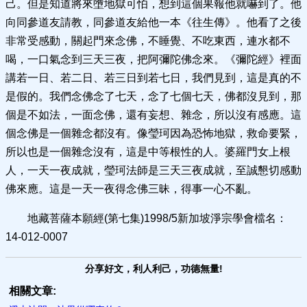
己。但是知道將來墮地獄可怕，想到這個果報他就嚇到了。他
向同參道友請教，同參道友給他一本《往生傳》。他看了之後
非常受感動，關起門來念佛，不睡覺、不吃東西，連水都不
喝，一口氣念到三天三夜，把阿彌陀佛念來。《彌陀經》裡面
講若一日、若二日、若三日到若七日，我們見到，這是真的不
是假的。我們念佛念了七天，念了七個七天，佛都沒見到，那
個是不如法，一面念佛，還有妄想、雜念，所以沒有感應。這
個念佛是一個雜念都沒有。像瑩珂因為恐怖地獄，救命要緊，
所以也是一個雜念沒有，這是中等根性的人。婆羅門女上根
人，一天一夜成就，瑩珂法師是三天三夜成就，至誠懇切感動
佛來應。這是一天一夜得念佛三昧，得事一心不亂。
地藏菩薩本願經(第七集)1998/5新加坡淨宗學會檔名：
14-012-0007
分享好文，利人利己，功德無量!
相關文章: