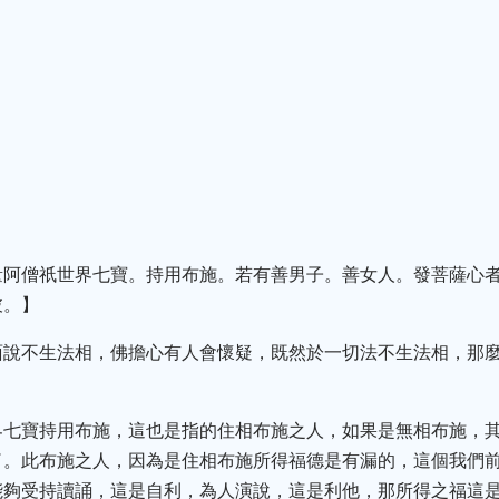
量阿僧祇世界七寶。持用布施。若有善男子。善女人。發菩薩心
彼。】
面說不生法相，佛擔心有人會懷疑，既然於一切法不生法相，那麼
界七寶持用布施，這也是指的住相布施之人，如果是無相布施，
了。此布施之人，因為是住相布施所得福德是有漏的，這個我們
能夠受持讀誦，這是自利，為人演說，這是利他，那所得之福這