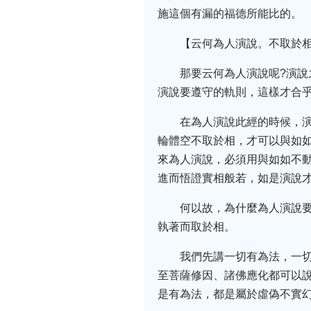
施這個有漏的福德所能比的。
【云何為人演說。不取於
那要云何為人演說呢?演說
演說要遵守的軌則，這樣才合
在為人演說此經的時候，
輪體空不取於相，才可以與如
來為人演說，必須用與如如不
進而悟證實相般若，如是演說
何以故，為什麼為人演說
執著而取於相。
我們先講一切有為法，一
至菩薩修因、諸佛應化都可以
是有為法，都是屬於虛偽不實