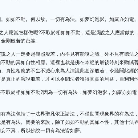
相。如如不動。何以故。一切有為法。如夢幻泡影。如露亦如電
之人應當怎樣做呢?不取於相如如不動，這是演說之人應當做的
乎金剛般若的密義。
演說之人一定要起觀照般若，內不見有能說之我，外不見有聽法
如不動的真如自性相應。這裡也就是佛在本經的最後時刻來勸誡
動、真性相應的不生不滅心來為人演說此甚深般若，令聽聞此經
才是真正的演說般若，才可以令聞法者獲得真實的利益，自利利
要不取於相如如不動?因為一切有為法，如夢幻泡影，如露亦如電
切有為法包括了十法界聖凡依正諸法，不僅世間現象界的有為法
說是有為法。簡要的來說，除了如如不動的真如本性，其他十法
幻妄不真，所以佛說一切有為法皆如夢。