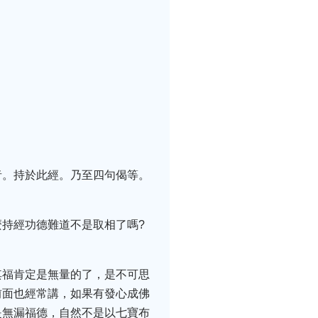
者。持於此經。乃至四句偈等。
持經功德難道不是取相了嗎?
其福肯定是無量的了，是不可思
前面也經常講，如果有發心成佛
是無漏福德，自然不是以七寶布