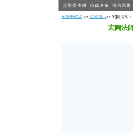
念覺學佛網
積德改命
深信因果
念覺學佛網
>>
法師開示
>> 宏圓法
宏圓法