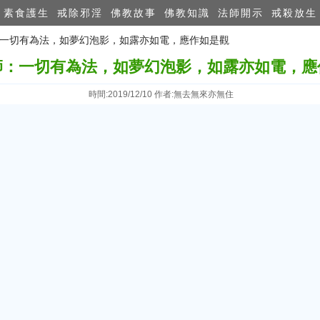
素食護生
戒除邪淫
佛教故事
佛教知識
法師開示
戒殺放生
師：一切有為法，如夢幻泡影，如露亦如電，應作如是觀
師：一切有為法，如夢幻泡影，如露亦如電，應
時間:2019/12/10 作者:無去無來亦無住